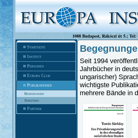
1088 Budapest, Rákóczi út 5.; Tel:
Begegnunge
Startseite
Institut
Seit 1994 veröffent
Personen
Jahrbücher in deuts
ungarischer) Sprac
Europa Club
wichtigste Publikat
Publikationen
mehrere Bände in d
Begegnungen
Sonstiges
Partner