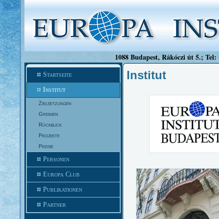
1088 Budapest, Rákóczi út 5.; Tel:
Institut
Startseite
Institut
Zielsetzungen
Gremien
Rückblick
Projekte
Preise
Personen
Europa Club
Publikationen
Partner