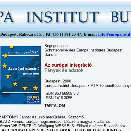
Budapest, Rákóczi út 5.; Tel: (36 1) 381 23 47; E-mail:
info@europainstit
Begegnungen
Schriftenreihe des Europa Institutes Budapest
Band 8.
Az európai integráció
Tények és adatok
Budapest, 2000
Europa Institut Budapest • MTA Történettudományi
ISBN 963 56509 8 3
ISSN 1416 3055
TARTALOM
MARTONYI János: Az unió megújulása. Köszöntő
GLATZ Ferenc: Európa megismerése. Előszó a magyar kiadáshoz
Werner WEIDENFELD–Wolfgang WESSELS: Előszó a német 5. kiadáshoz
I. AZ EURÓPAI EGYESÜLÉSI FOLYAMAT. TÖRTÉNETI ÁTTEKINTÉS