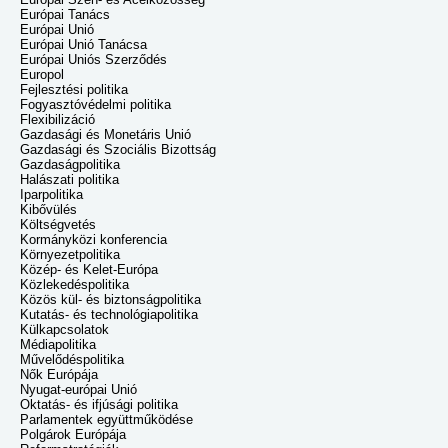
Európai Tanács
Európai Unió
Európai Unió Tanácsa
Európai Uniós Szerződés
Europol
Fejlesztési politika
Fogyasztóvédelmi politika
Flexibilizáció
Gazdasági és Monetáris Unió
Gazdasági és Szociális Bizottság
Gazdaságpolitika
Halászati politika
Iparpolitika
Kibővülés
Költségvetés
Kormányközi konferencia
Környezetpolitika
Közép- és Kelet-Európa
Közlekedéspolitika
Közös kül- és biztonságpolitika
Kutatás- és technológiapolitika
Külkapcsolatok
Médiapolitika
Művelődéspolitika
Nők Európája
Nyugat-európai Unió
Oktatás- és ifjúsági politika
Parlamentek együttműködése
Polgárok Európája