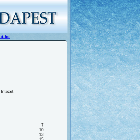
ut.hu
 Intézet
7
10
13
15