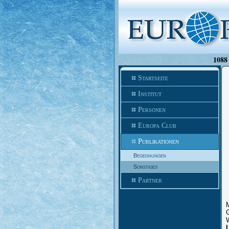
1088 
Startseite
Institut
Personen
Europa Club
Publikationen
Begegnungen
Sonstiges
Partner