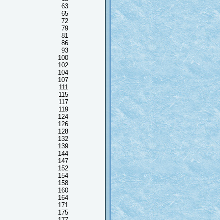
63
65
72
79
81
86
93
100
102
104
107
111
115
117
119
124
126
128
132
139
144
147
152
154
158
160
164
171
175
177