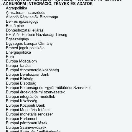
II. AZ EURÓPAI INTEGRÁCIÓ. TÉNYEK ÉS ADATOK
Agrárpolitika
Amszterami szerződés
Állandó Képviselők Bizottsága
Bel- és igazságügy
Belső piac
Döntéshozatali eljárás
EFTA és Európai Gazdasági Térség
Egészségügy
Egységes Európai Okmány
Emberi jogok politikája
Energiapolitika
Euró
Európa Mozgalom
Európa Tanács
Európai Atomenergia-közösség
Európai Beruházási Bank
Európai Bíróság
Európai Bizottság
Európai Biztonsági és Együttműködési Szervezet
Európai érdekvédelmi szervezetek
Európai integrációs modellek
Európai Közösség
Európai Központi Bank
Európai Monetáris Intézet
Európai monetáris rendszer
Európai Parlament
Európai párttömörülések
Európai Számvevőszék
Európai Szén- és Acélközösség