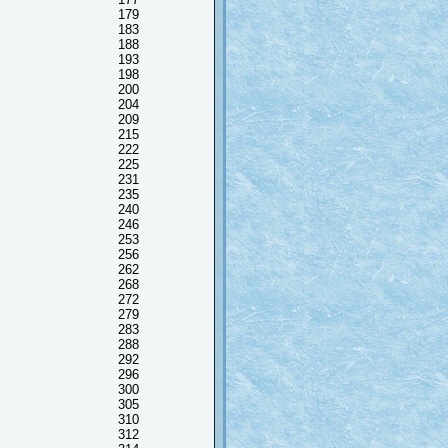
179
183
188
193
198
200
204
209
215
222
225
231
235
240
246
253
256
262
268
272
279
283
288
292
296
300
305
310
312