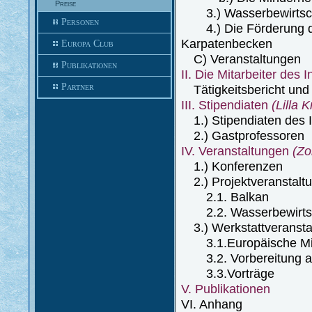
Preise
3.) Wasserbewirtsch
Personen
4.) Die Förderung de
Karpatenbecken
Europa Club
C) Veranstaltungen
Publikationen
II. Die Mitarbeiter des I
Partner
Tätigkeitsbericht und 
III. Stipendiaten
(Lilla 
1.) Stipendiaten des I
2.) Gastprofessoren
IV. Veranstaltungen
(Zo
1.) Konferenzen
2.) Projektveranstalt
2.1. Balkan
2.2. Wasserbewirtsc
3.) Werkstattveransta
3.1.Europäische Mind
3.2. Vorbereitung auf
3.3.Vorträge
V. Publikationen
VI. Anhang