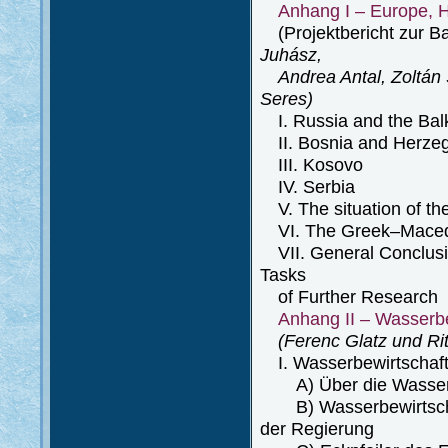
Anhang I – Europe, 
(Projektbericht zur B
Juhász,
Andrea Antal, Zoltán Sz
Seres)
I. Russia and the Bal
II. Bosnia and Herze
III. Kosovo
IV. Serbia
V. The situation of the
VI. The Greek–Maced
VII. General Conclusio
Tasks
of Further Research
Anhang II – Wasserb
(Ferenc Glatz und Ri
I. Wasserbewirtschaft
A) Über die Wasserbe
B) Wasserbewirtschaf
der Regierung