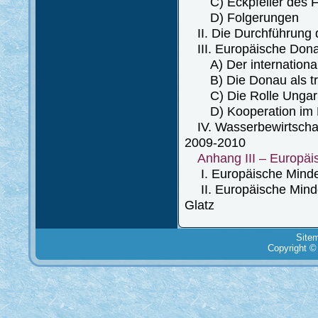
C) Eckpfeiler des F
D) Folgerungen
II. Die Durchführung 
III. Europäische Dona
A) Der internationale
B) Die Donau als tra
C) Die Rolle Ungarns 
D) Kooperation im 
IV. Wasserbewirtschaf
2009-2010
Anhang III – Europäi
I. Europäische Minderh
II. Europäische Minder
Glatz
Site
Copyright ©