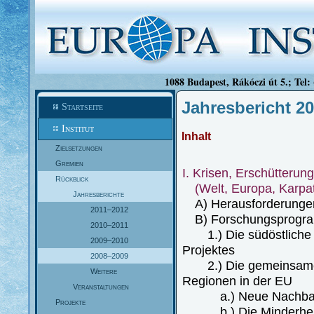
1088 Budapest, Rákóczi út 5.; Tel:
Jahresbericht 2
Startseite
Institut
Inhalt
Zielsetzungen
Gremien
I. Krisen, Erschütteru
Rückblick
(Welt, Europa, Karpa
Jahresberichte
A) Herausforderungen f
2011–2012
B) Forschungsprogram
2010–2011
1.) Die südöstliche E
2009–2010
Projektes
2008–2009
2.) Die gemeinsamen 
Weitere
Regionen in der EU
Veranstaltungen
a.) Neue Nachbarsc
Projekte
b.) Die Minderheiten