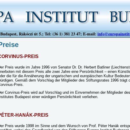
Budapest, Rákóczi út 5.; Tel: (36 1) 381 23 47; E-mail:
info@europainstit
Preise
CORVINUS-PREIS
er Preis wurde im Jahre 1996 von Senator Dr. Dr. Herbert Batliner (Liechtenstei
nerboten mit diesem Preis alle zwei Jahre eine Persönlichkeit – einen Künstler
der die für die Annäherung der ungarischen und europäischen Kultur Bedeuten
ürdigen. Gemäß dem Vorschlag der Mitglieder des Stiftungsrates 1996 träg
orvinus-Preis.
er Corvinus-Preis wird auf Vorschlag und im Einvernehmen der Mitglieder de
nstitutes Budapest einer würdigen Persönlichkeit verliehen.
PÉTER-HANÁK-PREIS
er Preis wurde 1998 im Sinne und dem Wunsch von Prof. Péter Hanák ents