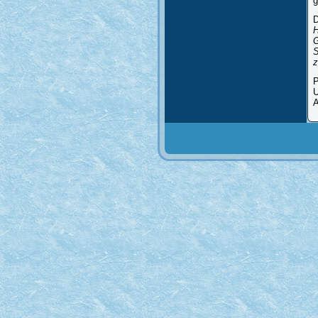
g
D
H
G
S
z
P
U
A