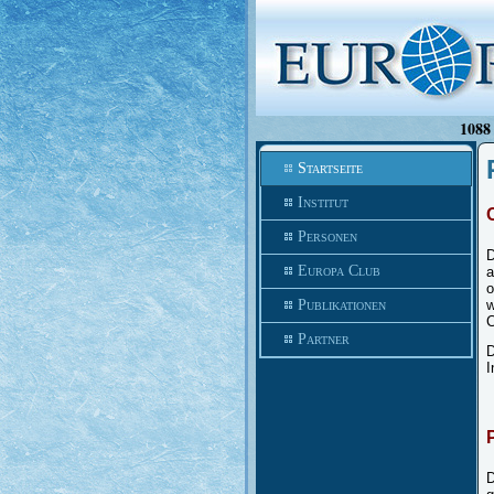
1088 
Startseite
Institut
Personen
D
Europa Club
a
o
Publikationen
w
C
Partner
D
I
D