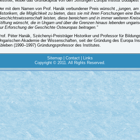
estiftet, wobei das Grundkapital von den Stiftungen Europa Institut Budapest 
er mit dem Namen von Prof. Hanák verbundener Preis wünscht
„ jungen, am
istorikern, die Möglichkeit zu bieten, dass sie mit ihren Forschungen eine Be
eschichtswissenschaft leisten, diese bereichern und in immer weiteren Kreis
tiftung wünscht, die in Ungarn und über die Grenzen hinaus lebenden ungarisc
ur Erforschung der Geschichte Osteuropas beitragen.”
rof. Péter Hanák, Széchenyi-Preisträger Historiker und Professor für Bildungs
ngarischen Akademie der Wissenschaften, seit der Gründung des Europa Ins
bleben (1990–1997) Gründungsprofessor des Institutes.
Sitemap
|
Contact
|
Links
Copyright © 2011. All Rights Reserved.