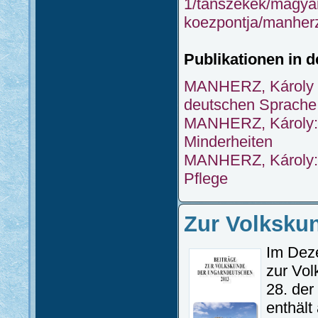
1/tanszekek/magyar
koezpontja/manherz
Publikationen in 
MANHERZ, Károly (
deutschen Sprache
MANHERZ, Károly: I
Minderheiten
MANHERZ, Károly: D
Pflege
Zur Volksku
Im Deze
zur Vo
28. der
enthält