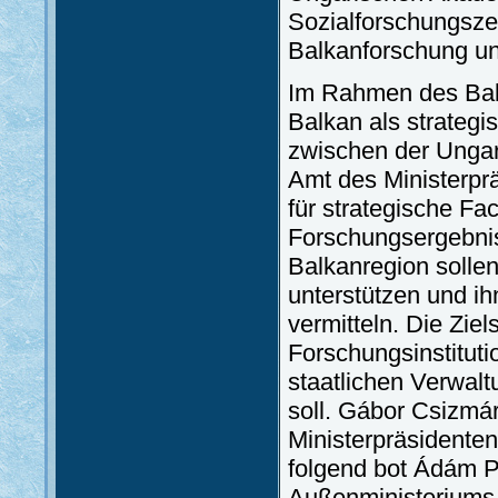
Sozialforschungsze
Balkanforschung un
Im Rahmen des Balk
Balkan als strategi
zwischen der Unga
Amt des Ministerpr
für strategische Fac
Forschungsergebnis
Balkanregion sollen
unterstützen und i
vermitteln. Die Ziel
Forschungsinstitut
staatlichen Verwalt
soll. Gábor Csizmá
Ministerpräsidenten
folgend bot Ádám P
Außenministeriums 