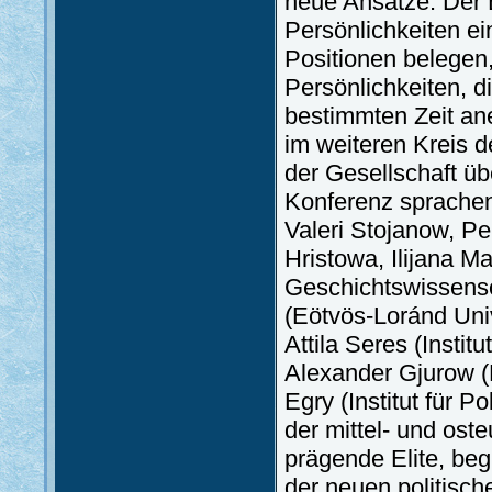
neue Ansätze. Der B
Persönlichkeiten ei
Positionen belegen
Persönlichkeiten, d
bestimmten Zeit ane
im weiteren Kreis d
der Gesellschaft ü
Konferenz sprachen
Valeri Stojanow, P
Hristowa, Ilijana M
Geschichtswissensc
(Eötvös-Loránd Univ
Attila Seres (Insti
Alexander Gjurow (B
Egry (Institut für 
der mittel- und ost
prägende Elite, beg
der neuen politische