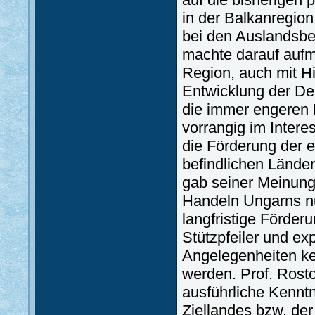
in der Balkanregion.
bei den Auslandsbe
machte darauf aufme
Region, auch mit Hin
Entwicklung der De
die immer engeren 
vorrangig im Intere
die Förderung der e
befindlichen Länder
gab seiner Meinung
Handeln Ungarns nu
langfristige Förder
Stützpfeiler und exp
Angelegenheiten kei
werden. Prof. Rost
ausführliche Kenntn
Ziellandes bzw. der