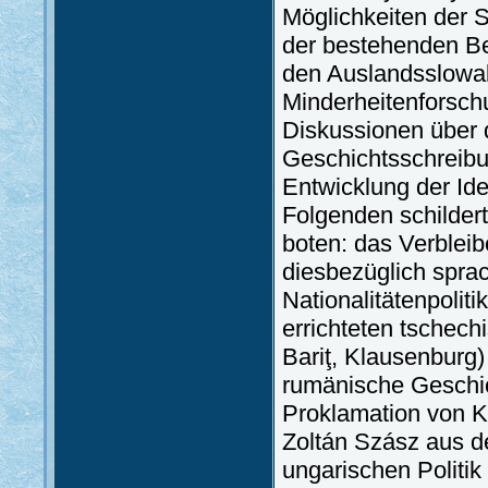
Möglichkeiten der 
der bestehenden Be
den Auslandsslowake
Minderheitenforsch
Diskussionen über 
Geschichtsschreibun
Entwicklung der Ide
Folgenden schildert
boten: das Verblei
diesbezüglich sprac
Nationalitätenpoliti
errichteten tschech
Bariţ, Klausenburg
rumänische Geschi
Proklamation von Ka
Zoltán Szász aus de
ungarischen Politik