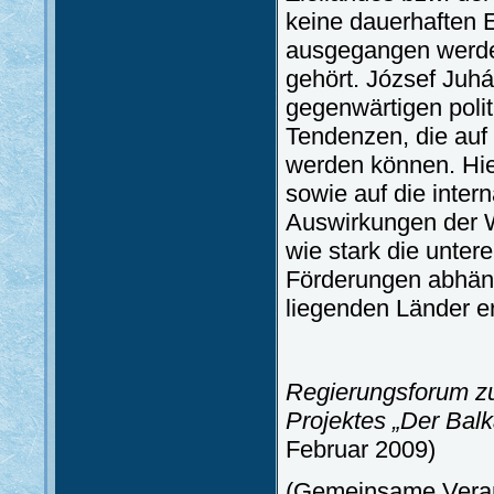
keine dauerhaften E
ausgegangen werden
gehört. József Juhá
gegenwärtigen poli
Tendenzen, die auf 
werden können. Hier
sowie auf die inter
Auswirkungen der We
wie stark die unter
Förderungen abhäng
liegenden Länder er
Regierungsforum zu
Projektes „Der Balk
Februar 2009)
(Gemeinsame Verans