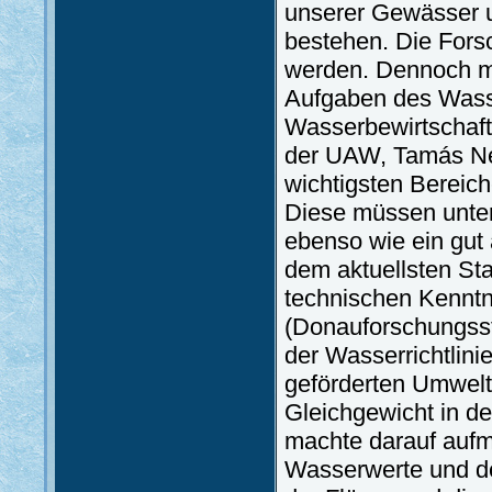
unserer Gewässer 
bestehen. Die Fors
werden. Dennoch mu
Aufgaben des Wass
Wasserbewirtschaft
der UAW, Tamás Ném
wichtigsten Bereic
Diese müssen unter
ebenso wie ein gut
dem aktuellsten St
technischen Kenntn
(Donauforschungsst
der Wasserrichtlin
geförderten Umwelts
Gleichgewicht in de
machte darauf aufm
Wasserwerte und d