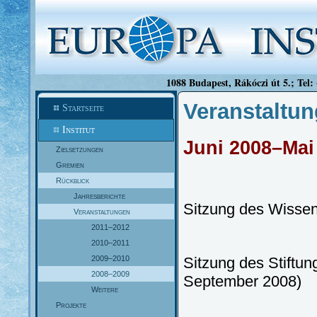
1088 Budapest, Rákóczi út 5.; Tel:
Veranstaltu
Startseite
Institut
Juni 2008–Mai
Zielsetzungen
Gremien
Rückblick
Jahresberichte
Sitzung des Wissens
Veranstaltungen
2011–2012
2010–2011
2009–2010
Sitzung des Stiftun
2008–2009
September 2008)
Weitere
Projekte