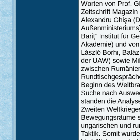
Worten von Prof. G
Zeitschrift Magazin 
Alexandru Ghişa (
Außenministeriums)
Bariţ” Institut für
Akademie) und von 
László Borhi, Baláz
der UAW) sowie Mih
zwischen Rumänie
Rundtischgespräch
Beginn des Weltbra
Suche nach Auswege
standen die Analys
Zweiten Weltkrieges
Bewegungsräume so
ungarischen und rum
Taktik. Somit wurden