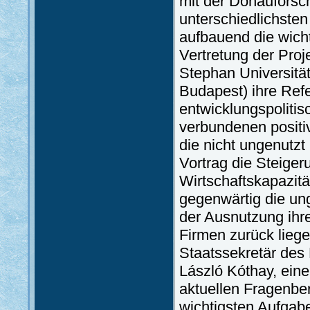
mit der Donaufors
unterschiedlichste
aufbauend die wicht
Vertretung der Proj
Stephan Universität
Budapest) ihre Refe
entwicklungspolitis
verbundenen positi
die nicht ungenutzt
Vortrag die Steiger
Wirtschaftskapazitä
gegenwärtig die ung
der Ausnutzung ihr
Firmen zurück liege
Staatssekretär des
László Kóthay, eine
aktuellen Fragenbe
wichtigsten Aufgabe