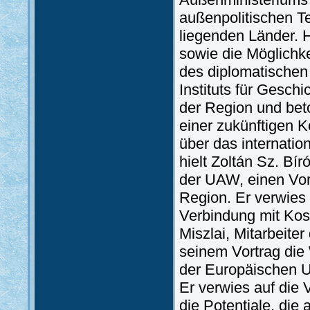
außenpolitischen T
liegenden Länder. Hi
sowie die Möglichk
des diplomatischen
Instituts für Geschi
der Region und beto
einer zukünftigen 
über das internatio
hielt Zoltán Sz. Bír
der UAW, einen Vor
Region. Er verwies
Verbindung mit Kos
Miszlai, Mitarbeite
seinem Vortrag die
der Europäischen U
Er verwies auf die 
die Potentiale, die