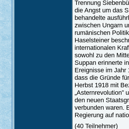
Trennung Siebenbü
die Angst um das S
behandelte ausführ
zwischen Ungarn u
rumänischen Politi
Haselsteiner besch
internationalen Kraf
sowohl zu den Mitte
Suppan erinnerte in
Ereignisse im Jahr
dass die Gründe fü
Herbst 1918 mit Bez
„Asternrevolution” 
den neuen Staatsg
verbunden waren. Er
Regierung auf natio
(40 Teilnehmer)