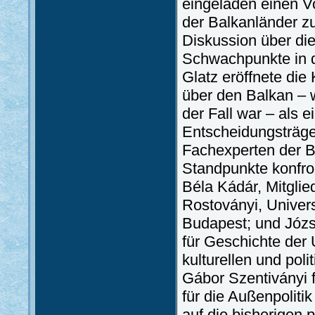
eingeladen einen Vo
der Balkanländer z
Diskussion über die
Schwachpunkte in d
Glatz eröffnete die
über den Balkan – 
der Fall war – als 
Entscheidungsträge
Fachexperten der B
Standpunkte konfro
Béla Kádár, Mitglied
Rostoványi, Univers
Budapest; und Józse
für Geschichte der 
kulturellen und pol
Gábor Szentiványi f
für die Außenpolit
auf die bisherigen 