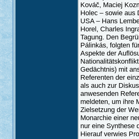
Kováč, Maciej Kozm
Holec – sowie aus D
USA – Hans Lemberg
Horel, Charles Ing
Tagung. Den Begrü
Pálinkás, folgten f
Aspekte der Auflösu
Nationalitätskonflik
Gedächtnis) mit an
Referenten der ein
als auch zur Diskus
anwesenden Refere
meldeten, um ihre 
Zielsetzung der Wer
Monarchie einer ne
nur eine Synthese 
Hierauf verwies Pro