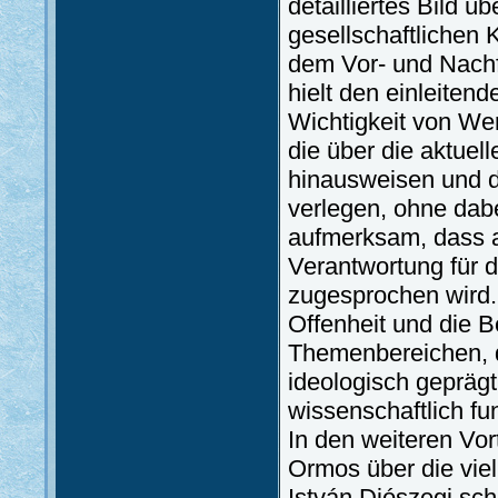
detailliertes Bild ü
gesellschaftlichen 
dem Vor- und Nachf
hielt den einleiten
Wichtigkeit von We
die über die aktuel
hinausweisen und d
verlegen, ohne dabe
aufmerksam, dass al
Verantwortung für d
zugesprochen wird. 
Offenheit und die B
Themenbereichen, d
ideologisch geprägt
wissenschaftlich fu
In den weiteren Vor
Ormos über die viel
István Diószegi sc