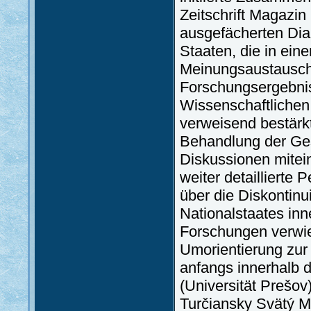
Zeitschrift Magazin
ausgefächerten Dia
Staaten, die in ein
Meinungsaustausch 
Forschungsergebnis
Wissenschaftlichen
verweisend bestärkt
Behandlung der Ge
Diskussionen mitei
weiter detaillierte
über die Diskontinu
Nationalstaates inn
Forschungen verwies
Umorientierung zur 
anfangs innerhalb 
(Universität Prešov
Turčiansky Svätý Ma