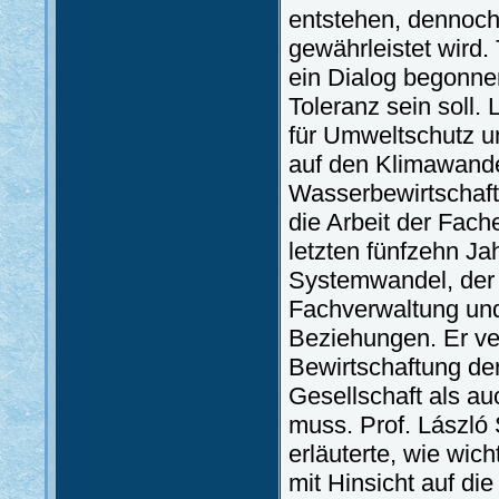
entstehen, dennoch 
gewährleistet wird.
ein Dialog begonne
Toleranz sein soll.
für Umweltschutz u
auf den Klimawande
Wasserbewirtschaftu
die Arbeit der Fach
letzten fünfzehn J
Systemwandel, der U
Fachverwaltung und
Beziehungen. Er ve
Bewirtschaftung de
Gesellschaft als a
muss. Prof. László
erläuterte, wie wich
mit Hinsicht auf di