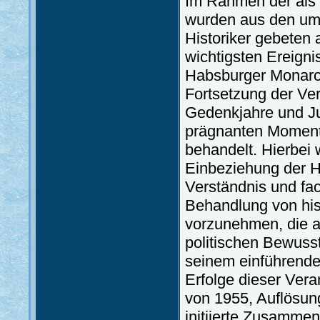
Im Rahmen der als 
wurden aus den um
Historiker gebeten 
wichtigsten Ereigni
Habsburger Monarchi
Fortsetzung der Ver
Gedenkjahre und Ju
prägnanten Momente
behandelt. Hierbei
Einbeziehung der Hi
Verständnis und fa
Behandlung von his
vorzunehmen, die a
politischen Bewusst
seinem einführenden
Erfolge dieser Vera
von 1955, Auflösun
initiierte Zusammen