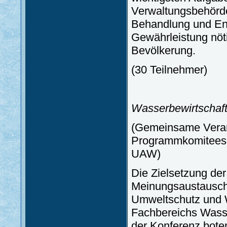
Verwaltungsbehörde
Behandlung und En
Gewährleistung nöti
Bevölkerung.
(30 Teilnehmer)
Wasserbewirtschaft
(Gemeinsame Verans
Programmkomitees 
UAW)
Die Zielsetzung der
Meinungsaustausch 
Umweltschutz und 
Fachbereichs Wasser
der Konferenz boten