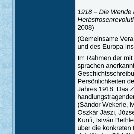
1918 – Die Wende u
Herbstrosenrevolut
2008)
(Gemeinsame Verans
und des Europa Ins
Im Rahmen der mit
sprachen anerkannt
Geschichtsschreibu
Persönlichkeiten de
Jahres 1918. Das Zi
handlungstragenden
(Sándor Wekerle, Mi
Oszkár Jászi, Józse
Kunfi, István Bethl
über die konkreten