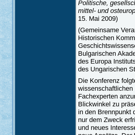
Politische, gesellsch
mittel- und osteuro
15. Mai 2009)
(Gemeinsame Veran
Historischen Kommis
Geschichtswissensc
Bulgarischen Akade
des Europa Institu
des Ungarischen Sta
Die Konferenz folgte
wissenschaftlichen
Fachexperten anzu
Blickwinkel zu präse
in den Brennpunkt d
nur dem Zweck erfr
und neues Interess