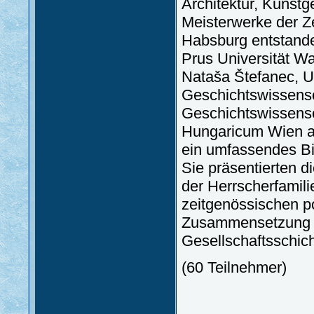
Architektur, Kunstg
Meisterwerke der Ze
Habsburg entstande
Prus Universität W
Nataša Štefanec, Uni
Geschichtswissensch
Geschichtswissensc
Hungaricum Wien a
ein umfassendes Bil
Sie präsentierten d
der Herrscherfamili
zeitgenössischen po
Zusammensetzung un
Gesellschaftsschic
(60 Teilnehmer)