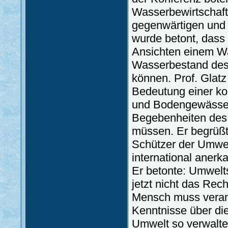
Wasserbewirtschaft
gegenwärtigen und 
wurde betont, dass
Ansichten einem W
Wasserbestand des 
können. Prof. Glatz
Bedeutung einer ko
und Bodengewässer
Begebenheiten des
müssen. Er begrüßt
Schützer der Umwel
international aner
Er betonte: Umwelt
jetzt nicht das Rec
Mensch muss verant
Kenntnisse über di
Umwelt so verwalte