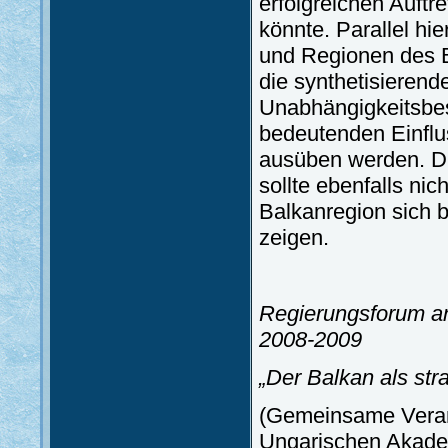
erfolgreichen Auftr
könnte. Parallel hi
und Regionen des 
die synthetisieren
Unabhängigkeitsbe
bedeutenden Einflu
ausüben werden. Di
sollte ebenfalls nic
Balkanregion sich b
zeigen.
Regierungsforum an
2008-2009
„Der Balkan als str
(Gemeinsame Verans
Ungarischen Akadem