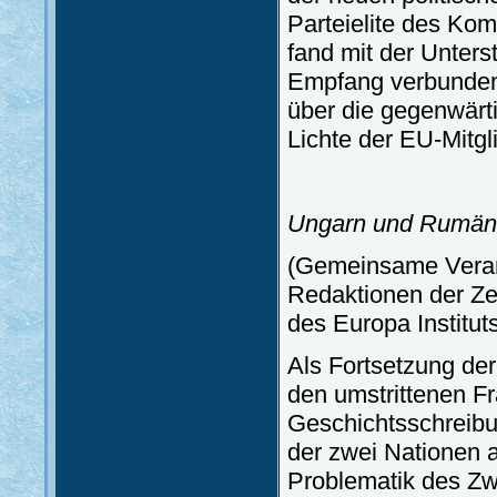
Parteielite des Ko
fand mit der Unters
Empfang verbunden
über die gegenwärt
Lichte der EU-Mitgl
Ungarn und Rumäni
(Gemeinsame Veranst
Redaktionen der Zei
des Europa Institut
Als Fortsetzung de
den umstrittenen F
Geschichtsschreibu
der zwei Nationen 
Problematik des Zw