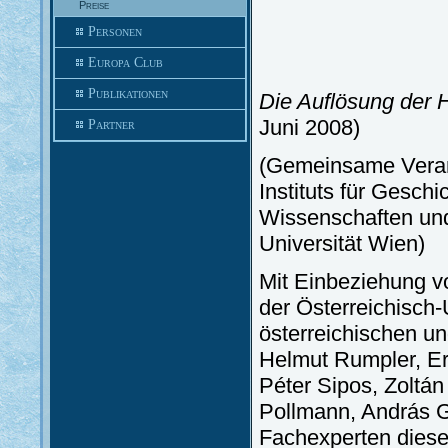
Preise
Personen
Europa Club
Publikationen
Die Auflösung der 
Juni 2008)
Partner
(Gemeinsame Verans
Instituts für Gesch
Wissenschaften und
Universität Wien)
Mit Einbeziehung v
der Österreichisch
österreichischen u
Helmut Rumpler, Ern
Péter Sipos, Zoltán
Pollmann, András G
Fachexperten dies