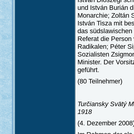
und István Burián 
Monarchie; Zoltán S
István Tisza mit be
das südslawischen 
Referat die Person 
Radikalen; Péter S
Sozialisten Zsigmon
Minister. Der Vorsi
geführt.
(80 Teilnehmer)
Turčiansky Svätý Ma
1918
(4. Dezember 2008