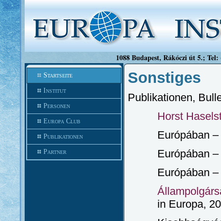
1088 Budapest, Rákóczi út 5.; Tel:
Sonstiges
Startseite
Institut
Publikationen, Bull
Personen
Horst Hasels
Europa Club
Európában –
Publikationen
Európában –
Partner
Európában –
Állampolgár
in Europa, 2