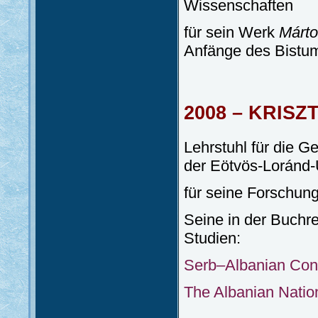
Wissenschaften
für sein Werk
Márto
Anfänge des Bistu
2008 – KRIS
Lehrstuhl für die G
der Eötvös-Loránd-U
für seine Forschun
Seine in der Buchre
Studien:
Serb–Albanian Confl
The Albanian Nation