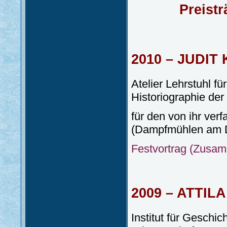
Preist
2010 – JUDIT
Atelier Lehrstuhl f
Historiographie der
für den von ihr ver
(Dampfmühlen am 
Festvortrag (Zusa
2009 – ATTIL
Institut für Gesch