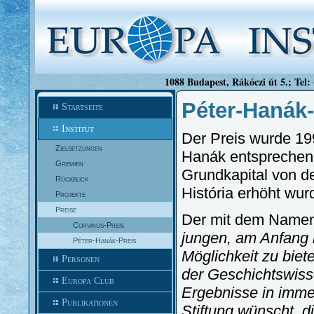
1088 Budapest, Rákóczi út 5.; Tel:
Péter-Hanák-
Startseite
Institut
Der Preis wurde 19
Zielsetzungen
Hanák entsprechend
Gremien
Grundkapital von de
Rückblick
História erhöht wur
Projekte
Preise
Der mit dem Namen
Corvinus-Preis
jungen, am Anfang 
Péter-Hanák-Preis
Möglichkeit zu biet
Personen
der Geschichtswisse
Europa Club
Ergebnisse in immer
Publikationen
Stiftung wünscht, d