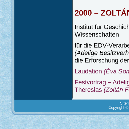
2000 – ZOLT
Institut für Gesch
Wissenschaften
für die EDV-Verarb
(Adelige Besitzver
die Erforschung de
Laudation
(Éva Som
Festvortrag – Adeli
Theresias
(Zoltán 
Site
Copyright ©