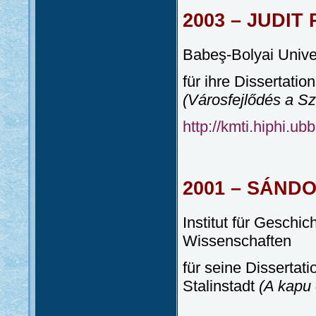
2003 – JUDIT
Babeş-Bolyai Unive
für ihre Dissertati
(Városfejlődés a S
http://kmti.hiphi.ub
2001 – SÁND
Institut für Gesch
Wissenschaften
für seine Dissertat
Stalinstadt
(A kapu 