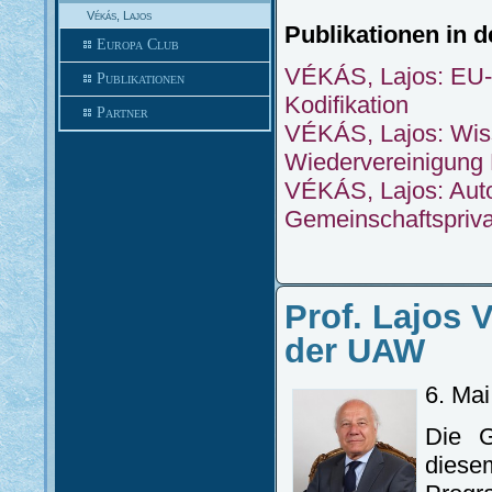
Vékás, Lajos
Publikationen in 
Europa Club
VÉKÁS, Lajos: EU-G
Publikationen
Kodifikation
Partner
VÉKÁS, Lajos: Wiss
Wiedervereinigung
VÉKÁS, Lajos: Aut
Gemeinschaftspriva
Prof. Lajos 
der UAW
6. Ma
Die G
diese