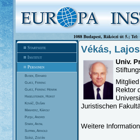
1088 Budapest, Rákóczi út 5.; Tel:
Vékás, Lajos
Startseite
Institut
Univ. P
Personen
Stiftung
Busek, Erhard
Mitglie
Glatz, Ferenc
Rektor d
Glatz, Ferenc Henrik
Universi
Haselsteiner, Horst
Kováč, Dušan
Juristischen Fakult
Manherz, Károly
Pleşu, Andrei
Stark, Antal
Weitere Informatio
Suppan, Arnold
Szász, Zoltán