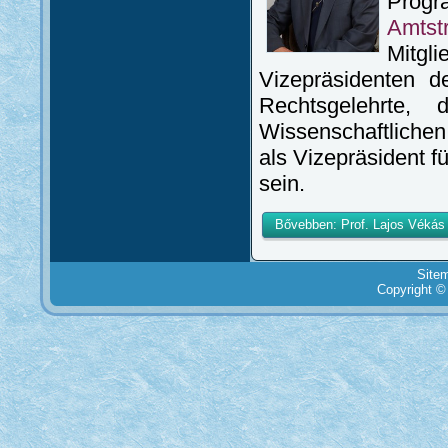
Progra
Amtst
Mitgl
Vizepräsidenten d
Rechtsgelehrte, 
Wissenschaftlichen
als Vizepräsident f
sein.
Bővebben: Prof. Lajos Vékás 
Site
Copyright ©