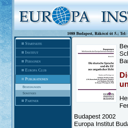
1088 Budapest, Rákóczi út 5.; Tel:
Startseite
Be
Sch
Institut
Ba
Personen
Europa Club
Di
Publikationen
un
Begegnungen
Sonstiges
He
Partner
Fe
Budapest 2002
Europa Institut Bud