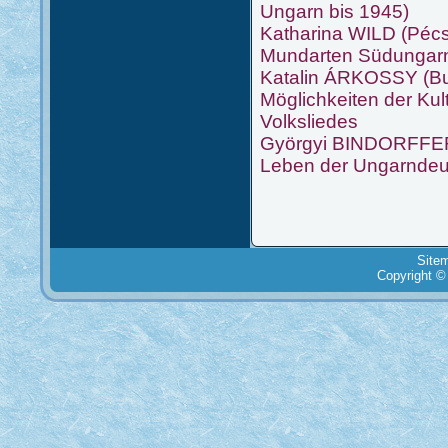
Ungarn bis 1945)
Katharina WILD (Pécs)
Mundarten Südungar
Katalin ÁRKOSSY (Bu
Möglichkeiten der Ku
Volksliedes
Györgyi BINDORFFER (
Leben der Ungarndeu
Site
Copyright ©