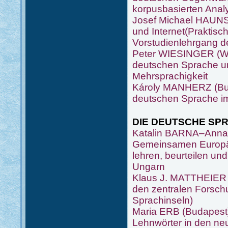
korpusbasierten Anal
Josef Michael HAUNS
und Internet(Praktisc
Vorstudienlehrgang de
Peter WIESINGER (Wie
deutschen Sprache un
Mehrsprachigkeit
Károly MANHERZ (Bud
deutschen Sprache i
DIE DEUTSCHE SP
Katalin BARNA–Anna
Gemeinsamen Europäi
lehren, beurteilen un
Ungarn
Klaus J. MATTHEIER (H
den zentralen Forsch
Sprachinseln)
Maria ERB (Budapest
Lehnwörter in den n