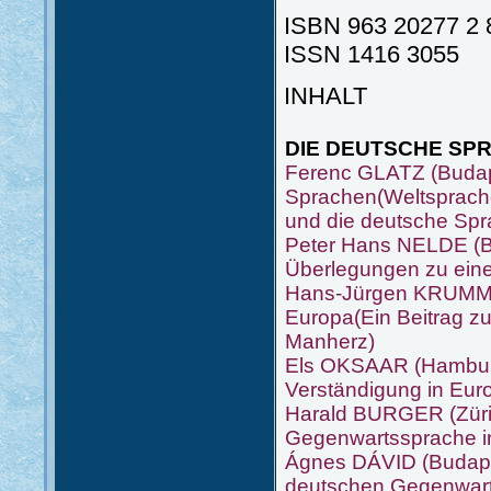
ISBN 963 20277 2 
ISSN 1416 3055
INHALT
DIE DEUTSCHE SP
Ferenc GLATZ (Budape
Sprachen(Weltsprache
und die deutsche Spr
Peter Hans NELDE (Br
Überlegungen zu eine
Hans-Jürgen KRUMM (
Europa(Ein Beitrag zu
Manherz)
Els OKSAAR (Hamburg)
Verständigung in Eur
Harald BURGER (Züri
Gegenwartssprache 
Ágnes DÁVID (Budape
deutschen Gegenwarts