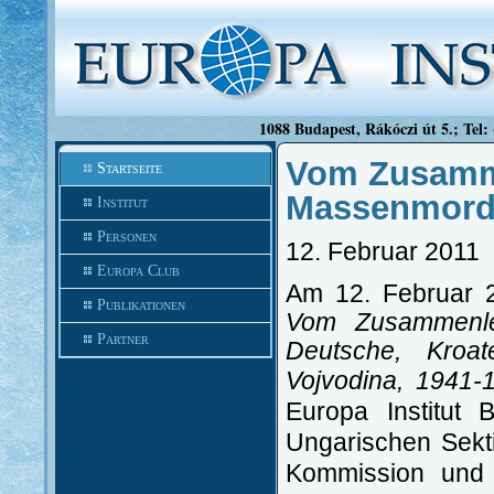
1088 Budapest, Rákóczi út 5.; Tel:
Vom Zusamm
Startseite
Massenmor
Institut
Personen
12. Februar 201
1
Europa Club
Am 12. Februar 
Publikationen
Vom Zusammenle
Partner
Deutsche, Kroa
Vojvodina, 1941-
Europa Institut 
Ungarischen Sekt
Kommission und 