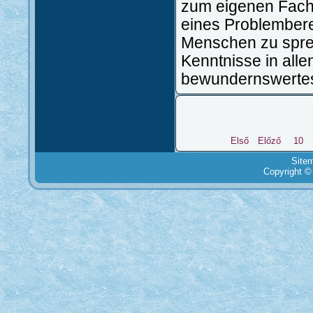
zum eigenen Fachb
eines Problembere
Menschen zu spre
Kenntnisse in all
bewundernswertes
Első
Előző
10
Site
Copyright ©