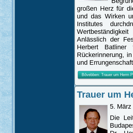
Begrü
großen Herz für d
und das Wirken un
Institutes durc
Wertbeständigkei
Anlässlich der Fe
Herbert Batliner
Rückerinnerung, i
und Errungenschaft
Bővebben: Trauer um Herrn Pro
Trauer um He
5. März
Die Lei
Budape