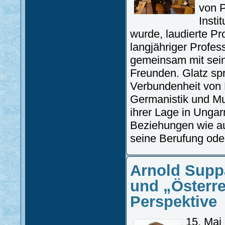
von P
Insti
wurde, laudierte Pro
langjähriger Profess
gemeinsam mit sein
Freunden. Glatz sp
Verbundenheit von 
Germanistik und M
ihrer Lage in Unga
Beziehungen wie au
seine Berufung oder
Arnold Supp
und „Österre
Perspektive
15. Mai