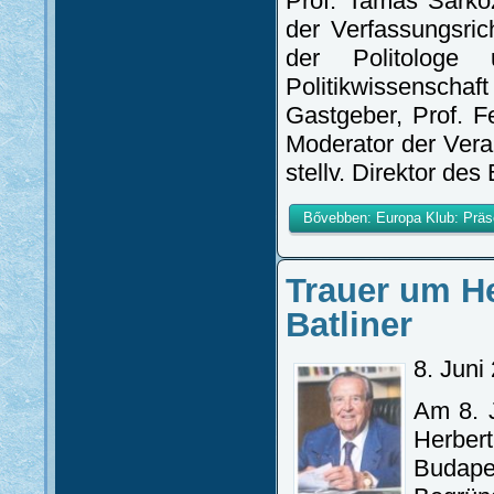
Prof. Tamás Sárkö
der Verfassungsric
der Politologe 
Politikwissensc
Gastgeber, Prof. F
Moderator der Vera
stellv. Direktor des 
Bővebben: Europa Klub: Präs
Trauer um He
Batliner
8. Juni
Am 8. J
Herber
Budapes