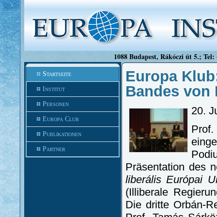
1088 Budapest, Rákóczi út 5.; Tel:
Europa Klub:
Startseite
Bandes von 
Institut
Personen
20. J
Europa Club
Prof
Publikationen
eing
Partner
Pod
Präsentation des n
liberális Európai
(Illiberale Regier
Die dritte Orbán-