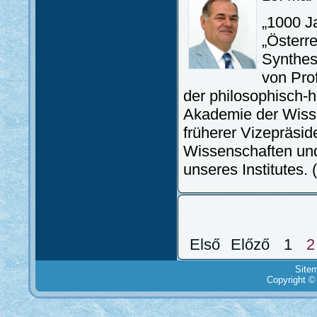
„1000 J
„Österr
Synthese
von Prof
der philosophisch-h
Akademie der Wisse
früherer Vizepräsi
Wissenschaften und
unseres Institutes.
Első
Előző
1
2
Site
Copyright ©