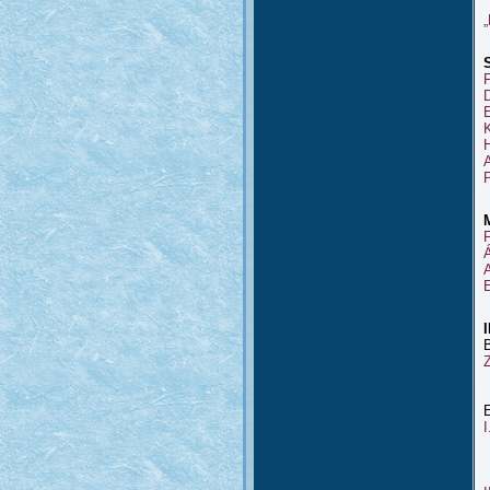
A
B
I