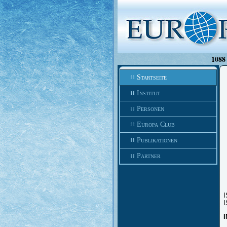
1088 
Startseite
Institut
Personen
Europa Club
Publikationen
Partner
I
I