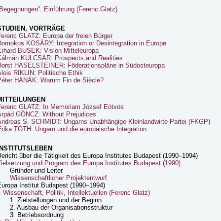
„Begegnungen”. Einführung (Ferenc Glatz)
STUDIEN, VORTRÄGE
Ferenc GLATZ: Europa der freien Bürger
Domokos KOSÁRY: Integration or Desintegration in Europe
Erhard BUSEK: Vision Mitteleuropa
Kálmán KULCSÁR: Prospects and Realities
Horst HASELSTEINER: Föderationspläne in Südosteuropa
lois RIKLIN: Politische Ethik
Péter HANÁK: Warum Fin de Siècle?
MITTEILUNGEN
Ferenc GLATZ: In Memoriam József Eötvös
Árpád GÖNCZ: Without Prejudices
Andreas S. SCHMIDT: Ungarns Unabhängige Kleinlandwirte-Partei (FKGP)
Erika TÓTH: Ungarn und die europäische Integration
INSTITUTSLEBEN
ericht über die Tätigkeit des Europa Institutes Budapest (1990–1994)
Zielsetzung und Program des Europa Institutes Budapest (1990)
Gründer und Leiter
Wissenschaftlicher Projektentwurf
Europa Institut Budapest (1990–1994)
. Wissenschaft, Politik, Intellektuellen (Ferenc Glatz)
1. Zielstellungen und der Beginn
2. Ausbau der Organisationsstruktur
3. Betriebsordnung