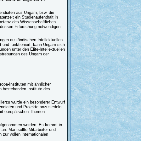
pendiaten aus Ungarn, bzw. die
tenzeit ein Studienaufenthalt in
mpetenz des Wissenschaftlichen
u dessen Erforschung notwendigen
ungen ausländischen Intellektuellen
t und funktioniert, kann Ungarn sich
den unter den Elite-Intellektuellen
Bestrebungen des Ungarn der
opa-Instituten mit ähnlicher
n bestehenden Institute des
(Hierzu wurde ein besonderer Entwurf
endiaten und Projekte anzusiedeln.
 mit europäischen Themen
 aufgenommen werden. Es kommt in
l an. Man sollte Mitarbeiter und
 zur vollen internationalen