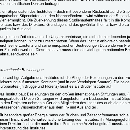
issenschaftlichen Denken beitragen.
llen Stipendiaten des Institutes – doch mit besonderer Rücksicht auf die Sti
ngarischen Stipendiaten aus den Nachbarländern – wird während der Stipendia
ien ermöglicht. Die Zuerkennung dieses Studienaufenthaltes fällt in die Ko
eirates bzw. des Direktors. Grundlage sind das gewählte Thema, bzw. die z
uellen im Ausland.
ur gleichen Zeit sind auch die Ungarnkenntnisse, die sich die hier lebenden j
neignen können, nicht zu unterschätzen. Wenn das Institut erfolgreich besteh
urch seine Existenz und seine europäischen Bestrebungen Dutzende von Freun
er Zukunft erwerben. Diese Initiative muss eine der wichtigsten nationalen 
ahrtausendwende sein.
nternationale Beziehungen
ine wichtige Aufgabe des Institutes ist die Pflege der Beziehungen zu den Eur
ielsetzung auf unserem Kontinent (und in den Vereinigten Staaten). Die beide
uroparates (in Brügge und Florenz) fasst es als Brüderinstitute auf.
as Institut baut Beziehungen zu den großen internationalen Stiftungen aus. 
usgearbeitet.) Diesen Stiftungen wird angeboten, am Budapester Institut Stip
n den Projekten nehmen außer den Mitgliedern des Institutes auch die sich
efassenden Wissenschaftler aus dem In- und Ausland teil.
it besonders großer Energie muss der Bücher- und Zeitschriftenaustausch
ieser Hinsicht auf die wirtschaftliche Leitung des Institutes, ihr Managergefüh
inen Direktor finden, die auch in ihrer Person eine Anziehungskraft ausstrahlen
nterstützung des Institutes.