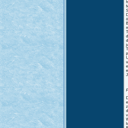
h
f
S
D
ö
B
m
T
d
d
j
T
p
U
u
e
e
J
F
D
e
z
d
v
W
l
B