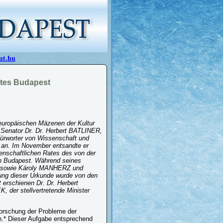
ut.hu
utes Budapest
teuropäischen Mäzenen der Kultur
 Senator Dr. Dr. Herbert BATLINER,
fürworter von Wissenschaft und
ng an. Im November entsandte er
senschaftlichen Rates des von der
ach Budapest. Während seines
TZ sowie Károly MANHERZ und
ung dieser Urkunde wurde von den
erschienen Dr. Dr. Herbert
 der stellvertretende Minister
forschung der Probleme der
en.* Dieser Aufgabe entsprechend