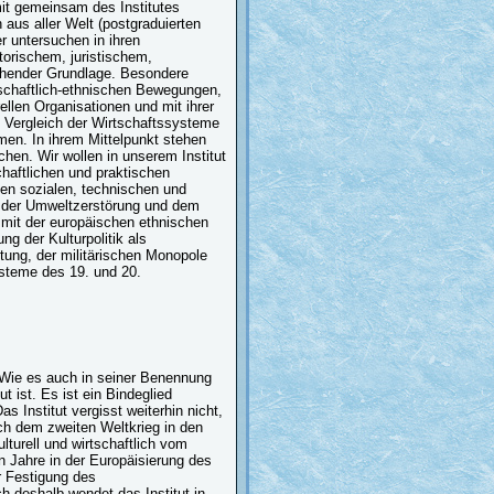
mit gemeinsam des Institutes
 aus aller Welt (postgraduierten
 untersuchen in ihren
torischem, juristischem,
chender Grundlage. Besondere
schaftlich-ethnischen Bewegungen,
rellen Organisationen und mit ihrer
 Vergleich der Wirtschaftssysteme
men. In ihrem Mittelpunkt stehen
chen. Wir wollen in unserem Institut
chaftlichen und praktischen
en sozialen, technischen und
t der Umweltzerstörung und dem
 mit der europäischen ethnischen
ng der Kulturpolitik als
stung, der militärischen Monopole
ysteme des 19. und 20.
. Wie es auch in seiner Benennung
t ist. Es ist ein Bindeglied
 Institut vergisst weiterhin nicht,
ch dem zweiten Weltkrieg in den
lturell und wirtschaftlich vom
n Jahre in der Europäisierung des
 Festigung des
 deshalb wendet das Institut in