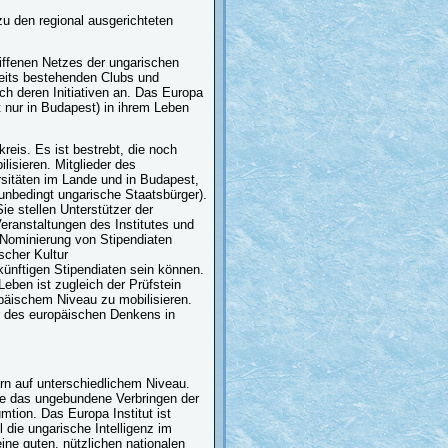
u den regional ausgerichteten
iffenen Netzes der ungarischen
reits bestehenden Clubs und
ch deren Initiativen an. Das Europa
ht nur in Budapest) in ihrem Leben
reis. Es ist bestrebt, die noch
isieren. Mitglieder des
rsitäten im Lande und in Budapest,
 unbedingt ungarische Staatsbürger).
ie stellen Unterstützer der
Veranstaltungen des Institutes und
r Nominierung von Stipendiaten
scher Kultur
ünftigen Stipendiaten sein können.
Leben ist zugleich der Prüfstein
ropäischem Niveau zu mobilisieren.
r des europäischen Denkens in
rn auf unterschiedlichem Niveau.
ere das ungebundene Verbringen der
mtion. Das Europa Institut ist
l die ungarische Intelligenz im
ne guten, nützlichen nationalen