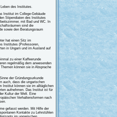
Leben des Institutes.
s Institut im College-Gebäude
den Stipendiaten des Institutes
beitszimmer, mit Bad und WC. In
schaftsräumen sind die
unde sowie den Beratungsraum
ter hat einen Sitz im
es Institutes (Professoren,
rten in Ungarn und im Ausland auf
einmal zu einer Kaffeerunde
rieren regelmäßig dem anwesenden
re Themen können sie in Absprache
Im Sinne der Gründungsurkunde
rn auch, dass die ungarischen
 Institut können sie im alltäglichen
ten aufnehmen. Das Institut ist für
er Kultur der Welt. Eine
uropäischen Verhaltensformen nach
sen.
me gefasst werden. Mit Hilfe der
e spontanen Kontakte zu Lehrstühlen
Horizonts im ungarischen