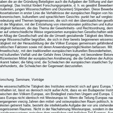
aben die an der Gründung Beteiligten auch die Aufgaben der Stiftung und da
estgelegt. Das Institut fördert Forschungsprojekte, d. h. es gewährt Bewerbern
tudenten, jungen Wissenschaftlern und Dozenten) Stipendien. Diese Bewerber
issertationen in erster Linie die Verhältnisse der europäischen Region von his
konomischem, kulturellem und sprachlichem Gesichts- punkt her auf verglei
edeutung wird Themen beigemessen, die sich mit den überstaatlichen gesell
it der Migration, mit der Entstehung von internationalen politischen und kultu
ätigkeit befassen, die das Thema der Gewohnheits- und Rechtsordnung, dem
er auf unterschiedliche Weise organisierten europäischen Gesellschaften wid
er Alltag der Gesellschaft und die die Umwelt gestaltende Tätigkeit des Mens
unge Wissenschaftler begrüßen, die sich in ihrer bereits begonnenen wissens
ätigkeit mit der Herausbildung der die Völker Europas gemeinsam gefährdend
olitischen Faktoren sowie mit deren Anwendungsmöglichkeiten befassen. Mi
mweltschutz, mit den traditionellen europäischen kulturellen Besonderheiten,
nd kulturellen Vielfalt und der Gefahr ihres Untergangs, mit besonderer Betonu
ffizientesten Mittel der europäischen Annäherung; die die Gefahren der Aufrü
rkannt haben; die fähig sind, die Schwächen der europäischen staatlichen S
ahrhunderts, die Schwächen der Gegenwart darzustellen.
orschung, Seminare, Vorträge
ie wissenschaftliche Tätigkeit des Institutes erstreckt sich auf ganz Europa
nthalten ist, lässt es dennoch nicht außer Acht, dass es ein Budapester Institu
wischen den Völkern Europas, ein Bindeglied zwischen Ungarn und Europa. Das
ass Europa nicht identisch mit Westeuropa ist. Wenn die Teilung Europas na
ergangenen vierzig Jahren den mittel- und osteuropäischen Raum politisch, ku
esten getrennt hatte, besteht die intellektuelle Aufgabe der vor uns stehende
osgerissenen Raumes. Nicht in der Nachahmung Westeuropas, sondern in der
eziehungssystems zwischen dem westlichen und östlichen Teil Europas. Auch