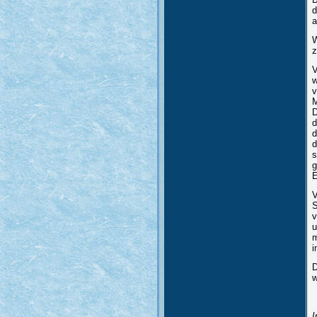
d
a
W
z
V
w
v
M
D
d
d
d
s
g
E
V
S
v
u
m
i
D
w
I