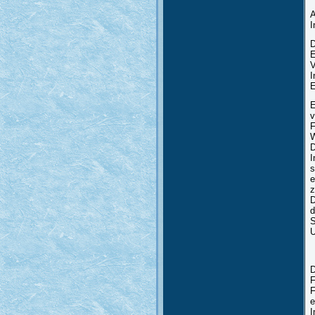
A
I
D
E
V
I
E
E
v
F
W
D
I
s
e
z
D
d
S
U
D
F
F
e
I