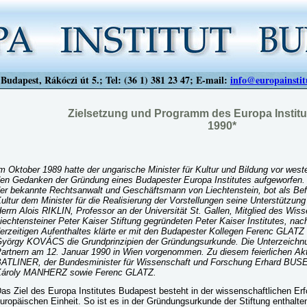
Budapest, Rákóczi út 5.; Tel: (36 1) 381 23 47; E-mail:
info@europainstit
Zielsetzung und Programm des Europa Instit
1990*
m Oktober 1989 hatte der ungarische Minister für Kultur und Bildung vor wes
en Gedanken der Gründung eines Budapester Europa
Institutes aufgeworfen.
er bekannte Rechtsanwalt und Geschäftsmann von Liechtenstein, bot als Be
ultur dem Minister für die Realisierung der Vorstellungen seine Unterstützu
errn Alois RIKLIN, Professor an der Universität St. Gallen, Mitglied des Wis
iechtensteiner Peter Kaiser Stiftung gegründeten Peter Kaiser Institutes, n
erzeitigen Aufenthaltes klärte er mit den Budapester Kollegen Ferenc GLA
yörgy KOVÁCS die Grundprinzipien der Gründungsurkunde. Die Unterzeichn
artnern am 12. Januar 1990 in Wien vorgenommen. Zu diesem feierlichen Akt 
ATLINER, der Bundesminister für Wissenschaft und Forschung Erhard BUSEK,
ároly MANHERZ sowie Ferenc GLATZ.
as Ziel des Europa Institutes Budapest besteht in der wissenschaftlichen Er
uropäischen Einheit. So ist es in der Gründungsurkunde der Stiftung enthalt