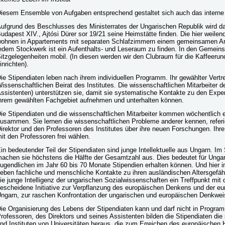
iesem Ensemble von Aufgaben entsprechend gestaltet sich auch das interne 
ufgrund des Beschlusses des Ministerrates der Ungarischen Republik wird da
udapest XIV., Ajtósi Dürer sor 19/21 seine Heimstätte finden. Die hier weilen
ohnen in Appartements mit separaten Schlafzimmern einem gemeinsamen Ar
edem Stockwerk ist ein Aufenthalts- und Leseraum zu finden. In den Gemein
itzgelegenheiten mobil. (In diesen werden wir den Clubraum für die Kaffeer
inrichten).
ie Stipendiaten leben nach ihrem individuellen Programm. Ihr gewählter Vertre
issenschaftlichen Beirat des Institutes. Die wissenschaftlichen Mitarbeiter d
ssistenten) unterstützen sie, damit sie systematische Kontakte zu den Expe
hrem gewählten Fachgebiet aufnehmen und unterhalten können.
ie Stipendiaten und die wissenschaftlichen Mitarbeiter kommen wöchentlich 
usammen. Sie lernen die wissenschaftlichen Probleme anderer kennen, refe
irektor und den Professoren des Institutes über ihre neuen Forschungen. Ih
it den Professoren frei wählen.
in bedeutender Teil der Stipendiaten sind junge Intellektuelle aus Ungarn. 
achen sie höchstens die Hälfte der Gesamtzahl aus. Dies bedeutet für Unga
ugendlichen im Jahr 60 bis 70 Monate Stipendien erhalten können. Und hier im
eben fachliche und menschliche Kontakte zu ihren ausländischen Altersgefähr
ie junge Intelligenz der ungarischen Sozialwissenschaften ein Treffpunkt mit d
escheidene Initiative zur Verpflanzung des europäischen Denkens und der e
ngarn, zur raschen Konfrontation der ungarischen und europäischen Denkwei
ie Organisierung des Lebens der Stipendiaten kann und darf nicht in Program
rofessoren, des Direktors und seines Assistenten bilden die Stipendiaten di
nd Instituten von Universitäten heraus, die zum Erreichen des europäischen 