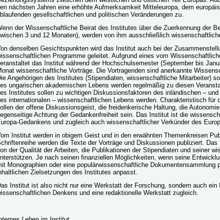
en nächsten Jahren eine erhöhte Aufmerksamkeit Mitteleuropa, dem europäisi
blaufenden gesellschaftlichen und politischen Veränderungen zu.
enn der Wissenschaftliche Beirat des Institutes über die Zuerkennung der B
wischen 3 und 12 Monaten), werden von ihm ausschließlich wissenschaftliche
on denselben Gesichtspunkten wird das Institut auch bei der Zusammenstell
issenschaftlichen Programme geleitet. Aufgrund eines vom Wissenschaftliche
eranstaltet das Institut während der Hochschulsemester (September bis Janua
onat wissenschaftliche Vorträge. Die Vortragenden sind anerkannte Wissensc
ie Angehörigen des Institutes (Stipendiaten, wissenschaftliche Mitarbeiter) 
es ungarischen akademischen Lebens werden regelmäßig zu diesen Veranstal
es Institutes sollen zu wichtigen Diskussionsfaktoren des inländischen – und
es internationalen – wissenschaftlichen Lebens werden. Charakteristisch für d
ollen der offene Diskussionsgeist, die freidenkerische Haltung, die Autonom
egenseitige Achtung der Gedankenfreiheit sein. Das Institut ist die wissensch
uropa-Gedankens und zugleich auch wissenschaftlicher Verkünder des Euro
om Institut werden in obigem Geist und in den erwähnten Themenkreisen Publik
chriftenreihe werden die Texte der Vorträge und Diskussionen publiziert. Das I
on der Qualität der Arbeiten, die Publikationen der Stipendiaten und seiner wi
nterstützen. Je nach seinen finanziellen Möglichkeiten, wenn seine Entwicklu
it Monographien oder eine populärwissenschaftliche Dokumentensammlung pub
nhaltlichen Zielsetzungen des Institutes anpasst.
as Institut ist also nicht nur eine Werkstatt der Forschung, sondern auch ei
issenschaftlichen Denkens und eine redaktionelle Werkstatt zugleich.
nternes Leben im Institut