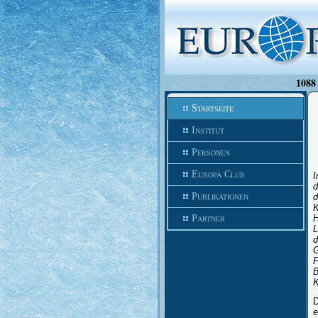
1088 
Startseite
Institut
Personen
Europa Club
I
d
Publikationen
d
K
Partner
H
L
d
G
P
B
K
D
e