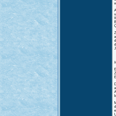
w
A
u
W
B
Q
Z
a
d
d
J
I
E
Z
E
D
a
A
b
M
d
e
U