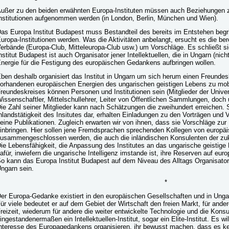
ußer zu den beiden erwähnten Europa-Instituten müssen auch Beziehungen z
nstitutionen aufgenommen werden (in London, Berlin, München und Wien).
as Europa Institut Budapest muss Bestandteil des bereits im Entstehen begr
uropa-Institutionen werden. Was die Aktivitäten anbelangt, ersucht es die be
erbände (Europa-Club, Mitteleuropa-Club usw.) um Vorschläge. Es schließt si
nstitut Budapest ist auch Organisator jener Intellektuellen, die in Ungarn (nic
nergie für die Festigung des europäischen Gedankens aufbringen wollen.
ben deshalb organisiert das Institut in Ungarn um sich herum einen Freundesk
orhandenen europäischen Energien des ungarischen geistigen Lebens zu mobil
reundeskreises können Personen und Institutionen sein (Mitglieder der Unive
issenschaftler, Mittelschullehrer, Leiter von Öffentlichen Sammlungen, doch
ie Zahl seiner Mitglieder kann nach Schätzungen die zweihundert erreichen. S
nlandstätigkeit des Insitutes dar, erhalten Einladungen zu den Vorträgen und 
eine Publikationen. Zugleich erwarten wir von ihnen, dass sie Vorschläge zu
inbringen. Hier sollen jene Fremdsprachen sprechenden Kollegen von europäi
usammengeschlossen werden, die auch die inländischen Konsulenten der zuk
ie Lebensfähigkeit, die Anpassung des Institutes an das ungarische geistige 
afür, inwiefern die ungarische Intelligenz imstande ist, ihre Reserven auf eu
o kann das Europa Institut Budapest auf dem Niveau des Alltags Organisato
ngarn sein.
*
er Europa-Gedanke existiert in den europäischen Gesellschaften und in Unga
ür viele bedeutet er auf dem Gebiet der Wirtschaft den freien Markt, für and
reizeit, wiederum für andere die weiter entwickelte Technologie und die Konsu
ingestandenermaßen ein Intellektuellen-Institut, sogar ein Elite-Institut. Es wil
nteresse des Europagedankens organisieren, ihr bewusst machen, dass es kei