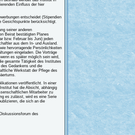
erenden Einfluss der hier
ewerbungen entscheidet (Stipendien
 Gesichtspunkte berücksichtigt.
ung seiner anderen
n Beirat bestätigten Planes
r bzw. Februar bis Juni) jeden
haftler aus dem In- und Ausland.
sowie hervorragende Persönlichkeiten
tungen eingeladen. Die Vorträge
 wenn es später möglich sein wird,
ie gesamte Tätigkeit des Institutes
ie des Gedankens und die
aftliche Werkstatt der Pflege des
päertums.
ationen veröffentlicht. In einer
nstitut hat die Absicht, abhängig
ssenschaftlichen Mitarbeiter zu
ng es zulässt, wird es eine Serie
lizieren, die sich an die
n Diskussionsforum des