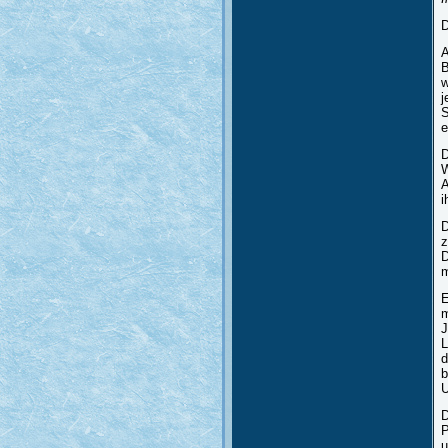
D
A
B
w
j
S
e
D
W
A
i
D
z
D
m
E
m
J
L
d
b
U
D
P
u