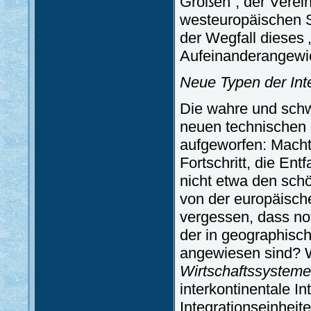
Großen”, der Verein
westeuropäischen S
der Wegfall dieses
Aufeinanderangewi
Neue Typen der Int
Die wahre und sch
neuen technischen 
aufgeworfen: Macht 
Fortschritt, die En
nicht etwa den sc
von der europäisch
vergessen, dass no
der in geographisc
angewiesen sind? W
Wirtschaftssysteme
interkontinentale I
Integrationseinheit