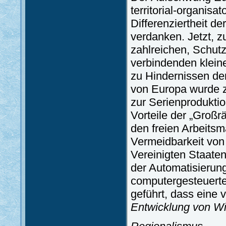
territorial-organis
Differenziertheit d
verdanken. Jetzt, zu
zahlreichen, Schut
verbindenden kleine
zu Hindernissen der
von Europa wurde z
zur Serienproduktio
Vorteile der „Großrä
den freien Arbeitsm
Vermeidbarkeit von 
Vereinigten Staate
der Automatisierun
computergesteuerte 
geführt, dass eine
Entwicklung von Wi