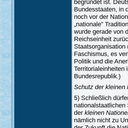
begründet ist. Deut
Bundesstaaten, in d
noch vor der Nation
„nationale” Traditi
wurde gerade von de
Reichseinheit zurü
Staatsorganisation 
Faschismus, es ver
Politik und die An
Territorialeinheiten
Bundesrepublik.)
Schutz der kleinen
5) Schließlich dürf
nationalstaatliche
der
kleinen Natione
nämlich nicht zu U
der Zukunft die Nat