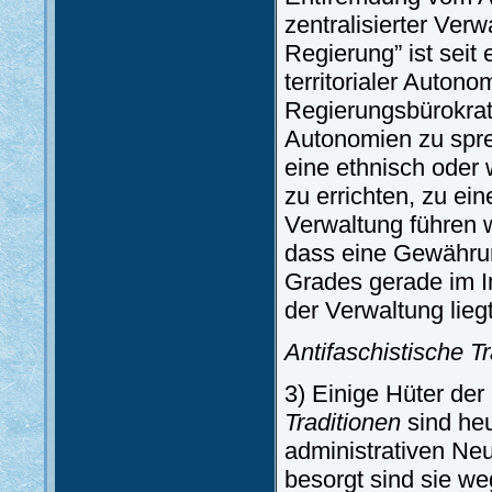
zentralisierter Verw
Regierung” ist seit
territorialer Autono
Regierungsbürokratie
Autonomien zu spre
eine ethnisch oder w
zu errichten, zu ein
Verwaltung führen w
dass eine Gewährun
Grades gerade im In
der Verwaltung liegt
Antifaschistische T
3) Einige Hüter der
Traditionen
sind heu
administrativen Ne
besorgt sind sie w