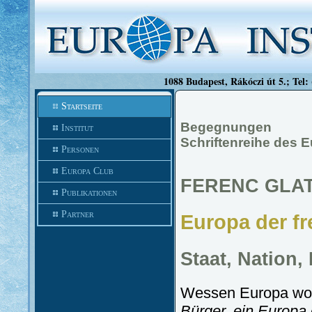
1088 Budapest, Rákóczi út 5.; Tel:
Startseite
Begegnungen
Institut
Schriftenreihe des E
Personen
Europa Club
FERENC GLA
Publikationen
Partner
Europa der fr
Staat, Nation,
Wessen Europa woll
Bürger, ein Europa