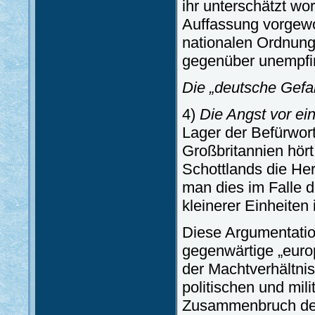
ihr unterschätzt wor
Auffassung vorgewo
nationalen Ordnung
gegenüber unempfin
Die „deutsche Gefa
4)
Die Angst vor e
Lager der Befürwort
Großbritannien hört
Schottlands die He
man dies im Falle 
kleinerer Einheiten 
Diese Argumentatio
gegenwärtige „europ
der Machtverhältni
politischen und mil
Zusammenbruch der