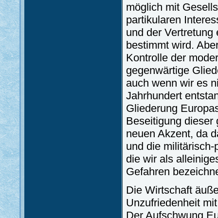
möglich mit Gesell
partikularen Intere
und der Vertretung e
bestimmt wird. Aber
Kontrolle der mode
gegenwärtige Glieder
auch wenn wir es n
Jahrhundert entsta
Gliederung Europas 
Beseitigung dieser 
neuen Akzent, da 
und die militärisch-
die wir als alleini
Gefahren bezeichne
Die Wirtschaft äuße
Unzufriedenheit mit
Der Aufschwung Eur