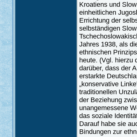
Kroatiens und Slow
einheitlichen Jugos
Errichtung der sel
selbständigen Slow
Tschechoslowakisc
Jahres 1938, als di
ethnischen Prinzip
heute. (Vgl. hierzu
darüber, dass der 
erstarkte Deutschlan
„konservative Linke
traditionellen Unzu
der Beziehung zwis
unangemessene Weis
das soziale Identit
Darauf habe sie au
Bindungen zur ethn