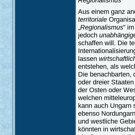
Regionalismus
Aus einem ganz and
territoriale
Organisat
„
Regionalismus
” im
jedoch
unabhängige
schaffen will. Die 
Internationalisieru
lassen
wirtschaftli
entstehen, als welc
Die benachbarten, 
oder dreier Staaten
der Osten oder West
welchen mitteleurop
kann auch Ungarn 
ebenso Nordungarn
und westliche Gebi
könnten in wirtschaf