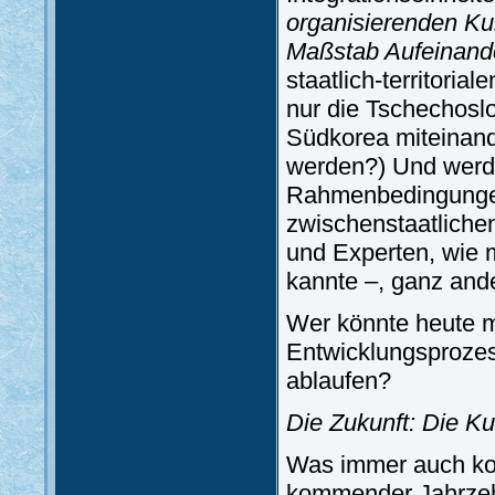
organisierenden Kul
Maßstab Aufeinan
staatlich-territoria
nur die Tschechosl
Südkorea miteinande
werden?) Und werde
Rahmenbedingungen 
zwischenstaatliche
und Experten, wie 
kannte –, ganz and
Wer könnte heute mi
Entwicklungsprozes
ablaufen?
Die Zukunft: Die Ku
Was immer auch kom
kommender Jahrzehn