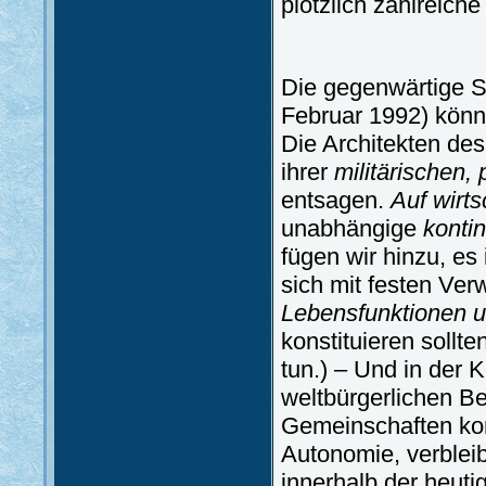
plötzlich zahlreich
Die gegenwärtige 
Februar 1992) kön
Die Architekten des
ihrer
militärischen, 
entsagen.
Auf wirts
unabhängige
konti
fügen wir hinzu, es
sich mit festen Ver
Lebensfunktionen u
konstituieren sollt
tun.) – Und in der 
weltbürgerlichen B
Gemeinschaften komm
Autonomie, verblei
innerhalb der heut