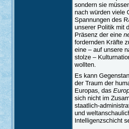
sondern sie müssen
nach würden viele G
Spannungen des Rau
unserer Politik mit
Präsenz der eine
n
fordernden Kräfte 
eine – auf unsere n
stolze – Kulturnati
wollten.
Es kann Gegenstan
der Traum der human
Europas, das
Europ
sich nicht im Zusam
staatlich-administra
und weltanschaulic
Intelligenzschicht s