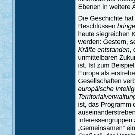
Ebenen in weitere 
Die Geschichte hat
Beschlüssen
bring
heute siegreichen 
werden: Gestern, s
Kräfte entstanden
,
unmittelbaren Zukun
ist. Ist zum Beispie
Europa als erstreb
Gesellschaften verb
europäische Intelli
Territorialverwaltun
ist, das Programm d
auseinanderstreben
Interessengruppen 
„Gemeinsamen” einf