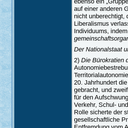
ebenso ein „Gruppen
auf einer anderen 
nicht unberechtigt,
Liberalismus verlas
Individuums, indem
gemeinschaftsorgan
Der Nationalstaat u
2)
Die Bürokratien 
Autonomiebestrebu
Territorialautonomie
20. Jahrhundert die
gebracht, und zwei
für den Aufschwung 
Verkehr, Schul- un
Rolle sicherte der 
gesellschaftliche P
Entfremdung vom Al