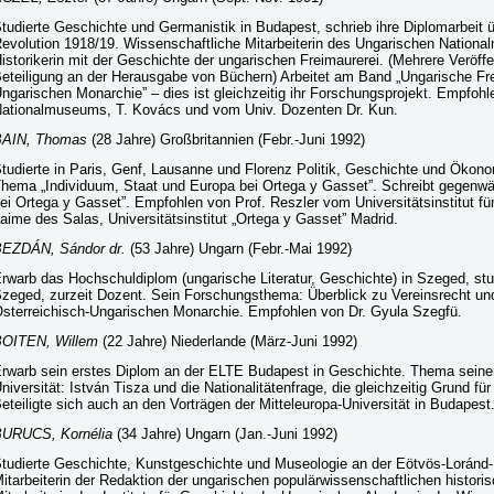
tudierte Geschichte und Germanistik in Budapest, schrieb ihre Diplomarbeit 
evolution 1918/19. Wissenschaftliche Mitarbeiterin des Ungarischen Nationa
istorikerin mit der Geschichte der ungarischen Freimaurerei. (Mehrere Veröf
eteiligung an der Herausgabe von Büchern) Arbeitet am Band „Ungarische Frei
ngarischen Monarchie” – dies ist gleichzeitig ihr Forschungsprojekt. Empfohl
ationalmuseums, T. Kovács und vom Univ. Dozenten Dr. Kun.
BAIN, Thomas
(28 Jahre) Großbritannien (Febr.-Juni 1992)
tudierte in Paris, Genf, Lausanne und Florenz Politik, Geschichte und Ökon
hema „Individuum, Staat und Europa bei Ortega y Gasset”. Schreibt gegenw
ei Ortega y Gasset”. Empfohlen von Prof. Reszler vom Universitätsinstitut f
aime des Salas, Universitätsinstitut „Ortega y Gasset” Madrid.
EZDÁN, Sándor dr.
(53 Jahre) Ungarn (Febr.-Mai 1992)
rwarb das Hochschuldiplom (ungarische Literatur, Geschichte) in Szeged, stud
zeged, zurzeit Dozent. Sein Forschungsthema: Überblick zu Vereinsrecht und 
sterreichisch-Ungarischen Monarchie. Empfohlen von Dr. Gyula Szegfü.
OITEN, Willem
(22 Jahre) Niederlande (März-Juni 1992)
rwarb sein erstes Diplom an der ELTE Budapest in Geschichte. Thema seiner 
niversität: István Tisza und die Nationalitätenfrage, die gleichzeitig Grund fü
eteiligte sich auch an den Vorträgen der Mitteleuropa-Universität in Budapes
URUCS, Kornélia
(34 Jahre) Ungarn (Jan.-Juni 1992)
tudierte Geschichte, Kunstgeschichte und Museologie an der Eötvös-Loránd-
itarbeiterin der Redaktion der ungarischen populärwissenschaftlichen historisc