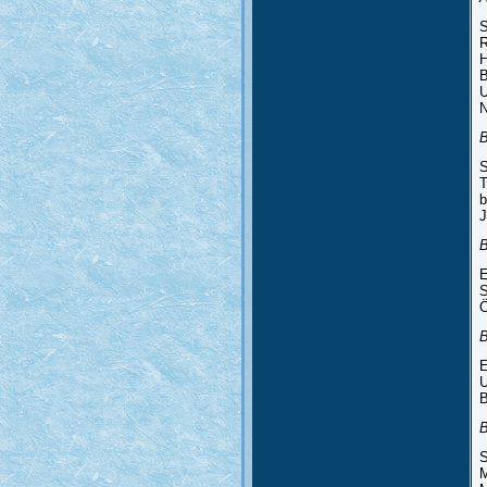
S
R
H
B
U
N
S
T
b
J
B
E
S
Ö
B
E
U
B
B
S
M