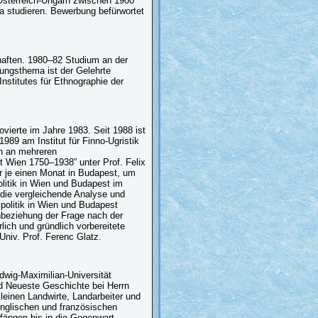
Österreich-Ungarn zwischen 1900
a studieren. Bewerbung befürwortet
aften. 1980–82 Studium an der
hungsthema ist der Gelehrte
nstitutes für Ethnographie der
ovierte im Jahre 1983. Seit 1988 ist
1989 am Institut für Finno-Ugristik
ich an mehreren
 Wien 1750–1938” unter Prof. Felix
für je einen Monat in Budapest, um
itik in Wien und Budapest im
 die vergleichende Analyse und
politik in Wien und Budapest
inbeziehung der Frage nach der
ich und gründlich vorbereitete
niv. Prof. Ferenc Glatz.
wig-Maximilian-Universität
d Neueste Geschichte bei Herrn
leinen Landwirte, Landarbeiter und
englischen und französischen
fängen bis in die Gegenwart