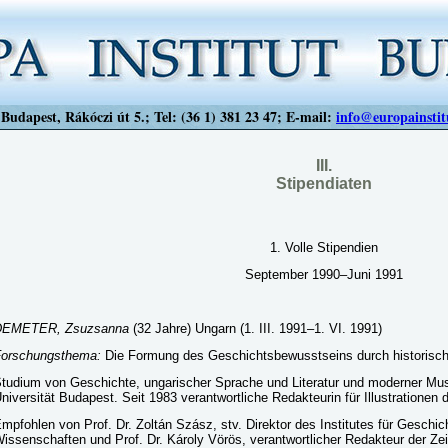
Budapest, Rákóczi út 5.; Tel: (36 1) 381 23 47; E-mail:
info@europainstit
III.
Stipendiaten
1. Volle Stipendien
September 1990–Juni 1991
DEMETER, Zsuzsanna
(32 Jahre) Ungarn (1. III. 1991–1. VI. 1991)
orschungsthema:
Die Formung des Geschichtsbewusstseins durch historische
tudium von Geschichte, ungarischer Sprache und Literatur und moderner Mus
niversität Budapest. Seit 1983 verantwortliche Redakteurin für Illustrationen de
mpfohlen von Prof. Dr. Zoltán Szász, stv. Direktor des Institutes für Gesch
issenschaften und Prof. Dr. Károly Vörös, verantwortlicher Redakteur der Zeits