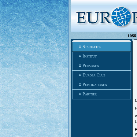
1088 
Startseite
Institut
Personen
Europa Club
Publikationen
Partner
F
S
U
E
W