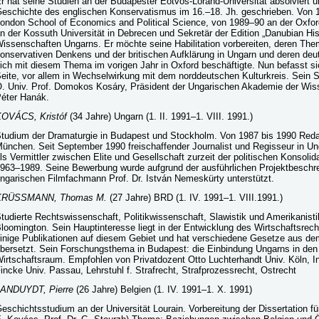
r hat seine Studien an der Budapester Eötvös-Loránd-Universität absolviert u
eschichte des englischen Konservatismus im 16.–18. Jh. geschrieben. Von 1
ondon School of Economics and Political Science, von 1989–90 an der Oxford 
n der Kossuth Universität in Debrecen und Sekretär der Edition „Danubian His
issenschaften Ungarns. Er möchte seine Habilitation vorbereiten, deren T
onservativen Denkens und der britischen Aufklärung in Ungarn und deren deu
ich mit diesem Thema im vorigen Jahr in Oxford beschäftigte. Nun befasst sic
eite, vor allem in Wechselwirkung mit dem norddeutschen Kulturkreis. Sein S
. Univ. Prof. Domokos Kosáry, Präsident der Ungarischen Akademie der Wiss
éter Hanák.
OVÁCS, Kristóf
(34 Jahre) Ungarn (1. II. 1991–1. VIII. 1991.)
tudium der Dramaturgie in Budapest und Stockholm. Von 1987 bis 1990 Redak
ünchen. Seit September 1990 freischaffender Journalist und Regisseur in Un
ls Vermittler zwischen Elite und Gesellschaft zurzeit der politischen Konsol
963–1989. Seine Bewerbung wurde aufgrund der ausführlichen Projektbesch
ngarischen Filmfachmann Prof. Dr. István Nemeskürty unterstützt.
KRÜSSMANN, Thomas M.
(27 Jahre) BRD (1. IV. 1991–1. VIII.1991.)
tudierte Rechtswissenschaft, Politikwissenschaft, Slawistik und Amerikanist
loomington. Sein Hauptinteresse liegt in der Entwicklung des Wirtschaftsrech
inige Publikationen auf diesem Gebiet und hat verschiedene Gesetze aus d
bersetzt. Sein Forschungsthema in Budapest: die Einbindung Ungarns in den
irtschaftsraum. Empfohlen von Privatdozent Otto Luchterhandt Univ. Köln, Inst
incke Univ. Passau, Lehrstuhl f. Strafrecht, Strafprozessrecht, Ostrecht
ANDUYDT, Pierre
(26 Jahre) Belgien (1. IV. 1991–1. X. 1991)
eschichtsstudium an der Universität Lourain. Vorbereitung der Dissertation für 