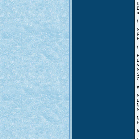
D
B
u
S
R
H
H
H
D
V
S
S
O
S
D
M
S
M
R