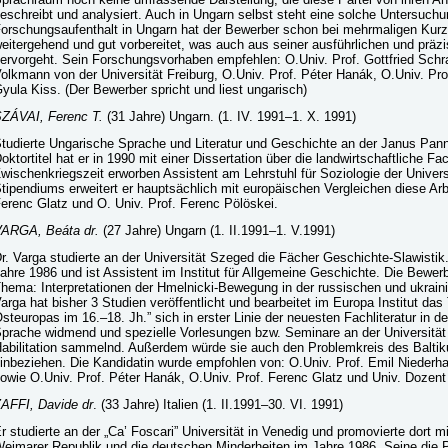
eschreibt und analysiert. Auch in Ungarn selbst steht eine solche Untersuch
orschungsaufenthalt in Ungarn hat der Bewerber schon bei mehrmaligen Kurz
eitergehend und gut vorbereitet, was auch aus seiner ausführlichen und pr
ervorgeht. Sein Forschungsvorhaben empfehlen: O.Univ. Prof. Gottfried Sch
olkmann von der Universität Freiburg, O.Univ. Prof. Péter Hanák, O.Univ. Pro
yula Kiss. (Der Bewerber spricht und liest ungarisch)
ZÁVAI, Ferenc T.
(31 Jahre) Ungarn. (1. IV. 1991–1. X. 1991)
tudierte Ungarische Sprache und Literatur und Geschichte an der Janus Pann
oktortitel hat er in 1990 mit einer Dissertation über die landwirtschaftliche 
wischenkriegszeit erworben Assistent am Lehrstuhl für Soziologie der Universi
tipendiums erweitert er hauptsächlich mit europäischen Vergleichen diese Arb
erenc Glatz und O. Univ. Prof. Ferenc Pölöskei.
ARGA, Beáta dr.
(27 Jahre) Ungarn (1. II.1991–1. V.1991)
r. Varga studierte an der Universität Szeged die Fächer Geschichte-Slawistik.
ahre 1986 und ist Assistent im Institut für Allgemeine Geschichte. Die Bewe
hema: Interpretationen der Hmelnicki-Bewegung in der russischen und ukrain
arga hat bisher 3 Studien veröffentlicht und bearbeitet im Europa Institut da
steuropas im 16.–18. Jh.” sich in erster Linie der neuesten Fachliteratur in d
prache widmend und spezielle Vorlesungen bzw. Seminare an der Universität vo
abilitation sammelnd. Außerdem würde sie auch den Problemkreis des Baltiku
inbeziehen. Die Kandidatin wurde empfohlen von: O.Univ. Prof. Emil Niederh
owie O.Univ. Prof. Péter Hanák, O.Univ. Prof. Ferenc Glatz und Univ. Dozent 
AFFI, Davide dr
. (33 Jahre) Italien (1. II.1991–30. VI. 1991)
r studierte an der „Ca’ Foscari” Universität in Venedig und promovierte dort mi
eimarer Republik und die deutschen Minderheiten im Jahre 1986. Seine die 