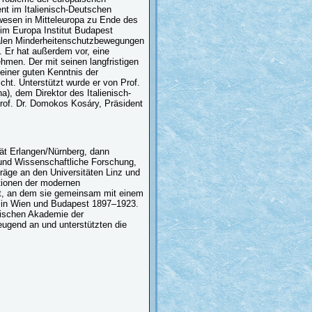
ent im Italienisch-Deutschen
swesen in Mitteleuropa zu Ende des
 im Europa Institut Budapest
onalen Minderheitenschutzbewegungen
 Er hat außerdem vor, eine
men. Der mit seinen langfristigen
seiner guten Kenntnis der
licht. Unterstützt wurde er von Prof.
na), dem Direktor des Italienisch-
Prof. Dr. Domokos Kosáry, Präsident
tät Erlangen/Nürnberg, dann
n und Wissenschaftliche Forschung,
träge an den Universitäten Linz und
ationen der modernen
ekt, an dem sie gemeinsam mit einem
ik in Wien und Budapest 1897–1923.
rischen Akademie der
ugend an und unterstützten die