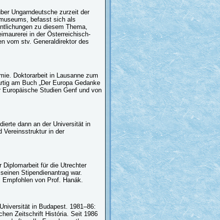
über Ungarndeutsche zurzeit der
lmuseums, befasst sich als
fentlichungen zu diesem Thema,
maurerei in der Österreichisch-
en vom stv. Generaldirektor des
omie. Doktorarbeit in Lausanne zum
ärtig am Buch „Der Europa Gedanke
ür Europäische Studien Genf und von
ierte dann an der Universität in
Vereinsstruktur in der
Diplomarbeit für die Utrechter
r seinen Stipendienantrag war.
t. Empfohlen von Prof. Hanák.
Universität in Budapest. 1981–86:
hen Zeitschrift História. Seit 1986