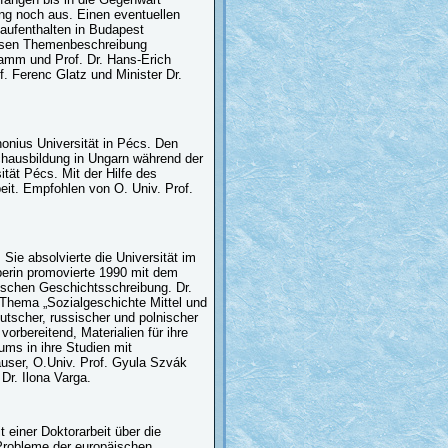
ung noch aus. Einen eventuellen
aufenthalten in Budapest
äzisen Themenbeschreibung
ramm und Prof. Dr. Hans-Erich
f. Ferenc Glatz und Minister Dr.
onius Universität in Pécs. Den
Fachausbildung in Ungarn während der
tät Pécs. Mit der Hilfe des
eit. Empfohlen von O. Univ. Prof.
 Sie absolvierte die Universität im
rberin promovierte 1990 mit dem
ischen Geschichtsschreibung. Dr.
s Thema „Sozialgeschichte Mittel und
eutscher, russischer und polnischer
rbereitend, Materialien für ihre
ms in ihre Studien mit
auser, O.Univ. Prof. Gyula Szvák
Dr. Ilona Varga.
t einer Doktorarbeit über die
Probleme der europäischen