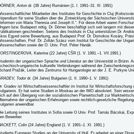
DÖRNER, Anton
dr. (38 Jahre) Rumänien (1. I. 1991–31. III. 1991)
issenschaftlicher Mitarbeiter des Institutes für Geschichte in Cluj (Kolozsvár
tipendium für seine Studien über die „Entwicklung der Sächsischen Univers
eformen von Maria Theresia und Joseph II.”. Für diese Arbeit waren Forschun
ngarn bzw. Budapest nötig. Dr. Dörner beschäftigt sich seit langem mit diese
ublikationen geschrieben. Seitens des Instituts in Cluj unterstützen Dr. And
kos Egyed seine Bewerbung, aus Budapest Prof. Dr. Domokos Kosáry, Präsi
issenschaften, Prof. Dr. Zoltán Szász vom Institut für Geschichte der Unga
issenschaften sowie der O. Univ. Prof. Péter Hanák.
FORSTINGEROVA, Katerina
(22 Jahre) CŠR (1. V. 1991.–1. VII.1991.)
tudentin der ungarischen Sprache und Literatur an der Universität in Brünn. Ar
schechisch-ungarische kulturelle Verbindungen während der Zwischenkriegszei
ichard Pražák, Leiter des Zentrums für Hungarologie an der J. E. Purkyre Univ
GRADEV, Todor
dr. (34 Jahre) Bulgarien (1. II. 1990–1. V. 1991)
r. Gradev ist Wirtschaftswissenschaftler im Institut für Wirtschaftsforschun
ulgariens. Er hat seine Studien in Moskau an der IMO absolviert. Sein wisse
ich auf den Übergang von der sozialistischen Planwirtschaft zur Marktwirtscha
bernahme der ungarischen Erfahrungen sowie rechtlich-gesetzliche Regelung
ulgarien anwendbar.
ie Leitung seines Institutes in Sofia sowie O.Univ. Prof. Tamás Bácskai, Exp
en Bewerber.
ACKETT, Colin
(24 Jahre) England (1. V. 1991–1. XI. 1991.)
tudierte European Studies an der University of Hull. Er arbeitet an einer Diss