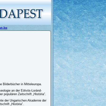
ut.hu
 Bilderbücher in Mitteleuropa.
eologie an der Eötvös-Loránd-
r populären Zeitschrift „História”.
ichte der Ungarischen Akademie der
chrift „História”.