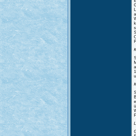
E
G
L
a
W
k
s
S
O
P
K
S
M
a
1
u
S
B
e
ü
W
F
L
G