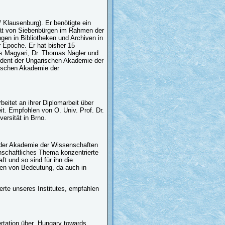
/ Klausenburg). Er benötigte ein
ität von Siebenbürgen im Rahmen der
gen in Bibliotheken und Archiven in
r Epoche. Er hat bisher 15
rás Magyari, Dr. Thomas Nägler und
dent der Ungarischen Akademie der
rischen Akademie der
beitet an ihrer Diplomarbeit über
t. Empfohlen von O. Univ. Prof. Dr.
ersität in Brno.
g der Akademie der Wissenschaften
nschaftliches Thema konzentrierte
ft und so sind für ihn die
en von Bedeutung, da auch in
erte unseres Institutes, empfahlen
ertation über „Hungary towards