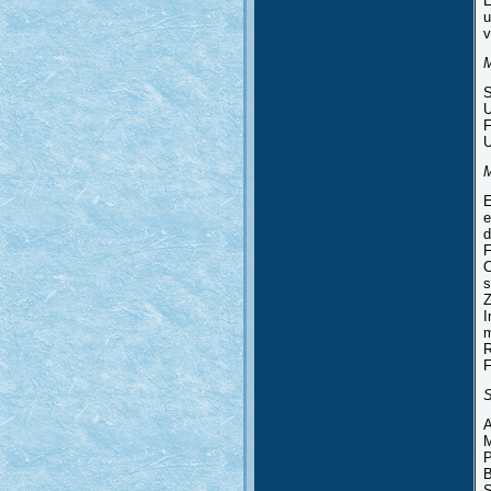
E
u
v
S
U
F
U
M
E
e
d
F
C
s
Z
I
m
R
F
A
M
P
B
S