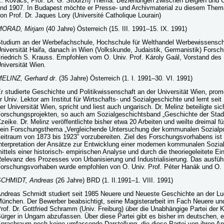
. Kovács, Prof. Dr. G. Stourzh) Thema: Beziehungen zwischen Belgien und 
nd 1907. In Budapest möchte er Presse- und Archivmaterial zu diesem Them
on Prof. Dr. Jaques Lory (Université Catholique Lourain)
MORAD, Mirjam
(40 Jahre) Österreich (15. III. 1991–15. IX. 1991)
tudium an der Werbefachschule, Hochschule für Welthandel Werbewissensch
niversität Haifa, danach in Wien (Volkskunde, Judaistik, Germanistik) Forsc
riedrich S. Krauss. Empfohlen vom O. Univ. Prof. Károly Gaál, Vorstand des I
niversität Wien.
ELINZ, Gerhard dr
. (35 Jahre) Österreich (1. I. 1991–30. VI. 1991)
r studierte Geschichte und Politikwissenschaft an der Universität Wien, prom
r Univ. Lektor am Institut für Wirtschafts- und Sozialgeschichte und lernt seit 
er Universität Wien, spricht und liest auch ungarisch. Dr. Melinz beteiligte s
orschungsprojekten, so auch am Sozialgeschichtsband „Geschichte der Stadt
zeike. Dr. Melinz veröffentlichte bisher etwa 20 Arbeiten und weilte dreimal 
ein Forschungsthema „Vergleichende Untersuchung der kommunalen Sozialpol
eitraum von 1873 bis 1923” vorzubereiten. Ziel des Forschungsvorhabens ist
nterpretation der Ansätze zur Entwicklung einer modernen kommunalen Sozial
ittels einer historisch- empirischen Analyse und durch die theoriegeleitete E
elevanz des Prozesses von Urbanisierung und Industrialisierung. Das ausführl
orschungsvorhaben wurde empfohlen von O. Univ. Prof. Péter Hanák und O. U
SCHMIDT, Andreas
(26 Jahre) BRD (1. II.1991–1. VIII. 1991)
ndreas Schmidt studiert seit 1985 Neuere und Neueste Geschichte an der Lud
ünchen. Der Bewerber beabsichtigt, seine Magisterarbeit im Fach Neuere un
rof. Dr. Gottfried Schramm (Univ. Freiburg) über die Unabhängige Partei der K
ürger in Ungarn abzufassen. Über diese Partei gibt es bisher im deutschen, 
prachraum noch keine umfassende Darstellung, die diese Partei von ihren An