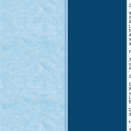
W
S
R
U
P
Á
W
W
S
t
R
D
B
s
Ü
B
D
d
H
S