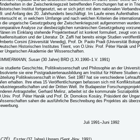
inderheiten in der Zwischenkriegszeit betreffenden Forschungen hat er in Tri
istorischen Institut fortgesetzt, wo er sich jetzt mit dem nationalen Verband
9. und Anfang des 20. Jahrhunderts beschäftigt. Im Laufe eines Aufenthaltes
ntersucht er, in welchem Umfange und nach welchen Kriterien die internati
n die ungarische Gesetzgebung der Zwischenkriegszeit aufgenommen wurden.
omparative Analyse zur diesbezüglichen rumänischen Gesetzgebung vorzuneh
länen im Einklang stehende Projektentwurf ist konkret formuliert, zeugt von 
uellensituation und der Literatur. Dr. Zaffi hat bereits einige Studien veröffent
mberto Corsini (Universität Venedig), Prof. Dr. Paolo Pradi (Universität Bolog
eutschen Historischen Institutes Trient, von O.Univ. Prof. Péter Hanák und 
er Ungarischen Akademie der Wissenschaften.
ZIMMERMANN, Susan
(30 Jahre) BRD (1.XI.1990–1.V. 1991)
ie studierte Geschichte, Politikwissenschaft und Philosophie an der Universi
bsolvierte sie eine Postgraduiertenausbildung am Institut für Höhere Studie
bteilung Politikwissenschaft in Wien. Seit 1987 hat sie verschiedene Lehrauf
ien erhalten. Ihre etwa 15 Veröffentlichungen befassen sich mit Konfliktsitu
ndustriegesellschaften und der Dritten Welt. Ihr Budapester Forschungsproj
nderen Antragsteller, Gerhard Melinz, arbeitet ist die kommunale Sozialpolit
.Univ. Prof. Péter Hanák und Prof. Dr. Domokos Kosáry, Präsident der Unga
issenschaften sahen die ausführliche Beschreibung des Projektes als überze
ewerbung.
Juli 1991–Juni 1992
CZÉL, Eszter
(37 Jahre) Ungarn (Sept.-Nov. 1991)