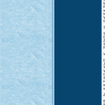
b
F
w
h
V
G
S
S
D
Z
S
F
V
D
J
T
V
O
S
H
e
s
Z
E
W