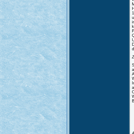
M
H
1
u
i
k
P
Q
U
D
d
S
a
A
W
I
a
O
W
B
A