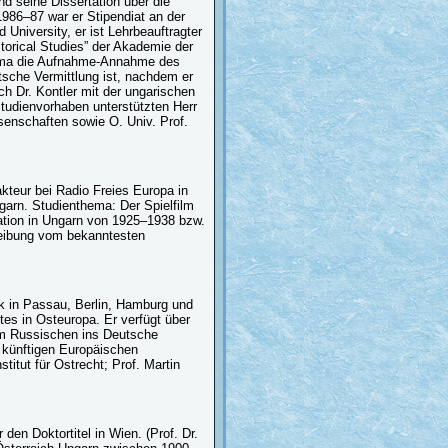
nd seine Dissertation über die
986–87 war er Stipendiat an der
University, er ist Lehrbeauftragter
torical Studies” der Akademie der
hema die Aufnahme-Annahme des
tsche Vermittlung ist, nachdem er
h Dr. Kontler mit der ungarischen
tudienvorhaben unterstützten Herr
enschaften sowie O. Univ. Prof.
teur bei Radio Freies Europa in
garn. Studienthema: Der Spielfilm
idation in Ungarn von 1925–1938 bzw.
reibung vom bekanntesten
ik in Passau, Berlin, Hamburg und
tes in Osteuropa. Er verfügt über
em Russischen ins Deutsche
 künftigen Europäischen
itut für Ostrecht; Prof. Martin
den Doktortitel in Wien. (Prof. Dr.