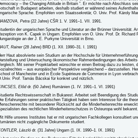
emocracy – the Changing Attitude in Britain ”. Er möchte nach Abschluss sei
otschaft in Budapest arbeiten, deshalb studiert er während seines Aufenthalt
ngarische Sprache. Empfohlen vom Staatssekretär, O. Univ. Prof. Károly Ma
HAMZOVA, Petra
(22 Jahre) CŠR 1. V. 1991–1. VII. 1991.
tudentin der ungarischen Sprache und Literatur an der Brünner Universität. Arb
ezeption von K. Capek in Ungarn. Empfohlen von O. Univ. Prof. Dr. Richard P
ungarologie an der J. E. Purkyne Universität in Brno.
AUT, Rainer
(28 Jahre) BRD (1. XII. 1990–31. I. 1991)
err Haut absolvierte sein Studium an der Hochschule für Unternehmerführung
arstellung und Untersuchung ökonomischer Rahmenbedingungen des Arbeits-
ergleich. Mit seiner Projektarbeit wünschte er einen Beitrag dazu zu leisten, d
ozialrechtes – aus europäischer Perspektive vergleichend – darzustellen. Her
chool of Manchester und in École Supérieure de Commerce in Lyon verbrach
.Univ. Prof. Tamás Bácskai für konkret und nützlich.
KINCSES, Előd
dr. (50 Jahre) Rumänien (1. IV. 1991–1. VI. 1991)
tudierte Rechtswissenschaft in Bukarest. Arbeitet seit Beendigung des Studi
ie Erfahrungen seiner praktischen Tätigkeit haben sein Interesse für die theo
enschenrechte mit besonderer Rücksicht auf die Minderheitenrechte erweckt
pezialisten des rechtlichen Minderheitenschutzes in Osteuropa wohl bekannt
it Hilfe unseres Institutes hat er mit ungarischen Fachkollegen konsultiert und
umänien nicht zugängliche Dokumente studiert.
KONTLER, László
dr. (31 Jahre) Ungarn (1. IX. 1990–1. IX. 1991)