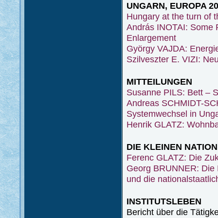
UNGARN, EUROPA 20
Hungary at the turn of 
András INOTAI: Some Re
Enlargement
György VAJDA: Energi
Szilveszter E. VIZI: N
MITTEILUNGEN
Susanne PILS: Bett – S
Andreas SCHMIDT-SCHW
Systemwechsel in Ung
Henrik GLATZ: Wohnba
DIE KLEINEN NATIO
Ferenc GLATZ: Die Zuku
Georg BRUNNER: Die Mi
und die nationalstaatl
INSTITUTSLEBEN
Bericht über die Tätigk