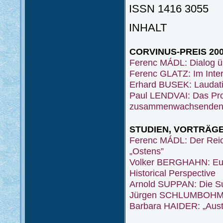
ISSN 1416 3055
INHALT
CORVINUS-PREIS 20
Ferenc MÁDL: Dialog ü
Ferenc GLATZ: Im Intere
Erhard BUSEK: Laudat
Paul LENDVAI: Das Prob
zusammenwachsenden
STUDIEN, VORTRÄG
Ferenc MÁDL: Der Reic
„Ostens”
Volker BERGHAHN: Euro
Historical Perspective
Arnold SUPPAN: Die S
Jürgen SCHLUMBOHM: 
Barbara HAIDER: „Austri