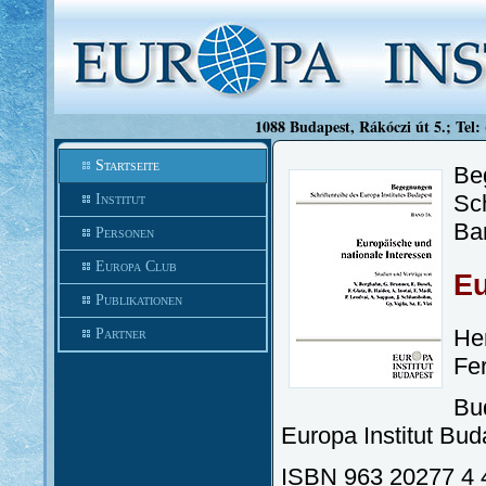
1088 Budapest, Rákóczi út 5.; Tel:
Startseite
Be
Sch
Institut
Ba
Personen
Europa Club
Eu
Publikationen
He
Partner
Fe
Bu
Europa Institut Bud
ISBN 963 20277 4 