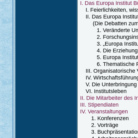
I. Das Europa Institut
I. Feierlichkeiten, wi
II. Das Europa Institu
(Die Debatten zum 10
1. Veränderte Umstä
2. Forschungsinstit
3. „Europa Institut”
4. Die Erziehung 
5. Europa Institut 
6. Thematische Pr
III. Organisatorische
IV. Wirtschaftsführun
V. Die Unterbringung d
VI. Institutsleben
II. Die Mitarbeiter des I
III. Stipendiaten
IV. Veranstaltungen
1. Konferenzen
2. Vorträge
3. Buchpräsentatio