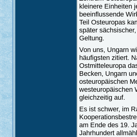
kleinere Einheiten
beeinflussende Wir
Teil Osteuropas kam 
später sächsischer,
Geltung.
Von uns, Ungarn wir
häufigsten zitiert.
Ostmitteleuropa da
Becken, Ungarn und
osteuropäischen Me
westeuropäischen 
gleichzeitig auf.
Es ist schwer, im 
Kooperationsbestreb
am Ende des 19. Ja
Jahrhundert allmäh