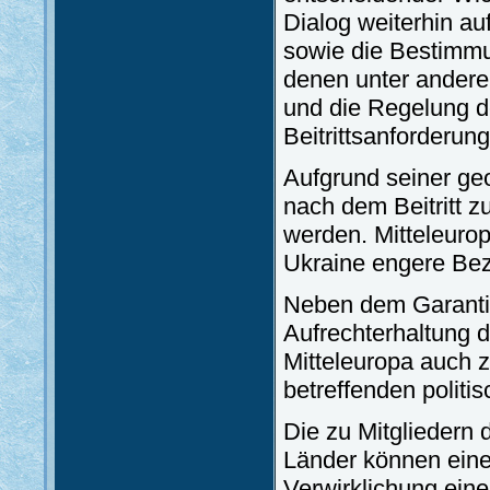
Dialog weiterhin au
sowie die Bestimmu
denen unter andere
und die Regelung d
Beitrittsanforderun
Aufgrund seiner geo
nach dem Beitritt z
werden. Mitteleuro
Ukraine engere Be
Neben dem Garantie
Aufrechterhaltung 
Mitteleuropa auch 
betreffenden politi
Die zu Mitgliedern
Länder können eine
Verwirklichung ein