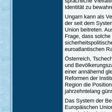
sprachliche Vielfäl
Identität zu bewahr
Ungarn kann als Ver
der seit dem Syst
Union beitreten. Au
Frage, dass solche 
sicherheitspolitisch
euroatlantischen R
Österreich, Tschec
und Bevölkerungsz
einer annähernd gl
Reformen der Insti
Region die Positio
jahrzehntelang güns
Das System der Bez
Europäischen Union