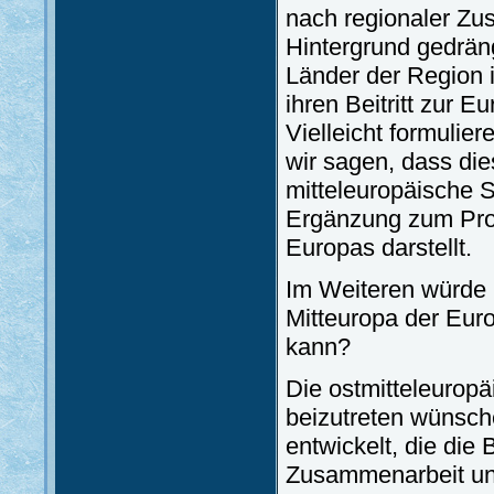
nach regionaler Zu
Hintergrund gedrän
Länder der Region i
ihren Beitritt zur E
Vielleicht formulie
wir sagen, dass di
mitteleuropäische S
Ergänzung zum Proz
Europas darstellt.
Im Weiteren würde 
Mitteuropa der Eur
kann?
Die ostmitteleurop
beizutreten wünsch
entwickelt, die die
Zusammenarbeit unt