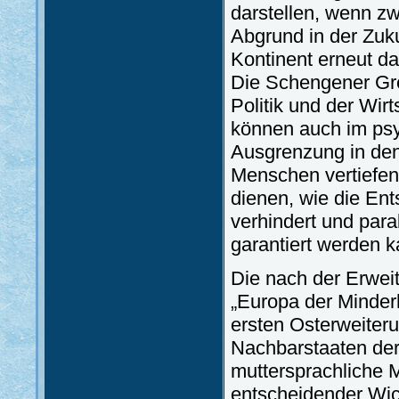
darstellen, wenn z
Abgrund in der Zuku
Kontinent erneut d
Die Schengener Gre
Politik und der Wirt
können auch im psy
Ausgrenzung in den
Menschen vertiefen.
dienen, wie die En
verhindert und para
garantiert werden k
Die nach der Erwei
„Europa der Minderh
ersten Osterweiter
Nachbarstaaten der
muttersprachliche 
entscheidender Wich