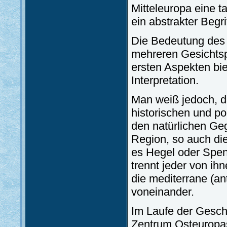
Mitteleuropa eine ta
ein abstrakter Begrif
Die Bedeutung des 
mehreren Gesichtsp
ersten Aspekten bie
Interpretation.
Man weiß jedoch, da
historischen und po
den natürlichen Geg
Region, so auch di
es Hegel oder Spen
trennt jeder von ih
die mediterrane (ant
voneinander.
Im Laufe der Gesch
Zentrum Osteuropas.