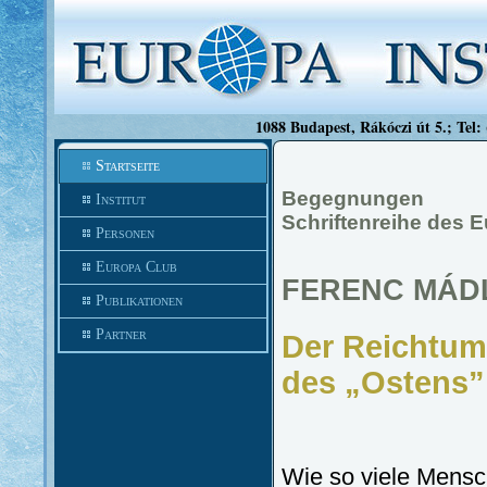
1088 Budapest, Rákóczi út 5.; Tel:
Startseite
Begegnungen
Institut
Schriftenreihe des E
Personen
Europa Club
FERENC MÁD
Publikationen
Partner
Der Reichtum
des „Ostens”
Wie so viele Mensc