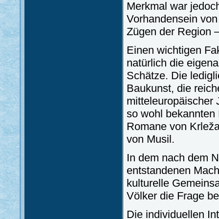
Merkmal war jedoch
Vorhandensein von n
Zügen der Region –
Einen wichtigen Fak
natürlich die eigen
Schätze. Die ledigl
Baukunst, die reic
mitteleuropäischer 
so wohl bekannten 
Romane von Krleža 
von Musil.
In dem nach dem N
entstandenen Macht
kulturelle Gemeins
Völker die Frage b
Die individuellen 