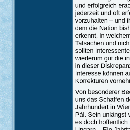
und erfolgreich era
jederzeit und oft er
vorzuhalten – und i
dem die Nation bis
erkennt, in welchem
Tatsachen und nich
sollten Interessent
wiederum gut die i
in dieser Diskrepa
Interesse können a
Korrekturen vorne
Von besonderer Bede
uns das Schaffen d
Jahrhundert in Wie
Pál. Sein unlängst 
es doch hoffentlich 
Ungarn – Ein Jahrta