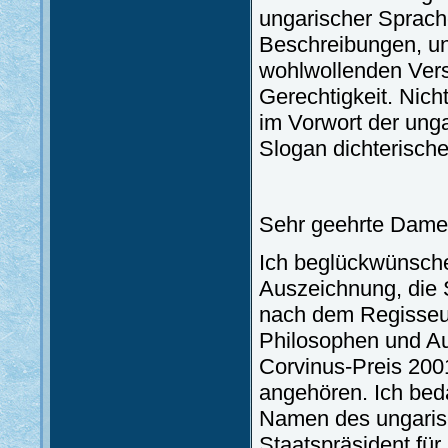
ungarischer Sprache
Beschreibungen, un
wohlwollenden Vers
Gerechtigkeit. Nicht
im Vorwort der ung
Slogan dichterische
Sehr geehrte Damen
Ich beglückwünsch
Auszeichnung, die S
nach dem Regisseur
Philosophen und Au
Corvinus-Preis 200
angehören. Ich bed
Namen des ungarisc
Staatspräsident für