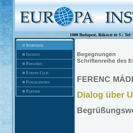
1088 Budapest, Rákóczi út 5.; Tel:
Startseite
Begegnungen
Institut
Schriftenreihe des E
Personen
Europa Club
FERENC MÁD
Publikationen
Partner
Dialog über 
Begrüßungsw