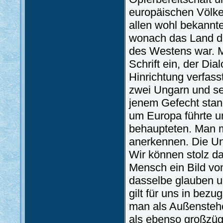
europäischen Völker
allen wohl bekannt
wonach das Land de
des Westens war. Mi
Schrift ein, der Di
Hinrichtung verfass
zwei Ungarn und sei
jenem Gefecht stan
um Europa führte u
behaupteten. Man mü
anerkennen. Die Un
Wir können stolz da
Mensch ein Bild vo
dasselbe glauben u
gilt für uns in bezu
man als Außenstehe
als ebenso großzügi