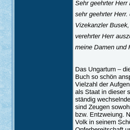
Sehr geehrter Herr 
sehr geehrter Herr. d
Vizekanzler Busek,
verehrter Herr aus
meine Damen und H
Das Ungartum – die
Buch so schön ansp
Vielzahl der Aufge
als Staat in dieser
ständig wechselnde
sind Zeugen sowohl
bzw. Entzweiung. N
Volk in seinem Schö
Opferbereitschaft u