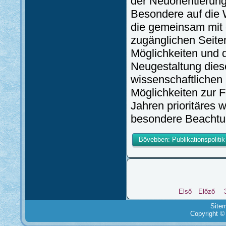
der Neuorientierung
Besondere auf die 
die gemeinsam mit d
zugänglichen Seit
Möglichkeiten und di
Neugestaltung diese
wissenschaftliche
Möglichkeiten zur F
Jahren prioritäres 
besondere Beachtu
Bővebben: Publikationspolit
Első
Előző
Site
Copyright ©