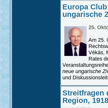
Europa Club 
ungarische Z
25. Okt
Am 25. 
Rechtsw
Vékás, M
Rates d
Veranstaltungsrei
neue ungarische Zi
und Diskussionsleite
Streitfragen
Region, 191