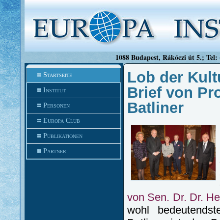
1088 Budapest, Rákóczi út 5.; Tel:
Lob der Kultu
Startseite
Brief von Pr
Institut
Batliner
Personen
Europa Club
Publikationen
Partner
von Sen. Dr. Dr. He
wohl bedeutendst