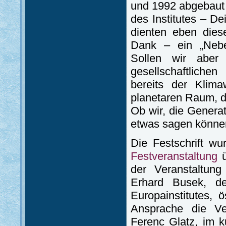
und 1992 abgebaut w
des Institutes – De
dienten eben diese
Dank – ein „Nebe
Sollen wir aber
gesellschaftlich
bereits der Klima
planetaren Raum, di
Ob wir, die Genera
etwas sagen könne
Die Festschrift w
Festveranstaltung
ü
der Veranstaltun
Erhard Busek, der
Europainstitutes, ö
Ansprache die Ver
Ferenc Glatz, im k