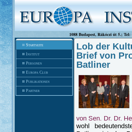
1088 Budapest, Rákóczi út 5.; Tel:
Lob der Kultu
Startseite
Brief von Pr
Institut
Batliner
Personen
Europa Club
Publikationen
Partner
von Sen. Dr. Dr. He
wohl bedeutendst