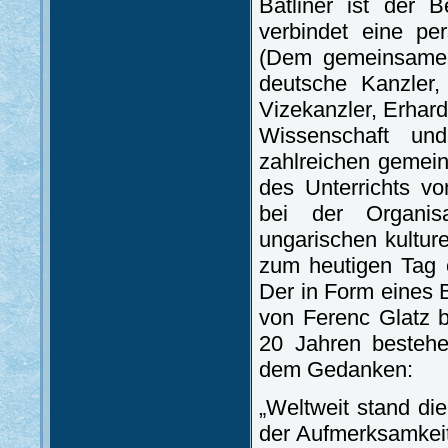
Batliner ist der 
verbindet eine pe
(Dem gemeinsamen 
deutsche Kanzler,
Vizekanzler, Erhard
Wissenschaft un
zahlreichen gemei
des Unterrichts v
bei der Organis
ungarischen kulture
zum heutigen Tag 
Der in Form eines B
von Ferenc Glatz b
20 Jahren bestehe
dem Gedanken:
„Weltweit stand di
der Aufmerksamkeit