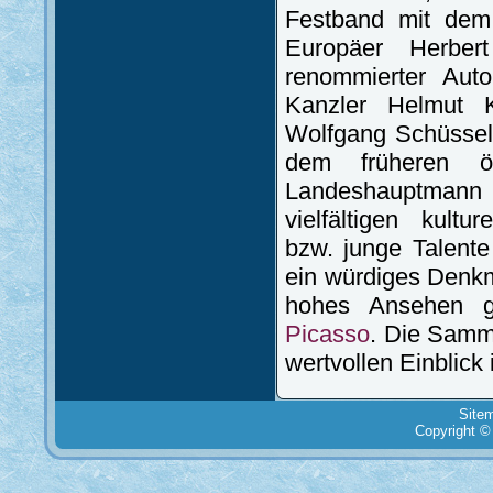
Festband mit dem 
Europäer Herber
renommierter Aut
Kanzler Helmut K
Wolfgang Schüssel,
dem früheren ös
Landeshauptmann
vielfältigen kultu
bzw. junge Talente
ein würdiges Denkma
hohes Ansehen 
Picasso
. Die Samml
wertvollen Einblick
Site
Copyright ©