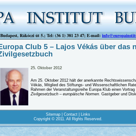
Budapest, Rákóczi út 5.; Tel: (36 1) 381 23 47; E-mail:
info@europainstit
Europa Club 5 – Lajos Vékás über das 
Zivilgesetzbuch
25. Oktober 2012
Am 25. Oktober 2012 hält der anerkannte Rechtswissenscha
Vékás, Mitglied des Stiftungs- und Wissenschaftlichen Rat
Rahmen der Veranstaltungsreihe Europa Klub einen Vortr
Zivilgesetzbuch – europäische Normen.
Gastgeber und Disku
Sitemap
|
Contact
|
Links
Copyright © 2011. All Rights Reserved.