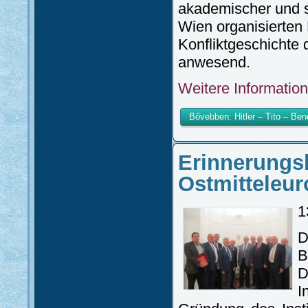
akademischer und s
Wien organisierten
Konfliktgeschichte 
anwesend.
Weitere Information
Bővebben: Hitler – Tito – Be
Erinnerungs
Ostmitteleur
1
D
B
D
I