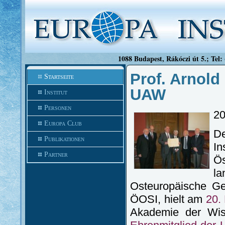
1088 Budapest, Rákóczi út 5.; Tel:
Prof. Arnold
Startseite
UAW
Institut
Personen
20
Europa Club
De
Publikationen
In
Partner
Ös
l
Osteuropäische Ge
ÖOSI, hielt am
20.
Akademie der Wis