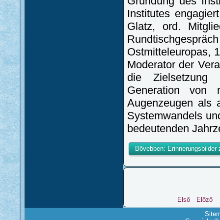
Gründung des Insti
Institutes engagier
Glatz, ord. Mitg
Rundtischgesp
Ostmitteleuropas,
Moderator der Veran
die Zielsetzung
Generation von mi
Augenzeugen als au
Systemwandels und 
bedeutenden Jahrz
Bővebben: Erinnerungsbilder
Első
Előző
Site