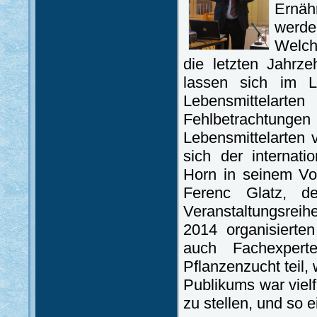
Ernä
werde
Welch
die letzten Jahrz
lassen sich im L
Lebensmittelart
Fehlbetrachtunge
Lebensmittelarten 
sich der internat
Horn in seinem Vo
Ferenc Glatz, d
Veranstaltungsrei
2014 organisiert
auch Fachexperte
Pflanzenzucht teil,
Publikums war vielf
zu stellen, und so 