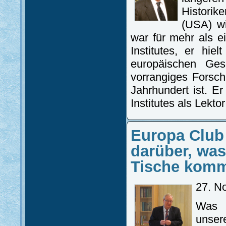
Historik
(USA) wi
war für mehr als e
Institutes, er hi
europäischen Ge
vorrangiges Forsc
Jahrhundert ist. Er
Institutes als Lekt
Europa Club
darüber, was
Tische kom
27. N
Was 
unser