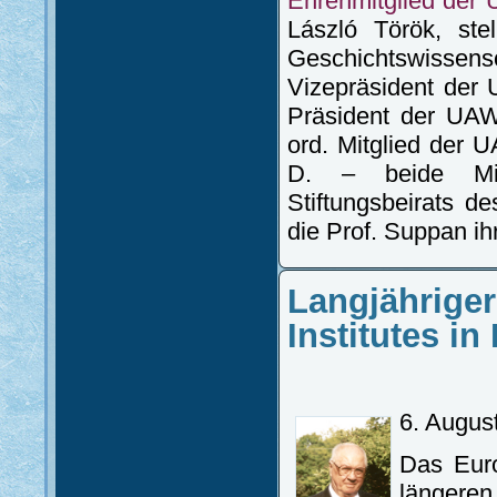
Ehrenmitglied der
László Török, ste
Geschichtswisse
Vizepräsident der 
Präsident der UAW
ord. Mitglied der 
D. – beide Mit
Stiftungsbeirats d
die Prof. Suppan ih
Langjähriger
Institutes i
6. Augus
Das Euro
längere