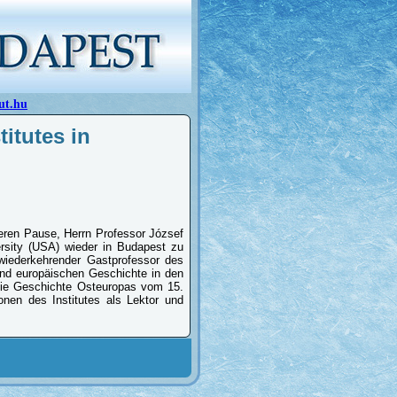
ut.hu
itutes in
geren Pause, Herrn Professor József
ersity (USA) wieder in Budapest zu
wiederkehrender Gastprofessor des
 und europäischen Geschichte in den
die Geschichte Osteuropas vom 15.
ionen des Institutes als Lektor und