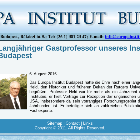
Budapest, Rákóczi út 5.; Tel: (36 1) 381 23 47; E-mail:
info@europainstit
Langjähriger Gastprofessor unseres Inst
Budapest
6. August 2016
Das Europa Institut Budapest hatte die Ehre nach einer län
Held, den Historiker und früheren Dekan der Rutgers Univ
begrüßen. Professor Held war für mehr als ein Jahrzehnt 
Institutes, er hielt Vorträge zur Rezeption der ungarischen
USA, insbesondere da sein vorrangiges Forschungsgebiet 
Jahrhundert ist. Er beteiligte sich an zahlreichen Publikat
Fachexperte.
Sitemap
|
Contact
|
Links
Copyright © 2011. All Rights Reserved.