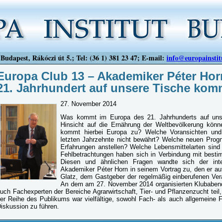
Budapest, Rákóczi út 5.; Tel: (36 1) 381 23 47; E-mail:
info@europainstit
Europa Club 13 – Akademiker Péter Hor
21. Jahrhundert auf unsere Tische kom
27. November 2014
Was kommt im Europa des 21. Jahrhunderts auf uns
Hinsicht auf die Ernährung der Weltbevölkerung kön
kommt hierbei Europa zu? Welche Voransichten und
letzten Jahrzehnte nicht bewährt? Welche neuen Progn
Erfahrungen anstellen? Welche Lebensmittelarten sin
Fehlbetrachtungen haben sich in Verbindung mit bestim
Diesen und ähnlichen Fragen wandte sich der inte
Akademiker Péter Horn in seinem Vortrag zu, den er a
Glatz, dem Gastgeber der regelmäßig einberufenen Vera
An dem am 27. November 2014 organisierten Klubab
uch Fachexperten der Bereiche Agrarwirtschaft, Tier- und Pflanzenzucht teil
er Reihe des Publikums war vielfältige, sowohl Fach- als auch allgemeine F
iskussion zu führen.