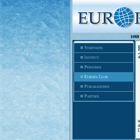
1088 
Startseite
Institut
Personen
Europa Club
Publikationen
Partner
a
d
D