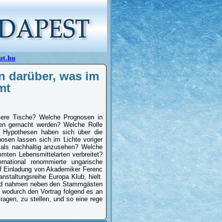
ut.hu
n darüber, was im
mt
ere Tische? Welche Prognosen in
nen gemacht werden? Welche Rolle
 Hypothesen haben sich über die
osen lassen sich im Lichte voriger
d als nachhaltig anzusehen? Welche
mten Lebensmittelarten verbreitet?
rnational renommierte ungarische
uf Einladung von Akademiker Ferenc
nstaltungsreihe Europa Klub, hielt.
end nahmen neben den Stammgästen
, wodurch den Vortrag folgend es an
ragen, zu stellen, und so eine rege