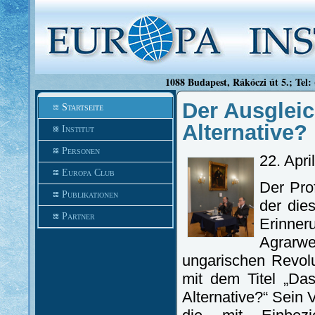
1088 Budapest, Rákóczi út 5.; Tel:
Der Ausgleic
Startseite
Alternative?
Institut
Personen
22. Apri
Europa Club
Der Prof
Publikationen
der dies
Partner
Erinne
Agrarw
ungarischen Revolu
mit dem Titel „Da
Alternative?“ Sein 