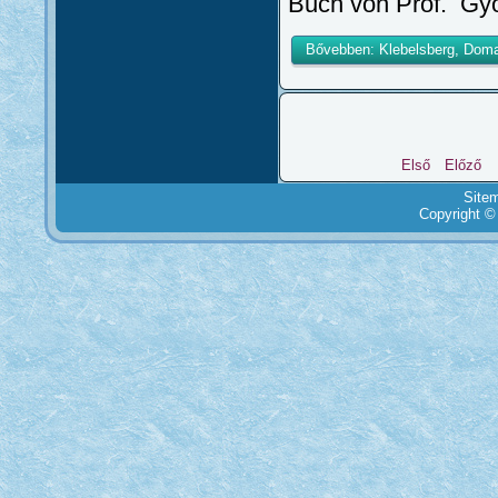
Buch von Prof. Györ
Bővebben: Klebelsberg, Doma
Első
Előző
Site
Copyright ©