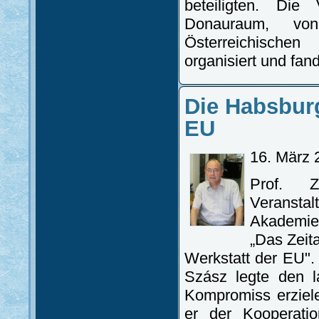
beteiligten. Die
Donauraum, vo
Österreichische
organisiert und fan
Die Habsburg
EU
16. März 
Prof. 
Veranstal
Akademie
„Das Zeit
Werkstatt der EU".
Szász legte den l
Kompromiss erziel
er der Kooperati