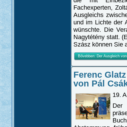
die mit Einbezi
Fachexperten, Zol
Ausgleichs zwisch
und im Lichte der
wünschte. Die Ver
Nagytétény statt. 
Szász können Sie 
Bővebben: Der Ausgleich von 
Ferenc Glatz
von Pál Csá
19. A
Der 
präs
Buch