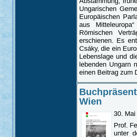
Abstammung, frühere
Ungarischen Gemei
Europäischen Parl
aus Mitteleuropa
Römischen Verträ
erschienen. Es en
Csáky, die ein Euro
Lebenslage und die
lebenden Ungarn n
einen Beitrag zum D
Buchpräsent
Wien
30. Mai
Prof. F
unter d