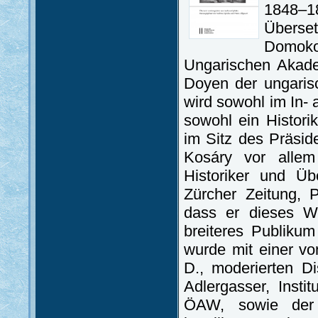
1848–
Überse
Domoko
Ungarischen Akade
Doyen der ungaris
wird sowohl im In- 
sowohl ein Histori
im Sitz des Präsi
Kosáry vor allem
Historiker und Ü
Zürcher Zeitung, 
dass er dieses W
breiteres Publiku
wurde mit einer vo
D., moderierten D
Adlergasser, Insti
ÖAW, sowie der 