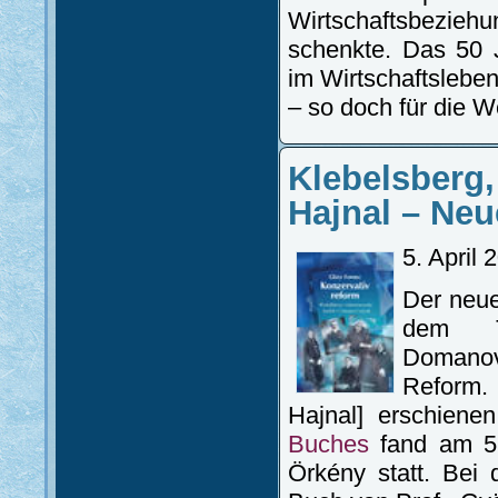
Wirtschaftsbezie
schenkte. Das 50 
im Wirtschaftsleben
– so doch für die W
Klebelsberg
Hajnal – Neu
5. April 
Der neue
dem Ti
Domanov
Reform.
Hajnal] erschiene
Buches
fand am 5.
Örkény statt. Bei