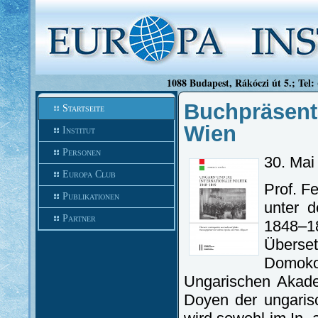
1088 Budapest, Rákóczi út 5.; Tel:
Buchpräsent
Startseite
Wien
Institut
Personen
30. Mai
Europa Club
Prof. F
Publikationen
unter d
Partner
1848–
Überse
Domoko
Ungarischen Akade
Doyen der ungaris