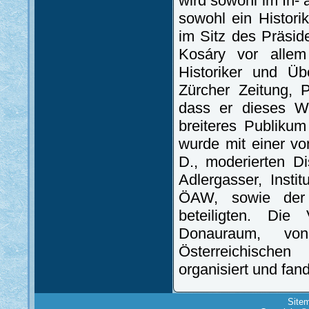
wird sowohl im In- 
sowohl ein Histori
im Sitz des Präsi
Kosáry vor allem
Historiker und Ü
Zürcher Zeitung, 
dass er dieses W
breiteres Publiku
wurde mit einer vo
D., moderierten D
Adlergasser, Insti
ÖAW, sowie der 
beteiligten. Die
Donauraum, vo
Österreichische
organisiert und fan
Site