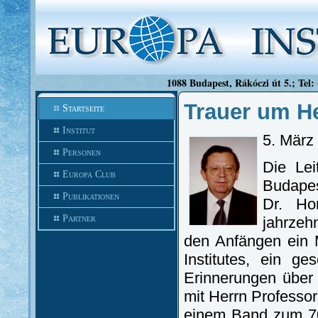
1088 Budapest, Rákóczi út 5.; Tel:
Trauer um He
Startseite
Institut
5. März
Personen
Die Lei
Europa Club
Budape
Publikationen
Dr. Hor
Partner
jahrzeh
den Anfängen ein M
Institutes, ein g
Erinnerungen über
mit Herrn Professor
einem Band zum 70