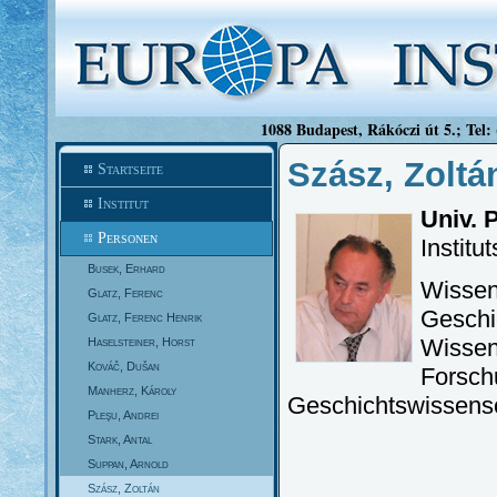
1088 Budapest, Rákóczi út 5.; Tel:
Szász, Zoltá
Startseite
Institut
Univ. 
Personen
Institu
Busek, Erhard
Wissens
Glatz, Ferenc
Geschi
Glatz, Ferenc Henrik
Wissen
Haselsteiner, Horst
Kováč, Dušan
Forschu
Manherz, Károly
Geschichtswissensc
Pleşu, Andrei
Stark, Antal
Suppan, Arnold
Szász, Zoltán