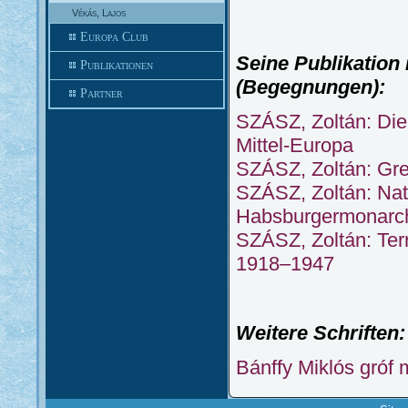
Vékás, Lajos
Europa Club
Seine Publikation 
Publikationen
(Begegnungen):
Partner
SZÁSZ, Zoltán: Die
Mittel-Europa
SZÁSZ, Zoltán: Gr
SZÁSZ, Zoltán: Nat
Habsburgermonarc
SZÁSZ, Zoltán: Ter
1918–1947
Weitere Schriften:
Bánffy Miklós gróf 