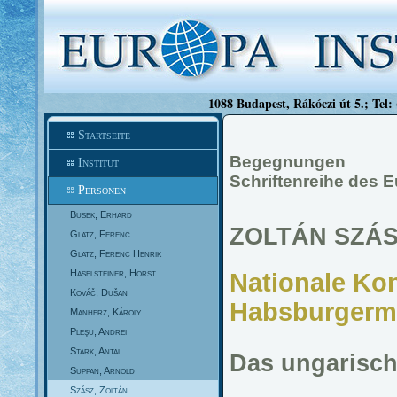
1088 Budapest, Rákóczi út 5.; Tel:
Startseite
Begegnungen
Institut
Schriftenreihe des E
Personen
Busek, Erhard
ZOLTÁN SZÁ
Glatz, Ferenc
Glatz, Ferenc Henrik
Haselsteiner, Horst
Nationale Kon
Kováč, Dušan
Habsburgerm
Manherz, Károly
Pleşu, Andrei
Stark, Antal
Das ungarisch
Suppan, Arnold
Szász, Zoltán