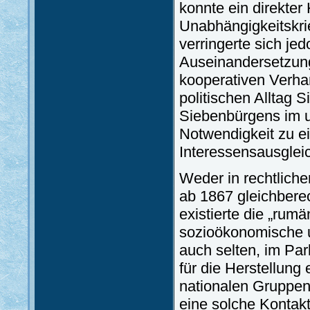
konnte ein direkte
Unabhängigkeitskri
verringerte sich je
Auseinandersetzung
kooperativen Verha
politischen Alltag
Siebenbürgens im u
Notwendigkeit zu e
Interessensausglei
Weder in rechtliche
ab 1867 gleichbere
existierte die „rumä
sozioökonomische u
auch selten, im Pa
für die Herstellung
nationalen Gruppen 
eine solche Kontak