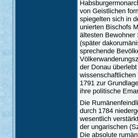
Habsburgermonarchi
von Geistlichen fo
spiegelten sich in
unierten Bischofs M
ältesten Bewohner 
(später dakorumänis
sprechende Bevölke
Völkerwanderungsze
der Donau überlebt 
wissenschaftlichen 
1791 zur Grundlage
ihre politische Ema
Die Rumänenfeindli
durch 1784 niederg
wesentlich verstär
der ungarischen (Sz
Die absolute rumän