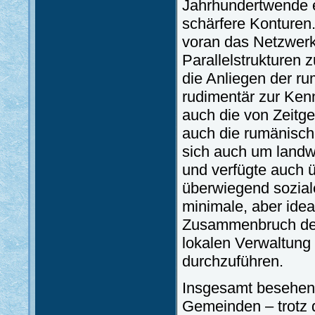
Jahrhundertwende 
schärfere Konturen.
voran das Netzwerk
Parallelstrukturen 
die Anliegen der r
rudimentär zur Ken
auch die von Zeitge
auch die rumänisc
sich auch um landwi
und verfügte auch ü
überwiegend sozial
minimale, aber idea
Zusammenbruch der
lokalen Verwaltung
durchzuführen.
Insgesamt besehen f
Gemeinden – trotz d