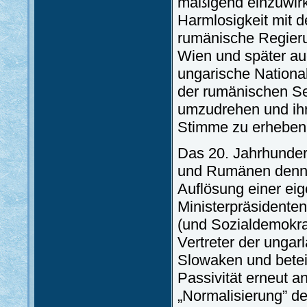
mäßigend einzuwirke
Harmlosigkeit mit 
rumänische Regieru
Wien und später au
ungarische Nationali
der rumänischen Se
umzudrehen und ihr
Stimme zu erheben
Das 20. Jahrhunder
und Rumänen dennoc
Auflösung einer ei
Ministerpräsidenten
(und Sozialdemokrat
Vertreter der unga
Slowaken und betei
Passivität erneut a
„Normalisierung” d