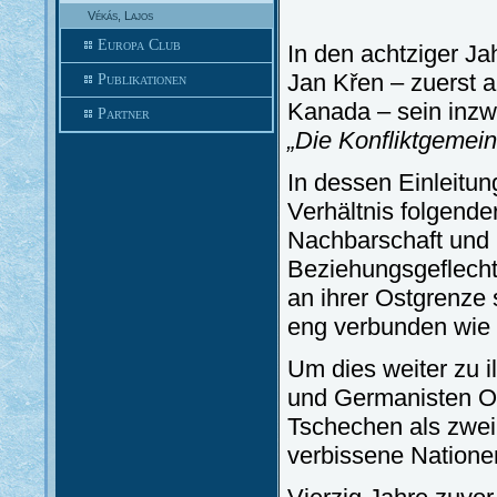
Vékás, Lajos
Europa Club
In den achtziger Ja
Jan Křen – zuerst a
Publikationen
Kanada – sein inzw
Partner
„Die Konfliktgemei
In dessen Einleitun
Verhältnis folgend
Nachbarschaft und 
Beziehungsgeflecht
an ihrer Ostgrenze 
eng verbunden wie 
Um dies weiter zu il
und Germanisten Ot
Tschechen als zwei
verbissene Natione