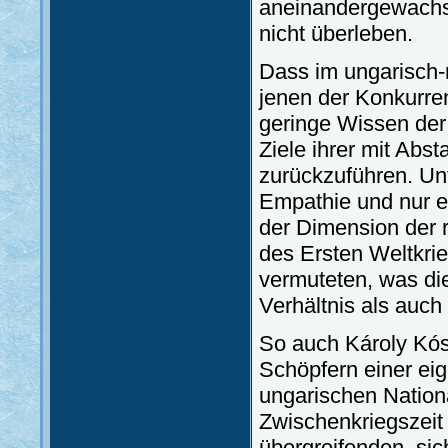
aneinandergewachs
nicht überleben.
Dass im ungarisch-
jenen der Konkurren
geringe Wissen der
Ziele ihrer mit Abs
zurückzuführen. Unt
Empathie und nur e
der Dimension der
des Ersten Weltkri
vermuteten, was di
Verhältnis als auch
So auch Károly Kós,
Schöpfern einer ei
ungarischen Nationa
Zwischenkriegszeit 
übergreifenden, sic