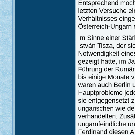
Entsprechend möchte
letzten Versuche e
Verhältnisses eing
Österreich-Ungarn 
Im Sinne einer Stä
István Tisza, der s
Notwendigkeit eine
gezeigt hatte, im J
Führung der Rumäne
bis einige Monate 
waren auch Berlin 
Hauptprobleme jedoc
sie entgegensetzt 
ungarischen wie de
verhandelten. Zusä
ungarnfeindliche u
Ferdinand diesen A