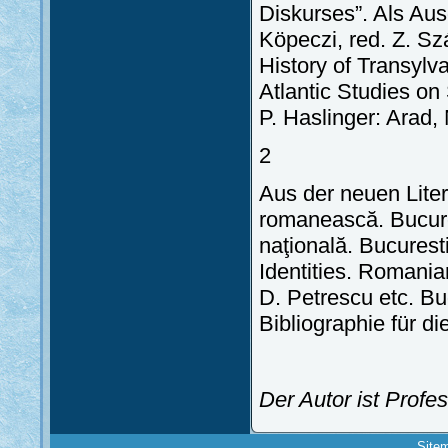
Diskurses”. Als Aus
Köpeczi, red. Z. S
History of Transylv
Atlantic Studies on
P. Haslinger: Ara
2
Aus der neuen Litera
romanească. Bucure
naţională. Bucurest
Identities. Romani
D. Petrescu etc. Bu
Bibliographie für d
Der Autor ist Profe
Site