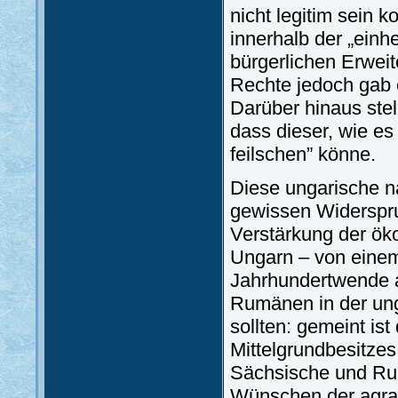
nicht legitim sein k
innerhalb der „einh
bürgerlichen Erweit
Rechte jedoch gab e
Darüber hinaus stel
dass dieser, wie es
feilschen” könne.
Diese ungarische na
gewissen Widerspr
Verstärkung der ö
Ungarn – von einem
Jahrhundertwende a
Rumänen in der unga
sollten: gemeint is
Mittelgrundbesitzes
Sächsische und Rum
Wünschen der agrari