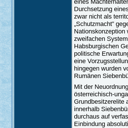
eines Machterhalten
Durchsetzung eines
zwar nicht als terri
„Schutzmacht” gege
Nationskonzeption 
zweifachen System 
Habsburgischen Ge
politische Erwartun
eine Vorzugsstellu
hingegen wurden vor
Rumänen Siebenbür
Mit der Neuordnun
österreichisch-unga
Grundbesitzerelite 
innerhalb Siebenbü
durchaus auf verf
Einbindung absolut