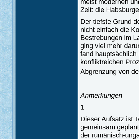
meist modernen und 
Zeit: die Habsburg
Der tiefste Grund 
nicht einfach die Ko
Bestrebungen im Lau
ging viel mehr dar
fand hauptsächlich 
konfliktreichen Pro
Abgrenzung von den
Anmerkungen
1
Dieser Aufsatz ist T
gemeinsam geplante
der rumänisch-unga