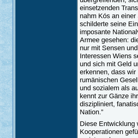
einsetzenden Tran
nahm Kós an einer
schilderte seine Ei
imposante National
Armee gesehen: die
nur mit Sensen und
Interessen Wiens sei
und sich mit Geld un
erkennen, dass wir 
rumänischen Gesell
und sozialem als au
kennt zur Gänze ihr
diszipliniert, fanat
Nation.”
Diese Entwicklung 
Kooperationen gefü