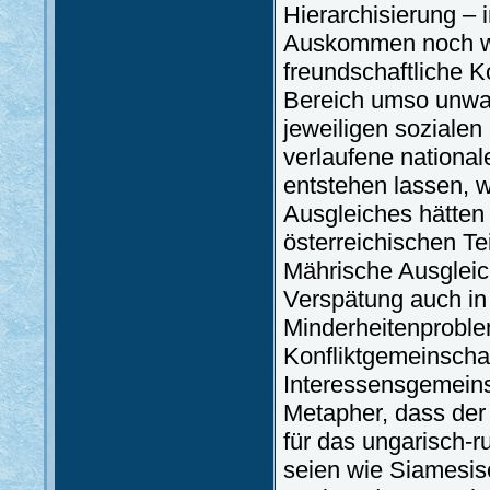
Hierarchisierung – i
Auskommen noch w
freundschaftliche 
Bereich umso unwahr
jeweiligen sozialen
verlaufene national
entstehen lassen, w
Ausgleiches hätten 
österreichischen Te
Mährische Ausglei
Verspätung auch in
Minderheitenproblem
Konfliktgemeinschaft
Interessensgemeins
Metapher, dass der 
für das ungarisch-
seien wie Siamesis