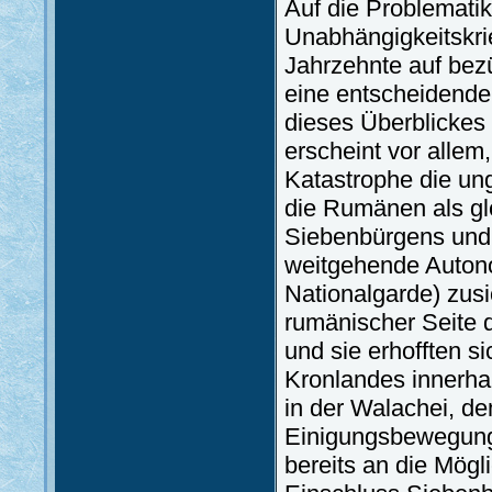
Auf die Problemati
Unabhängigkeitskri
Jahrzehnte auf bez
eine entscheidende
dieses Überblickes
erscheint vor alle
Katastrophe die ung
die Rumänen als gl
Siebenbürgens und 
weitgehende Autono
Nationalgarde) zusi
rumänischer Seite d
und sie erhofften s
Kronlandes innerhal
in der Walachei, d
Einigungsbewegung,
bereits an die Mögl