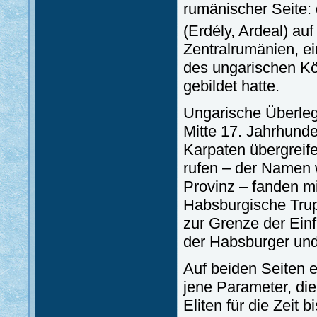
rumänischer Seite:
(Erdély, Ardeal) auf
Zentralrumänien, ei
des ungarischen Kö
gebildet hatte.
Ungarische Überleg
Mitte 17. Jahrhunde
Karpaten übergreife
rufen – der Namen 
Provinz – fanden m
Habsburgische Trup
zur Grenze der Ein
der Habsburger un
Auf beiden Seiten e
jene Parameter, die
Eliten für die Zeit