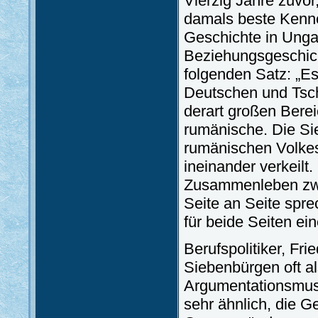
Vierzig Jahre zuvor
damals beste Kenn
Geschichte in Unga
Beziehungsgeschich
folgenden Satz: „Es
Deutschen und Tsc
derart großen Bere
rumänische. Die Si
rumänischen Volkes
ineinander verkeilt
Zusammenleben zwe
Seite an Seite spr
für beide Seiten ein
Berufspolitiker, Fri
Siebenbürgen oft a
Argumentationsmust
sehr ähnlich, die 