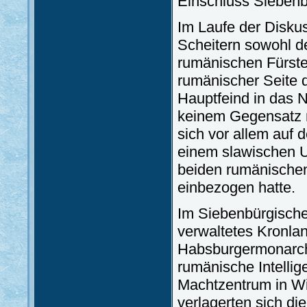
Einschluss Sieben
Im Laufe der Disku
Scheitern sowohl de
rumänischen Fürste
rumänischer Seite
Hauptfeind in das 
keinem Gegensatz m
sich vor allem auf 
einem slawischen U
beiden rumänischen
einbezogen hatte.
Im Siebenbürgische
verwaltetes Kronl
Habsburgermonarchie
rumänische Intellig
Machtzentrum in Wi
verlagerten sich d