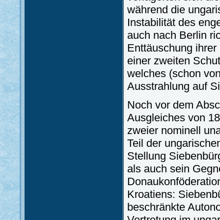
während die ungari
Instabilität des e
auch nach Berlin r
Enttäuschung ihrer
einer zweiten Schu
welches (schon von
Ausstrahlung auf S
Noch vor dem Absch
Ausgleiches von 18
zweier nominell un
Teil der ungarische
Stellung Siebenbür
als auch sein Gegn
Donaukonföderation
Kroatiens: Siebenbü
beschränkte Autono
Vertretung im unga