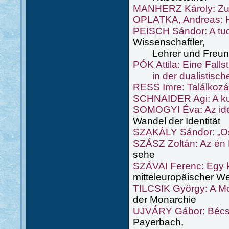
MANHERZ Károly: Zum
OPLATKA, Andreas: He
PEISCH Sándor: A tudós
Wissenschaftler,
Lehrer und Freun
PÓK Attila: Eine Falls
in der dualistisch
RESS Imre: Találkoz
SCHNAIDER Agi: A ku
SOMOGYI Éva: Az iden
Wandel der Identität
SZAKÁLY Sándor: „O
SZÁSZ Zoltán: Az én
sehe
SZÁVAI Ferenc: Egy k
mitteleuropäischer We
TILCSIK György: A Mon
der Monarchie
UJVÁRY Gábor: Bécs,
Payerbach,