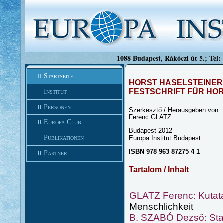
1088 Budapest, Rákóczi út 5.; Tel:
Startseite
HORST HASELSTEINER
FESTSCHRIFT FÜR HO
Institut
Personen
Szerkesztő / Herausgeben von
Ferenc GLATZ
Europa Club
Budapest 2012
Publikationen
Europa Institut Budapest
ISBN 978 963 87275 4 1
Partner
Tartalom / Inhalt
GLATZ Ferenc: Kutatá
Menschlichkeit
B. SZABÓ Dezső: Stat