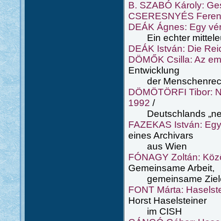
B. SZABÓ Károly: Ges
CSERESNYÉS Ferenc:
DEÁK Ágnes: Egy vér
Ein echter mitteleu
DEÁK István: Die Re
DÖMŐK Csilla: Az emb
Entwicklung
der Menschenrechte
DÖMÖTÖRFI Tibor: Ném
1992
/
Deutschlands „neus
FAZEKAS István: Egy 
eines Archivars
aus Wien
FÓNAGY Zoltán: Közö
Gemeinsame Arbeit,
gemeinsame Ziele un
FONT Márta: Haselste
Horst Haselsteiner
im CISH