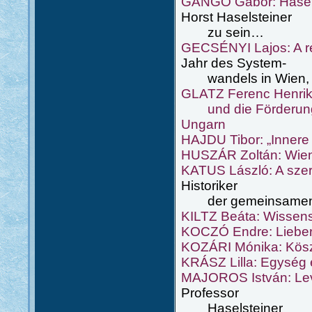
GÁNGÓ Gábor: Hasels
Horst Haselsteiner
zu sein…
GECSÉNYI Lajos: A r
Jahr des System-
wandels in Wien,
GLATZ Ferenc Henrik:
und die Förderung
Ungarn
HAJDU Tibor: „Innere 
HUSZÁR Zoltán: Wien
KATUS László: A szer
Historiker
der gemeinsamen se
KILTZ Beáta: Wissensc
KOCZÓ Endre: Lieber
KOZÁRI Mónika: Kös
KRÁSZ Lilla: Egység
MAJOROS István: Levé
Professor
Haselsteiner