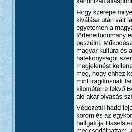
kanonizált álláspont
Hogy szerepe milyen
kiválása után vált l
egyetemen a magya
történettudomány e
beszélni. Működés
magyar kultúra és a
hatékonyságot szer
megjelenést kellene
meg, hogy ehhez kép
mint tragikusnak ta
kilométerre fekvő 
aki akár olvasás szi
Végezetül hadd fe
korom és az egykori
hallgatója Haselste
megcsodálhattam. A