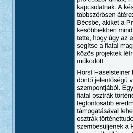
kapcsolatnak. A ké
többszörösen átére
Bécsbe, akiket a Pr
későbbiekben mind
tette, hogy úgy az
segítse a fiatal ma
közös projektek lét
működött.
Horst Haselsteiner
döntő jelentőségű 
szempontjából. Egyr
fiatal osztrák tört
legfontosabb eredmé
támogatásával lehe
osztrák történettu
szembesüljenek a H