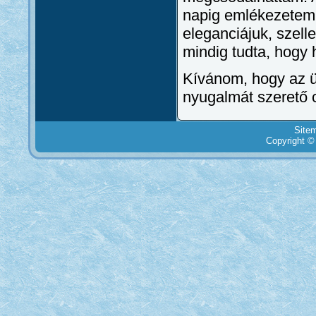
napig emlékezetem
eleganciájuk, szell
mindig tudta, hogy 
Kívánom, hogy az 
nyugalmát szerető 
Site
Copyright ©