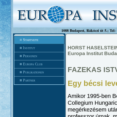
1088 Budapest, Rákóczi út 5.; Tel:
Startseite
HORST HASELSTEI
Institut
Europa Institut Buda
Personen
Europa Club
FAZEKAS IST
Publikationen
Partner
Egy bécsi lev
Amikor 1995-ben Bé
Collegium Hungaric
megérkezésem után 
professzor úrnak, m