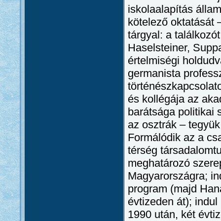
iskolaalapítás álla
kötelező oktatását 
tárgyal: a találkozó
Haselsteiner, Suppa
értelmiségi holdudv
germanista profess
történészkapcsolato
és kollégája az aka
barátsága politikai
az osztrák – tegyük
Formálódik az a cs
térség társadalomtu
meghatározó szerepe
Magyarországra; ind
program (majd Haná
évtizeden át); indu
1990 után, két évti