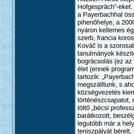
Hofgespräch”-eket.
a Payerbachhal öss
pihenőhelye, a 200
nyáron kellemes égh
szerb, francia koro
Kováč is a szorosab
tanulmányok készíté
bográcsolás (ez az 
élet (ennek progra
tartozik: „Payerbach
megszálltunk, s aho
községvezetés kieme
történészcsapatot, m
töltő „bécsi profess
barátkozott, beszél
legutóbb már a hel
teniszpályát bérelt,