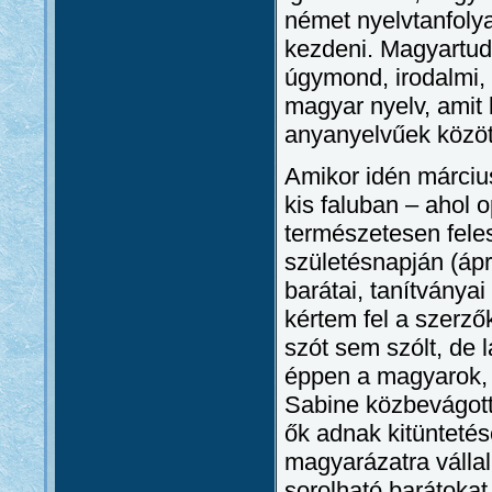
német nyelvtanfolya
kezdeni. Magyartud
úgymond, irodalmi,
magyar nyelv, amit 
anyanyelvűek között
Amikor idén márciu
kis faluban – ahol 
természetesen feles
születésnapján (ápr
barátai, tanítványa
kértem fel a szerző
szót sem szólt, de l
éppen a magyarok, 
Sabine közbevágott
ők adnak kitünteté
magyarázatra válla
sorolható barátokat,