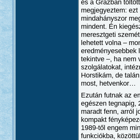
és a Grazban töltöt
megjegyeztem: ezt i
mindahányszor megj
mindent. Én kiegész
meresztgeti szemét,
lehetett volna – mo
eredményesebbek le
tekintve –, ha nem
szolgálatokat, inté
Horstikám, de talá
most, hetvenkor…
Ezután futnak az e
egészen tegnapig, 
maradt fenn, arról 
kompakt fényképez
1989-től engem min
funkciókba, között