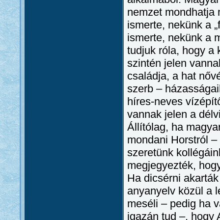
nemzet mondhatja m
ismerte, nekünk a „
ismerte, nekünk a m
tudjuk róla, hogy a
szintén jelen vanna
családja, a hat nőv
szerb – házasságai
híres-neves vízépí
vannak jelen a délvi
Állítólag, ha magya
mondani Horstról – 
szeretünk kollégáin
megjegyezték, hogy
Ha dicsérni akarták
anyanyelv közül a 
meséli – pedig ha v
igazán tud –, hogy 