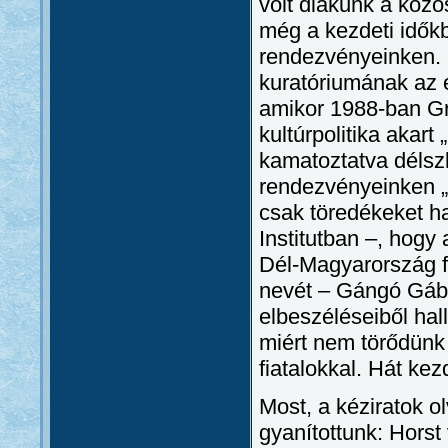
volt diákunk a köz
még a kezdeti időkb
rendezvényeinken. H
kuratóriumának az e
amikor 1988-ban Gr
kultúrpolitika akart 
kamatoztatva délszl
rendezvényeinken „h
csak töredékeket ha
Institutban –, hogy 
Dél-Magyarország f
nevét – Gángó Gábor
elbeszéléseiből ha
miért nem törődünk
fiatalokkal. Hát kezd
Most, a kéziratok o
gyanítottunk: Horst