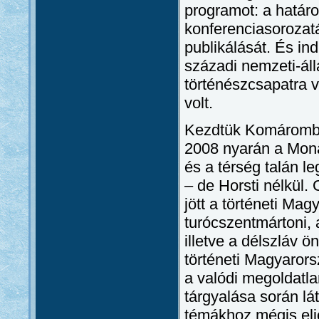
programot: a határo
konferenciasorozatá
publikálását. És in
századi nemzeti-áll
történészcsapatra v
volt.
Kezdtük Komáromban
2008 nyarán a Mona
és a térség talán l
– de Horsti nélkül.
jött a történeti Ma
turócszentmártoni, 
illetve a délszláv ö
történeti Magyarors
a valódi megoldatl
tárgyalása során l
témákhoz mégis eljö