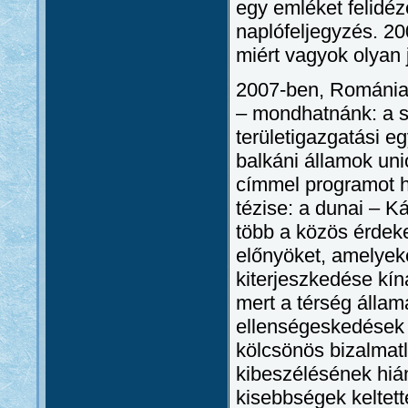
egy emléket felidéz
naplófeljegyzés. 2
miért vagyok olyan 
2007-ben, Románia 
– mondhatnánk: a s
területigazgatási e
balkáni államok un
címmel programot hi
tézise: a dunai – 
több a közös érdeke
előnyöket, amelyek
kiterjeszkedése kín
mert a térség állam
ellenségeskedések 
kölcsönös bizalmat
kibeszélésének hiá
kisebbségek keltett