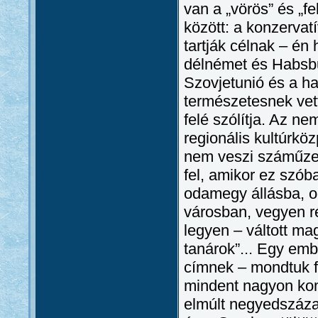
van a „vörös” és „fe
között: a konzervatí
tartják célnak – én 
délnémet és Habsbu
Szovjetunió és a ha
természetesnek vet
felé szólítja. Az n
regionális kultúrköz
nem veszi száműzet
fel, amikor ez szóba
odamegy állásba, od
városban, vegyen ré
legyen – váltott ma
tanárok”... Egy emb
címnek – mondtuk f
mindent nagyon kom
elmúlt negyedszázad