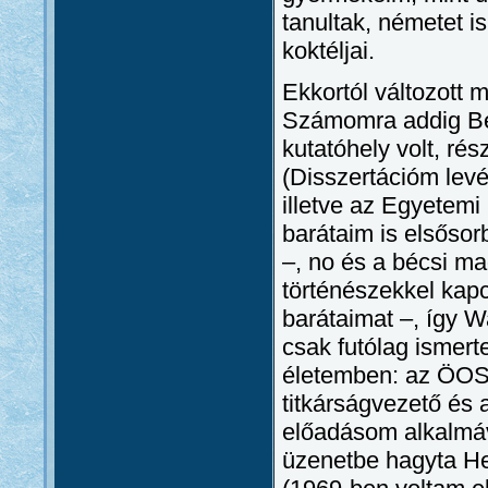
tanultak, németet i
koktéljai.
Ekkortól változott
Számomra addig Bécs
kutatóhely volt, rés
(Disszertációm levé
illetve az Egyetemi
barátaim is elsősor
–, no és a bécsi m
történészekkel kapc
barátaimat –, így W
csak futólag ismert
életemben: az ÖOSI
titkárságvezető és 
előadásom alkalmáv
üzenetbe hagyta He