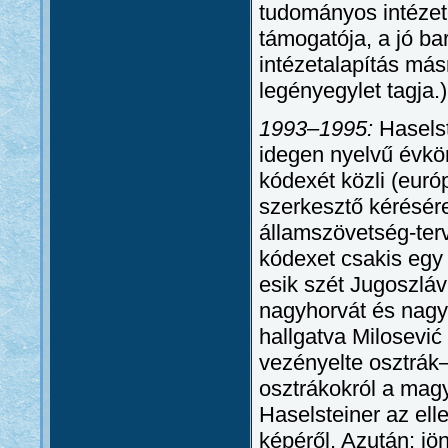
tudományos intézete
támogatója, a jó bar
intézetalapítás más
legényegylet tagja.)
1993–1995:
Haselst
idegen nyelvű évkö
kódexét közli (európ
szerkesztő kérésére
államszövetség-terv
kódexet csakis egy
esik szét Jugoszláv
nagyhorvát és nagys
hallgatva Milosević
vezényelte osztrák
osztrákokról a magy
Haselsteiner az ell
képéről. Azután: jö