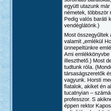
együtt utazunk már 
németek, többször r
Pedig valós baráti 
vendéglátónk.)
Most összegyűltek a 
valamit „emlékül H
ünnepeltünkre emlék
Ami emlékkönyvbe –
illeszthető.) Most 
tudtunk róla. (Mond
társaságszeretők é
vagyunk. Horsti meg
fiatalok, akiket én 
tucatnyian – számár
professzor. S akikne
éppen rektor Kaposv