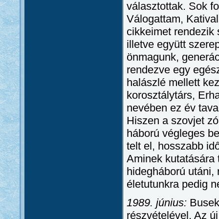
választottak. Sok fo
Válogattam, Katival
cikkeimet rendezik 
illetve együtt szer
önmagunk, generáció
rendezve egy egész 
halászlé mellett ke
korosztálytárs, Erh
nevében ez év tava
Hiszen a szovjet zó
háború végleges bef
telt el, hosszabb id
Aminek kutatására 
hidegháború utáni, 
életutunkra pedig n
1989. június:
Busek–
részvételével. Az új