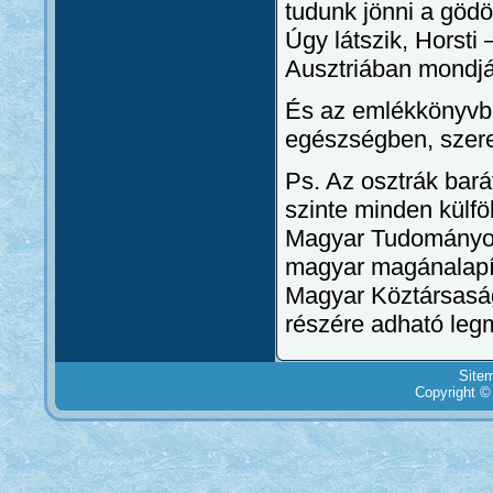
tudunk jönni a gödö
Úgy látszik, Horsti 
Ausztriában mondjá
És az emlékkönyvbe
egészségben, szere
Ps. Az osztrák bará
szinte minden külfö
Magyar Tudományos 
magyar magánalapít
Magyar Köztársaság
részére adható leg
Site
Copyright ©