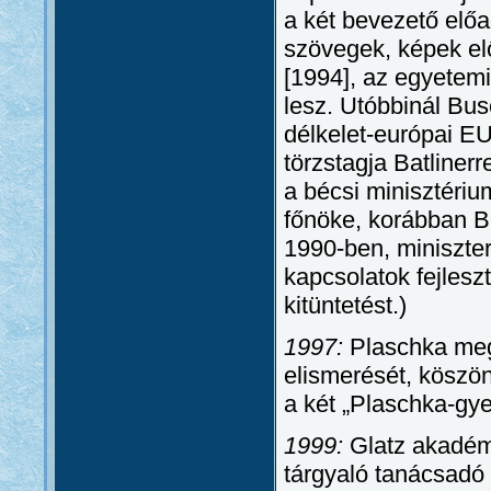
a két bevezető előa
szövegek, képek el
[1994], az egyetem
lesz. Utóbbinál Bu
délkelet-európai EU
törzstagja Batlinerr
a bécsi minisztériu
főnöke, korábban B
1990-ben, miniszte
kapcsolatok fejlesz
kitüntetést.)
1997:
Plaschka me
elismerését, köszön
a két „Plaschka-gye
1999:
Glatz akadémi
tárgyaló tanácsadó t