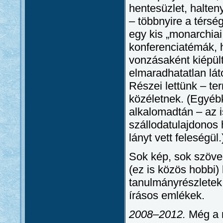
hentesüzlet, halten
– többnyire a térs
egy kis „monarchiai
konferenciatémák, 
vonzásaként kiépül
elmaradhatatlan lát
Részei lettünk – ter
közéletnek. (Egyéb
alkalomadtán – az i
szállodatulajdonos 
lányt vett feleségül.
Sok kép, sok szöve
(ez is közös hobbi
tanulmányrészletek
írásos emlékek.
2008–2012.
Még a m