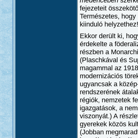
medencében
szerke
fejezeteit összeköt
Természetes, hogy 
kiinduló helyzethez
Ekkor derült ki, ho
érdekelte a föderal
részben a Monarchi
(Plaschkával és Su
magammal az 1918. é
modernizációs töre
ugyancsak a közép-k
rendszerének átalak
régiók, nemzetek fe
igazgatások, a nem
viszonyát.) A részl
gyerekek közös kul
(Jobban megmaradta