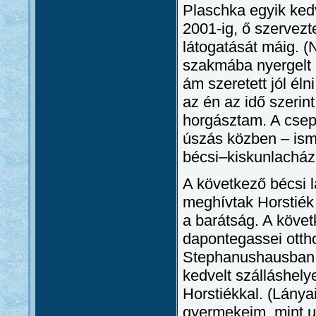
Plaschka egyik kedv
2001-ig, ő szervezt
látogatását máig. (
szakmába nyergelt 
ám szeretett jól él
az én az idő szerin
horgásztam. A csep
úszás közben – ism
bécsi–kiskunlacházi
A következő bécsi 
meghívtak Horstiék 
a barátság. A köve
dapontegassei otth
Stephanushausban. 
kedvelt szálláshely
Horstiékkal. (Lánya
gyermekeim, mint u