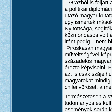
– Grazból is feljár
a politikai diplom
utazó magyar kutató
úgy ismerték mások 
Nyitottsága, segítő
közmondásos volt a
iránt pedig – nem bi
„Piroskásan magya
műveltségével káprá
századelős magyar 
érezte képviselni. 
azt is csak szájelhú
magyarokat mindig 
chilei vöröset, a mer
Természetesen a sz
tudományos és kultú
események során ke