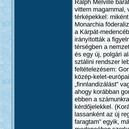
Ralph Melville bar
vittem magammal, v
térképekkel: miként
Monarchia föderaliz
a Kárpát-medencébe
irányították a figye
térségben a nemzet
és egy új, polgári 
sztálini rendszer l
feltételezésem: Go
közép-kelet-európa
„finnlandizálást” va
ahogy korábban gon
ebben a számunkra l
kérdőjelekkel. (Kor
lassanként az új re
faragtam” egyik, 