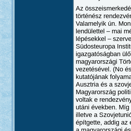
Az összeismerkedé
történész rendezvé
Valamelyik ún. Mon
lendülettel – mai 
lépésekkel – szerve
Südosteuropa Institu
igazgatóságban ülő 
magyarországi Tört
vezetésével. (No é
kutatójának folyama
Ausztria és a szovj
Magyarország politi
voltak e rendezvénye
utáni években. Míg
illetve a Szovjetu
építgette, addig az
a magyarországi és