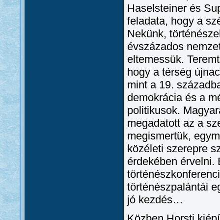
Haselsteiner és Su
feladata, hogy a sz
Nekünk, történésze
évszázados nemzeti
eltemessük. Teremt
hogy a térség újnac
mint a 19. századb
demokrácia és a mé
politikusok. Magya
megadatott az a s
megismertük, egymá
közéleti szerepre s
érdekében érvelni.
történészkonferenciá
történészpalántái 
jó kezdés…
Közben Horsti kiép