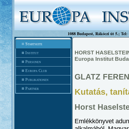
1088 Budapest, Rákóczi út 5.; Tel:
Startseite
HORST HASELSTEI
Institut
Europa Institut Buda
Personen
Europa Club
GLATZ FERE
Publikationen
Partner
Kutatás, taní
Horst Haselste
Emlékkönyvet adunk
alkalmából. Magyar b