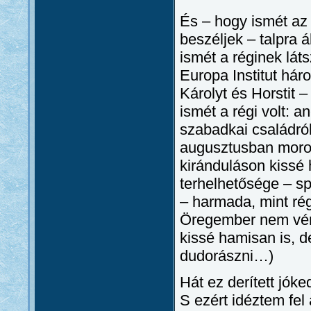
És – hogy ismét az 
beszéljek – talpra 
ismét a réginek lát
Europa Institut há
Károlyt és Horstit –
ismét a régi volt: 
szabadkai családról
augusztusban morogt
kiránduláson kissé
terhelhetősége – sp
– harmada, mint ré
Öregember nem vén
kissé hamisan is, d
dudorászni…)
Hát ez derített jóke
S ezért idéztem fel