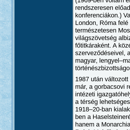
(1969-ben voltam e
rendszeresen előadó
konferenciákon.) V
London, Róma felé 
természetesen Mosz
világszövetség albi
főtitkáraként. A kö
szerveződéseivel, a
magyar, lengyel–ma
történészbizottság
1987 után változott
már, a gorbacsovi r
intézeti igazgatóhel
a térség lehetséges 
1918–20-ban kialaku
ben a Haselsteiner
hanem a Monarchia 