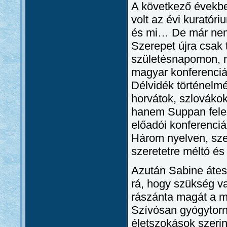
A következő években
volt az évi kuratór
és mi… De már nem v
Szerepet újra csak 
születésnapomon, n
magyar konferenciár
Délvidék történelmé
horvátok, szlováko
hanem Suppan feles
előadói konferenciá
Három nyelven, sze
szeretetre méltó és 
Azután Sabine átese
rá, hogy szükség va
rászánta magát a m
Szívósan gyógytorn
életszokások szerin