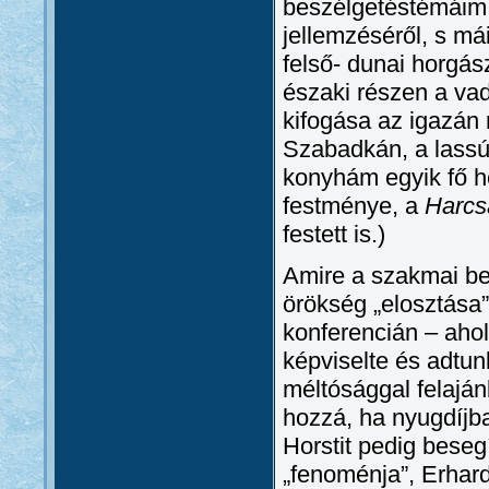
beszélgetéstémáim 
jellemzéséről, s m
felső- dunai horgá
északi részen a vad
kifogása az igazán 
Szabadkán, a lassú 
konyhám egyik fő h
festménye, a
Harcs
festett is.)
Amire a szakmai be
örökség „elosztása
konferencián – ahol
képviselte és adtunk
méltósággal felaján
hozzá, ha nyugdíjb
Horstit pedig beseg
„fenoménja”, Erhard