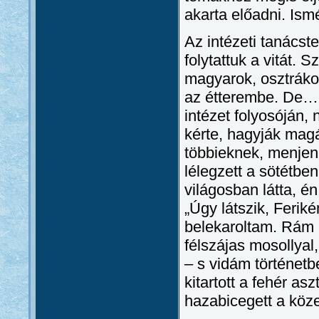
akarta előadni. Ism
Az intézeti tanácste
folytattuk a vitát.
magyarok, osztrákok
az étterembe. De… 
intézet folyosóján,
kérte, hagyják mag
többieknek, menjene
lélegzett a sötétbe
világosban látta, é
„Úgy látszik, Feri
belekaroltam. Rám n
félszájas mosollyal
– s vidám történetb
kitartott a fehér a
hazabicegett a köze