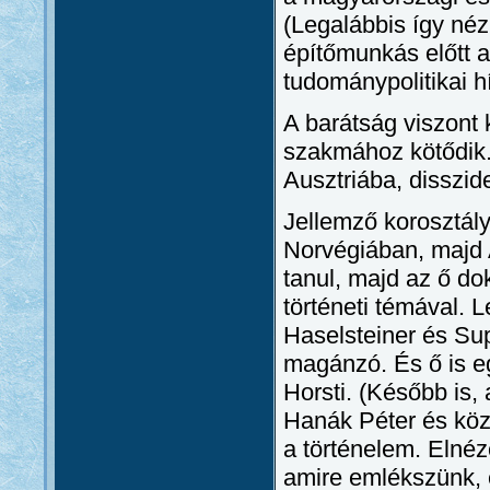
(Legalábbis így néz 
építőmunkás előtt a
tudománypolitikai h
A barátság viszont
szakmához kötődik.
Ausztriába, disszi
Jellemző korosztály
Norvégiában, majd A
tanul, majd az ő d
történeti témával. 
Haselsteiner és Sup
magánzó. És ő is eg
Horsti. (Később is,
Hanák Péter és közö
a történelem. Elnéz
amire emlékszünk,