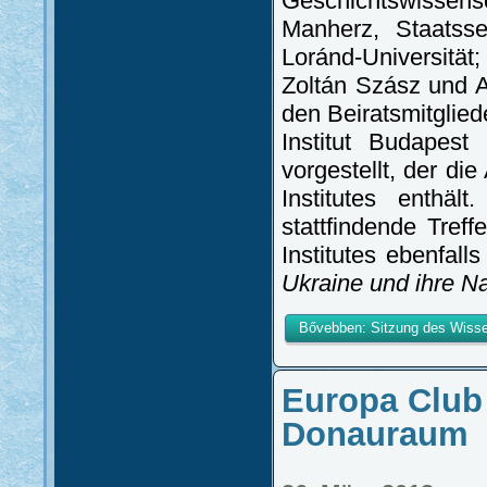
Geschichtswissens
Manherz, Staatsse
Loránd-Universität;
Zoltán Szász und 
den Beiratsmitglie
Institut Budapest
vorgestellt, der d
Institutes enthäl
stattfindende Tref
Institutes ebenfal
Ukraine und ihre N
Bővebben: Sitzung des Wisse
Europa Club
Donauraum