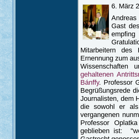
6. März 
Andreas 
Gast des
empfin
Gratula
Mitarbeitern des 
Ernennung zum aus
Wissenschaften 
gehaltenen Antritt
Bánffy
. Professor 
Begrüßungsrede di
Journalisten, dem 
die sowohl er als
vergangenen nunme
Professor Oplatka
geblieben ist: "w
Gastrecht genossen