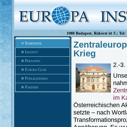
1088 Budapest, Rákóczi út 5.; Tel:
Zentraleuro
Startseite
Krieg
Institut
Personen
2.-3.
Europa Club
Unse
Publikationen
nahm
Partner
Zent
im K
Österreichischen A
setzte – nach Wortl
Transformationspr