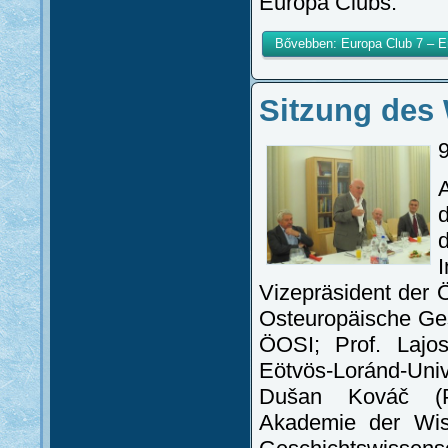
Europa Clubs.
Bővebben: Europa Club 7 – E
Sitzung des 
I
Vizepräsident der Ö
Osteuropäische Ges
ÖOSI; Prof. Lajo
Eötvös-Loránd-Univ
Dušan Kováč (Pr
Akademie der Wiss