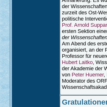
Annäherung. Es wu
der Wissenschaften
zurzeit des Ost-Wes
politische Intervent
Prof. Arnold Suppa
ersten Sektion eine
der Wissenschaften
Am Abend des erst
organisiert, an der
Professor für neuer
Hubert Laitko
, Wis
der Akademie der W
von
Peter Huemer
,
Moderator des ORF,
Wissenschaftsakade
Gratulatione