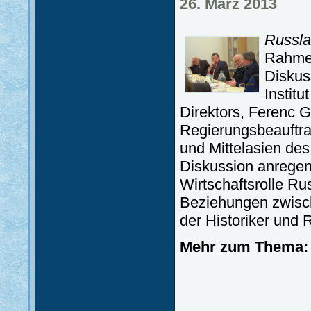
26. März 2013
Russla
Rahme
Diskus
Instit
Direktors, Ferenc G
Regierungsbeauftra
und Mittelasien de
Diskussion anregen
Wirtschaftsrolle R
Beziehungen zwisc
der Historiker und 
Mehr zum Thema