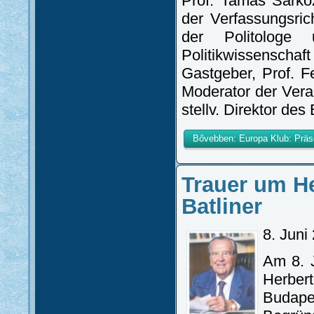
Prof. Tamás Sárkö
der Verfassungsric
der Politologe 
Politikwissensc
Gastgeber, Prof. F
Moderator der Vera
stellv. Direktor des 
Bővebben: Europa Klub: Präs
Trauer um He
Batliner
8. Juni
Am 8. J
Herber
Budapes