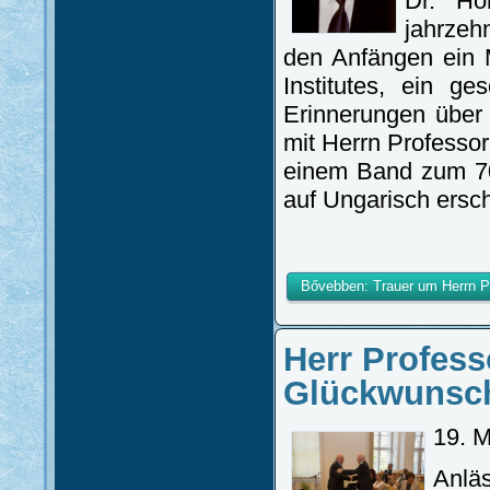
Dr. Hor
jahrzeh
den Anfängen ein M
Institutes, ein g
Erinnerungen über
mit Herrn Professor
einem Band zum 70
auf Ungarisch ersc
Bővebben: Trauer um Herrn Pr
Herr Profess
Glückwunsch
19. 
Anläs