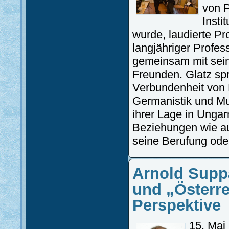
von P
Insti
wurde, laudierte Pro
langjähriger Profess
gemeinsam mit sein
Freunden. Glatz sp
Verbundenheit von 
Germanistik und M
ihrer Lage in Unga
Beziehungen wie au
seine Berufung oder
Arnold Supp
und „Österre
Perspektive
15. Mai