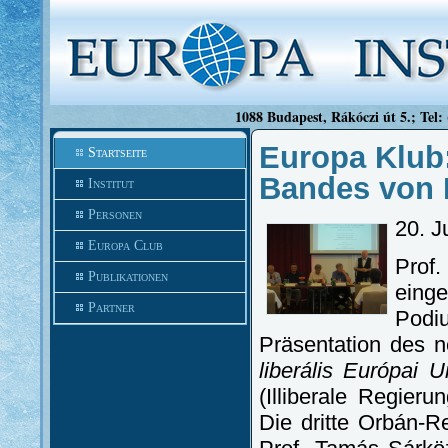
1088 Budapest, Rákóczi út 5.; Tel:
Europa Klub:
Startseite
Bandes von 
Institut
Personen
20. J
Europa Club
Prof
Publikationen
eing
Partner
Pod
Präsentation des n
liberális Európai
(Illiberale Regier
Die dritte Orbán-