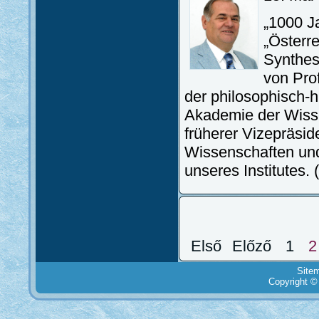
„1000 J
„Österr
Synthese
von Prof
der philosophisch-h
Akademie der Wisse
früherer Vizepräsi
Wissenschaften und
unseres Institutes.
Első
Előző
1
2
Site
Copyright ©