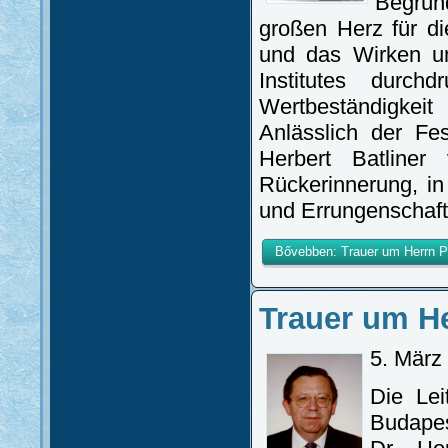
Begrü
großen Herz für d
und das Wirken un
Institutes durc
Wertbeständigkei
Anlässlich der Fe
Herbert Batliner
Rückerinnerung, i
und Errungenschaft
Bővebben: Trauer um Herrn Pro
Trauer um He
5. März
Die Lei
Budape