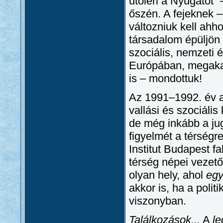
utoléri a Nyugatot
őszén. A fejeknek 
változniuk kell ahh
társadalom épüljön
szociális, nemzeti 
Európában, megaka
is – mondottuk!
Az 1991–1992. év a
vallási és szociális
de még inkább a jug
figyelmét a térségr
Institut Budapest f
térség népei vezető
olyan hely, ahol
egy
akkor is, ha a poli
viszonyban.
Találkozások...
A
le