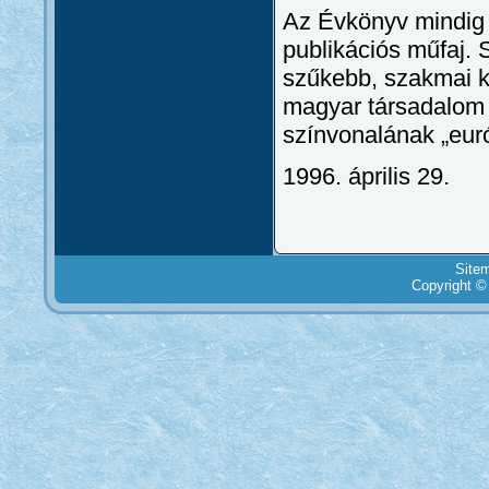
Az Évkönyv mindig
publikációs műfaj.
szűkebb, szakmai k
magyar társadalom 
színvonalának „euró
1996. április 29.
Site
Copyright ©