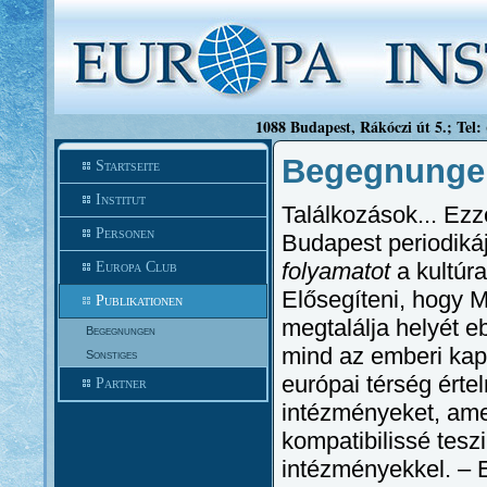
1088 Budapest, Rákóczi út 5.; Tel:
Begegnungen
Startseite
Institut
Találkozások... Ezze
Personen
Budapest periodikáj
folyamatot
a kultúra
Europa Club
Elősegíteni, hogy 
Publikationen
megtalálja helyét 
Begegnungen
mind az emberi kapc
Sonstiges
európai térség értel
Partner
intézményeket, amely
kompatibilissé teszi
intézményekkel. – E