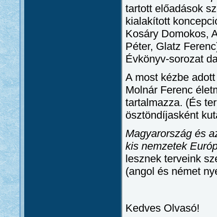
tartott előadások s
kialakított koncepc
Kosáry Domokos, A.
Péter, Glatz Ferenc
Évkönyv-sorozat da
A most kézbe adott 
Molnár Ferenc életm
tartalmazza. (És t
ösztöndíjasként kuta
Magyarország és a
kis nemzetek Európ
lesznek terveink sz
(angol és német ny
Kedves Olvasó!