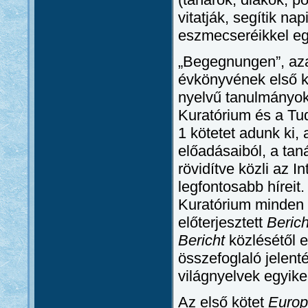
vitatják, segítik n
eszmecseréikkel egy
„Begegnungen”, aza
évkönyvének első k
nyelvű tanulmányokk
Kuratórium és a T
1 kötetet adunk ki
előadásaiból, a tan
rövidítve közli az I
legfontosabb hírei
Kuratórium minden é
előterjesztett
Berich
Bericht
közlésétől e
összefoglaló jelent
világnyelvek egyike
Az első kötet
Europ