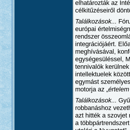
elhatározták az Int
célkitűzéseiről dönt
Találkozások...
Fóru
európai értelmiségn
rendszer összeomlá
integrációjáért. El
meghívásával, konfe
egységesüléssel, M
tennivalók kerülnek
intellektuelek közö
egymást személyese
motorja az „
értelem
Találkozások...
Gyűr
robbanáshoz vezeth
azt hitték a szovje
a többpártrendszert