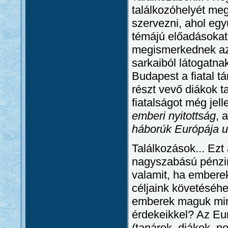
találkozóhelyét me
szervezni, ahol egy
témájú előadásokat
megismerkednek azo
sarkaiból látogatna
Budapest a fiatal 
részt vevő diákok t
fiatalságot még jel
emberi nyitottság
, 
háborúk Európája u
Találkozások... Ezt
nagyszabású pénzin
valamit, ha embere
céljaink követéséhe
emberek maguk minős
érdekeikkel? Az Eur
(tanárok, diákok, po