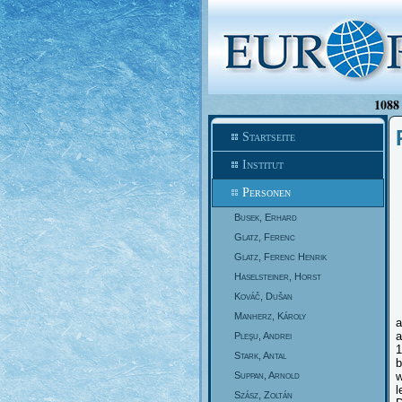
1088 
Startseite
Institut
Personen
Busek, Erhard
Glatz, Ferenc
Glatz, Ferenc Henrik
Haselsteiner, Horst
Kováč, Dušan
Manherz, Károly
a
a
Pleşu, Andrei
1
Stark, Antal
b
Suppan, Arnold
w
l
Szász, Zoltán