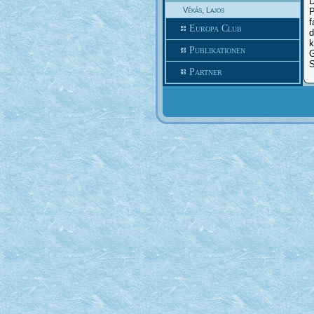
D
Vékás, Lajos
P
f
Europa Club
k
Publikationen
G
S
Partner