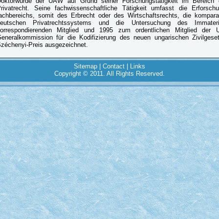
oktorwürde der UAW auf Grund seiner Forschungstätigkeit im Bereich de
rivatrecht. Seine fachwissenschaftliche Tätigkeit umfasst die Erforsc
achbereichs, somit des Erbrecht oder des Wirtschaftsrechts, die kompar
deutschen Privatrechtssystems und die Untersuchung des Immate
orrespondierenden Mitglied und 1995 zum ordentlichen Mitglied der
eneralkommission für die Kodifizierung des neuen ungarischen Zivilges
zéchenyi-Preis ausgezeichnet.
Sitemap
|
Contact
|
Links
Copyright © 2011. All Rights Reserved.