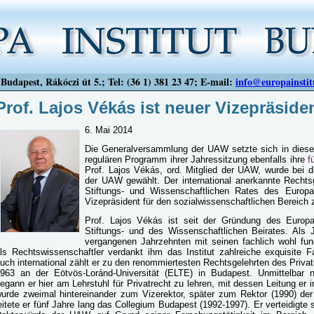
Budapest, Rákóczi út 5.; Tel: (36 1) 381 23 47; E-mail:
info@europainstit
Prof. Lajos Vékás ist neuer Vizepräsid
6. Mai 2014
Die Generalversammlung der UAW setzte sich in di
regulären Programm ihrer Jahressitzung ebenfalls ihre
f
Prof. Lajos Vékás, ord. Mitglied der UAW, wurde bei 
der UAW gewählt. Der international anerkannte Rechtsg
Stiftungs- und Wissenschaftlichen Rates des Europa 
Vizepräsident für den sozialwissenschaftlichen Bereich 
Prof. Lajos Vékás ist seit der Gründung des Europa
Stiftungs- und des Wissenschaftlichen Beirates. Als J
vergangenen Jahrzehnten mit seinen fachlich wohl fun
ls Rechtswissenschaftler verdankt ihm das Institut zahlreiche exquisite 
uch international zählt er zu den renommiertesten Rechtsgelehrten des Priva
963 an der Eötvös-Loránd-Universität (ELTE) in Budapest. Unmittelbar
egann er hier am Lehrstuhl für Privatrecht zu lehren, mit dessen Leitung er 
urde zweimal hintereinander zum Vizerektor, später zum Rektor (1990) de
eitete er fünf Jahre lang das Collegium Budapest (1992-1997). Er verteidigte 