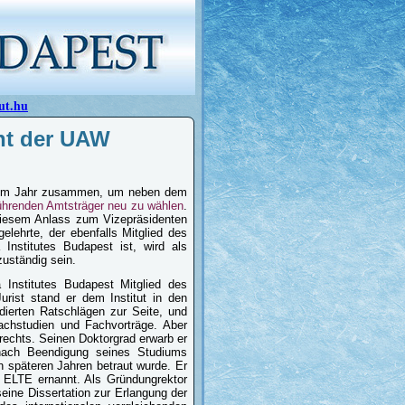
ut.hu
ent der UAW
esem Jahr zusammen, um neben dem
ührenden Amtsträger neu zu wählen
.
diesem Anlass zum Vizepräsidenten
elehrte, der ebenfalls Mitglied des
Institutes Budapest ist, wird als
zuständig sein.
 Institutes Budapest Mitglied des
urist stand er dem Institut in den
dierten Ratschlägen zur Seite, und
Fachstudien und Fachvorträge. Aber
trechts. Seinen Doktorgrad erwarb er
 nach Beendigung seines Studiums
in späteren Jahren betraut wurde. Er
r ELTE ernannt. Als Gründungrektor
seine Dissertation zur Erlangung der