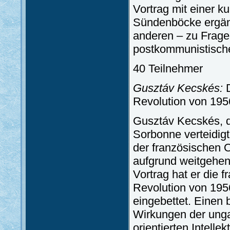
Vortrag mit einer 
Sündenböcke ergänz
anderen – zu Frage
postkommunistische
40 Teilnehmer
Gusztáv Kecskés:
D
Revolution von 19
Gusztáv Kecskés, d
Sorbonne verteidigt
der französischen 
aufgrund weitgehen
Vortrag hat er die
Revolution von 195
eingebettet. Einen 
Wirkungen der ungar
orientierten Intell