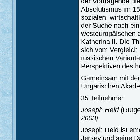
der Vortragende di
Absolutismus im 18.
sozialen, wirtschaf
der Suche nach eine
westeuropäischen a
Katherina II. Die 
sich vom Vergleich
russischen Variante
Perspektiven des h
Gemeinsam mit dem 
Ungarischen Akade
35 Teilnehmer
Joseph Held
(Rutge
2003)
Joseph Held ist eme
Jersey und seine D