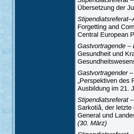
Übersetzung der Ju
Stipendiatsreferat–
Forgetting and Com
Central European P
Gastvortragende – 
Gesundheit und Kra
Gesundheitswesens
Gastvortragender – 
„Perspektiven des F
Ausbildung im 21. 
Stipendiatsreferat 
Sarkotiå, der letz
General und Lande
(30. März)