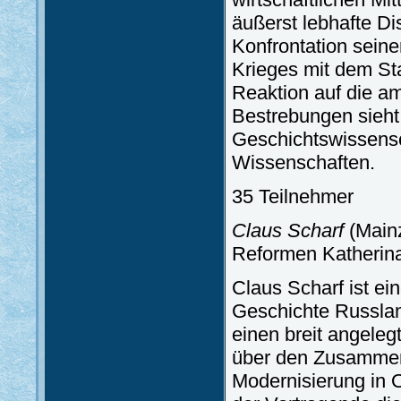
äußerst lebhafte Di
Konfrontation sein
Krieges mit dem Sta
Reaktion auf die a
Bestrebungen sieht
Geschichtswissens
Wissenschaften.
35 Teilnehmer
Claus Scharf
(Mainz
Reformen Katherina
Claus Scharf ist ei
Geschichte Russlan
einen breit angeleg
über den Zusammen
Modernisierung in O