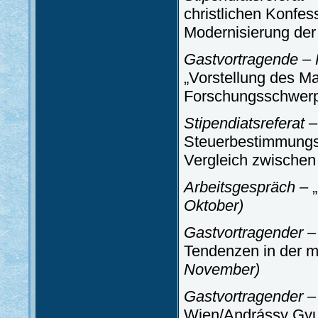
christlichen Konfe
Modernisierung der
Gastvortragende – 
„Vorstellung des Ma
Forschungsschwerp
Stipendiatsreferat 
Steuerbestimmungs-
Vergleich zwische
Arbeitsgespräch –
„
Oktober)
Gastvortragender – 
Tendenzen in der 
November)
Gastvortragender – 
Wien/Andrássy Gyul