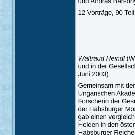
und András Bársony
12 Vorträge, 90 Te
Waltraud Heindl
(Wi
und in der Gesells
Juni 2003)
Gemeinsam mit dem 
Ungarischen Akade
Forscherin der Gesch
der Habsburger Mona
gab einen vergleic
Helden in den öste
Habsburger Reiches