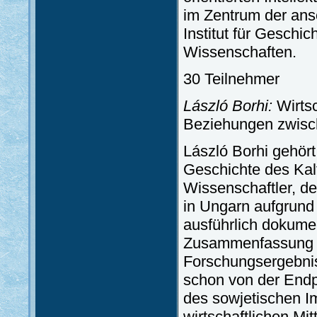
im Zentrum der an
Institut für Gesch
Wissenschaften.
30 Teilnehmer
László Borhi:
Wirtsc
Beziehungen zwis
László Borhi gehört
Geschichte des Kalt
Wissenschaftler, de
in Ungarn aufgrund
ausführlich dokumen
Zusammenfassung se
Forschungsergebnis
schon von der Endp
des sowjetischen Im
wirtschaftlichen Mit