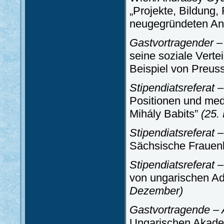
„Projekte, Bildung,
neugegründeten And
Gastvortragender – 
seine soziale Verte
Beispiel von Preus
Stipendiatsreferat 
Positionen und med
Mihály Babits”
(25.
Stipendiatsreferat 
Sächsische Frauen
Stipendiatsreferat
von ungarischen Ad
Dezember)
Gastvortragende – 
Ungarischen Akade