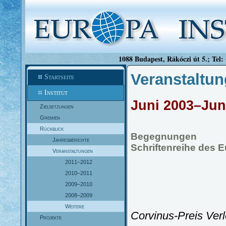
1088 Budapest, Rákóczi út 5.; Tel:
Veranstaltu
Startseite
Institut
Juni 2003–Jun
Zielsetzungen
Gremien
Rückblick
Begegnungen
Jahresberichte
Schriftenreihe des 
Veranstaltungen
2011–2012
2010–2011
2009–2010
2008–2009
Weitere
Corvinus-Preis Ver
Projekte