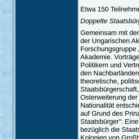
Etwa 150 Teilnehm
Doppelte Staatsbür
Gemeinsam mit dem
der Ungarischen Ak
Forschungsgruppe 
Akademie. Vorträge
Politikern und Vert
den Nachbarländern
theoretische, polit
Staatsbürgerschaft,
Osterweiterung der 
Nationalität entsch
auf Grund des Prin
Staatsbürger”: Eine
bezüglich die Staat
Kolonien von Großb