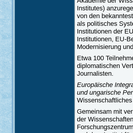
Akademie der Wisse
Institutes) anzure
von den bekanntest
als politisches Sys
Institutionen der E
Institutionen, EU-B
Modernisierung und 
Etwa 100 Teilnehmer
diplomatischen Vert
Journalisten.
Europäische Integra
und ungarische Per
Wissenschaftliche
Gemeinsam mit vers
der Wissenschaften
Forschungszentrum