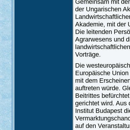
Gemeinsam mit dem
der Ungarischen A
Landwirtschaftlich
Akademie, mit der 
Die leitenden Pers
Agrarwesens und die
landwirtschaftliche
Vorträge.
Die westeuropäisch
Europäische Union b
mit dem Erscheinen
auftreten würde. Gl
Beitrittes befürcht
gerichtet wird. Aus
Institut Budapest di
Vermarktungschanc
auf den Veranstalt