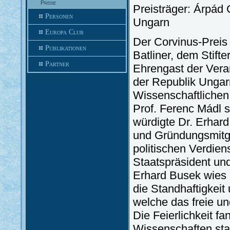
Preise
Preisträger: Árpád 
Personen
Ungarn
Europa Club
Der Corvinus-Preis
Publikationen
Batliner, dem Stift
Partner
Ehrengast der Vera
der Republik Ungar
Wissenschaftlichen 
Prof. Ferenc Mádl 
würdigte Dr. Erhard
und Gründungsmitgli
politischen Verdie
Staatspräsident und 
Erhard Busek wies i
die Standhaftigkeit
welche das freie u
Die Feierlichkeit 
Wissenschaften stat