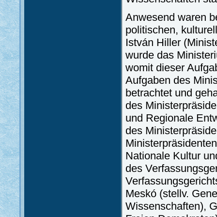
Anwesend waren be
politischen, kultur
István Hiller (Minis
wurde das Ministeri
womit dieser Aufga
Aufgaben des Minis
betrachtet und geh
des Ministerpräside
und Regionale Entw
des Ministerpräside
Ministerpräsidenten
Nationale Kultur un
des Verfassungsgeri
Verfassungsgerichts
Meskó (stellv. Gen
Wissenschaften), G