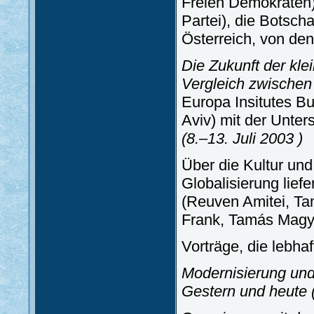
Freien Demokraten),
Partei), die Botsch
Österreich, von de
Die Zukunft der kle
Vergleich zwischen
Europa Insitutes B
Aviv) mit der Unter
(8.–13. Juli 2003 )
Über die Kultur und
Globalisierung lief
(Reuven Amitei, Ta
Frank, Tamás Magya
Vorträge, die lebha
Modernisierung un
Gestern und heute