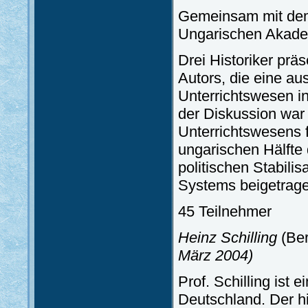
Gemeinsam mit dem 
Ungarischen Akade
Drei Historiker prä
Autors, die eine au
Unterrichtswesen in
der Diskussion wa
Unterrichtswesens f
ungarischen Hälfte
politischen Stabilis
Systems beigetrage
45 Teilnehmer
Heinz Schilling
(Ber
März 2004)
Prof. Schilling ist
Deutschland. Der hi