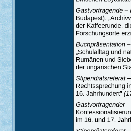
Gastvortragende – K
Budapest): „Archiv
der Kaffeerunde, di
Forschungsorte erz
Buchpräsentation –
„Schulalltag und na
Rumänen und Siebe
der ungarischen St
Stipendiatsreferat
Rechtssprechung in
16. Jahrhundert”
(1
Gastvortragender –
Konfessionalisieru
im 16. und 17. Jah
Stipendiatsreferat 