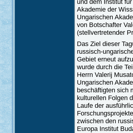
und dem Institut f
Akademie der Wisse
Ungarischen Akadem
von Botschafter Val
(stellvertretender 
Das Ziel dieser Tag
russisch-ungarisch
Gebiet erneut aufz
wurde durch die Te
Herrn Valerij Musat
Ungarischen Akadem
beschäftigten sich m
kulturellen Folgen
Laufe der ausführl
Forschungsprojekte
zwischen den russ
Europa Institut Bud