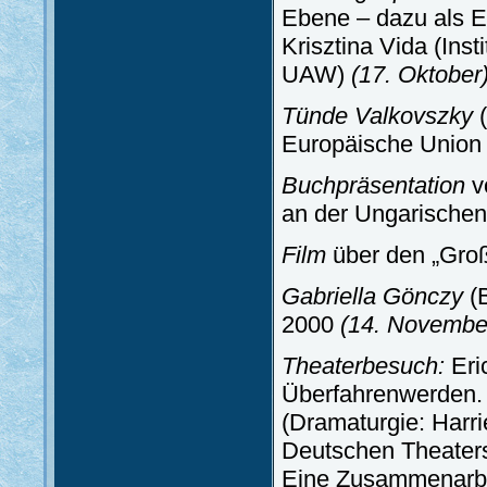
Ebene – dazu als E
Krisztina Vida (Inst
UAW)
(17. Oktober
Tünde Valkovszky
(
Europäische Unio
Buchpräsentation
v
an der Ungarische
Film
über den „Gro
Gabriella Gönczy
(B
2000
(14. Novembe
Theaterbesuch:
Eri
Überfahrenwerden. 
(Dramaturgie: Harr
Deutschen Theater
Eine Zusammenarbei