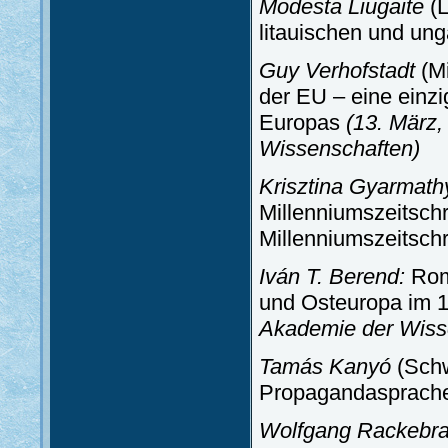
Modesta Liugaite
(L
litauischen und un
Guy Verhofstadt
(M
der EU – eine einzi
Europas
(13. März
Wissenschaften)
Krisztina Gyarmat
Millenniumszeitschr
Millenniumszeitschr
Iván T. Berend:
Rom
und Osteuropa im 1
Akademie der Wiss
Tamás Kanyó
(Schw
Propagandasprache
Wolfgang Rackebra