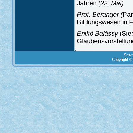
Jahren
(22. Mai)
Prof. Béranger (
Par
Bildungswesen in 
Enikő Balássy
(Sie
Glaubensvorstellun
Site
Copyright ©