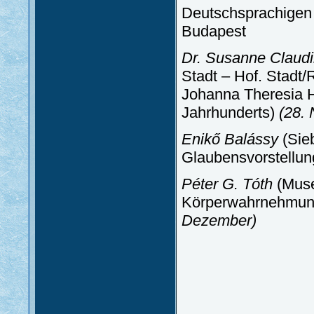
Deutschsprachigen
Budapest
Dr. Susanne Claudi
Stadt – Hof. Stadt
Johanna Theresia H
Jahrhunderts)
(28.
Enikő Balássy
(Sie
Glaubensvorstellu
Péter G. Tóth
(Muse
Körperwahrnehmung
Dezember)