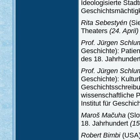
Ideologisierte Stadt
Geschichtsmächtigk
Rita Sebestyén
(Si
Theaters
(24. April)
Prof. Jürgen Schl
Geschichte): Patie
des 18. Jahrhunder
Prof. Jürgen Schl
Geschichte): Kultur
Geschichtsschreibu
wissenschaftliche P
Institut für Geschi
Maroš Mačuha
(Slo
18. Jahrhundert
(15
Robert Bimbi
(USA)