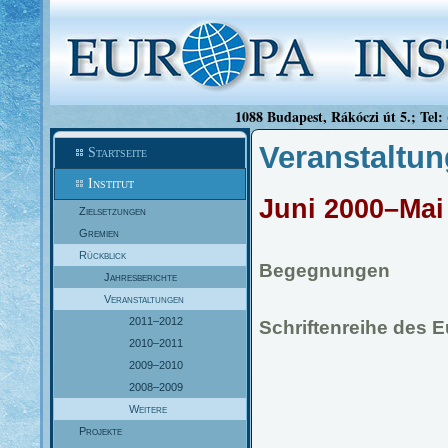
1088 Budapest, Rákóczi út 5.; Tel:
Veranstaltu
Startseite
Institut
Juni 2000–Mai
Zielsetzungen
Gremien
Rückblick
Begegnungen
Jahresberichte
Veranstaltungen
2011–2012
Schriftenreihe des 
2010–2011
2009–2010
2008–2009
Weitere
Projekte