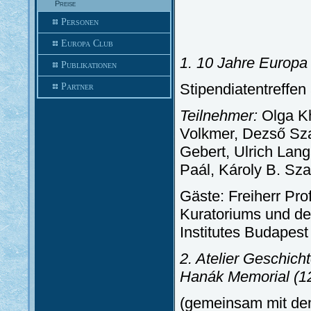
Preise
Personen
Europa Club
1. 10 Jahre Europa 
Publikationen
Stipendiatentreffen
Partner
Teilnehmer:
Olga K
Volkmer, Dezső Sza
Gebert, Ulrich Lan
Paál, Károly B. Sz
Gäste: Freiherr Pro
Kuratoriums und de
Institutes Budapest
2. Atelier Geschic
Hanák Memorial
(1
(gemeinsam mit dem