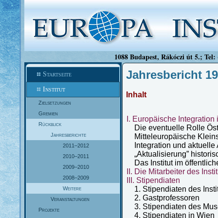
1088 Budapest, Rákóczi út 5.; Tel:
Jahresbericht 1
Startseite
Institut
Inhalt
Zielsetzungen
Gremien
I. Europäische Integration
Rückblick
Die eventuelle Rolle Öst
Jahresberichte
Mitteleuropäische Kleins
Integration und aktuelle
2011–2012
„Aktualisierung” historis
2010–2011
Das Institut im öffentli
2009–2010
II. Die Mitarbeiter des Insti
2008–2009
III. Stipendiaten
1. Stipendiaten des Insti
Weitere
2. Gastprofessoren
Veranstaltungen
3. Stipendiaten des Mus
Projekte
4. Stipendiaten in Wien