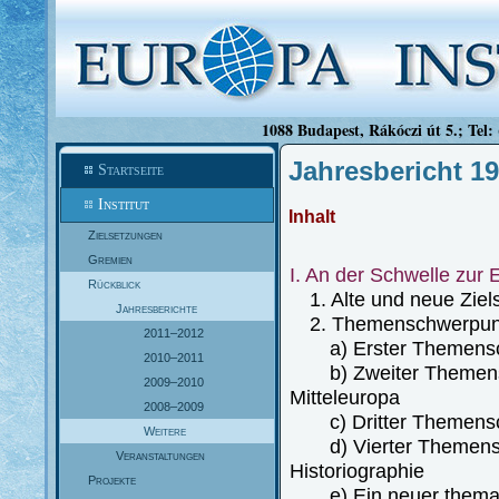
1088 Budapest, Rákóczi út 5.; Tel:
Jahresbericht 1
Startseite
Institut
Inhalt
Zielsetzungen
Gremien
I. An der Schwelle zur
Rückblick
1. Alte und neue Ziel
Jahresberichte
2. Themenschwerpun
2011–2012
a) Erster Themenschw
2010–2011
b) Zweiter Themensch
2009–2010
Mitteleuropa
2008–2009
c) Dritter Themensch
Weitere
d) Vierter Themensch
Veranstaltungen
Historiographie
Projekte
e) Ein neuer thematis