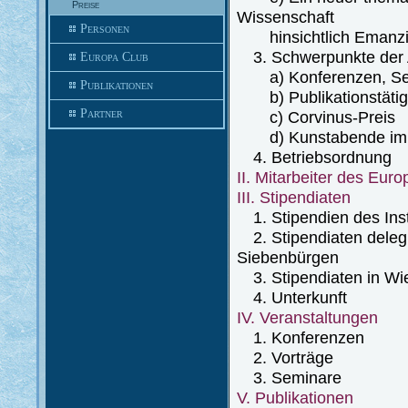
Preise
Wissenschaft
Personen
hinsichtlich Emanzipa
3. Schwerpunkte der A
Europa Club
a) Konferenzen, Sem
Publikationen
b) Publikationstätig
Partner
c) Corvinus-Preis
d) Kunstabende im Eu
4. Betriebsordnung
II. Mitarbeiter des Euro
III. Stipendiaten
1. Stipendien des Inst
2. Stipendiaten deleg
Siebenbürgen
3. Stipendiaten in Wi
4. Unterkunft
IV. Veranstaltungen
1. Konferenzen
2. Vorträge
3. Seminare
V. Publikationen