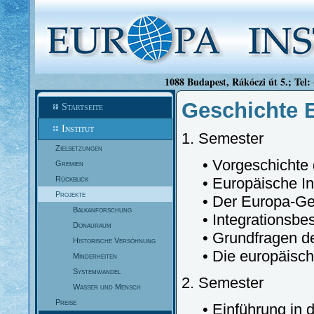
1088 Budapest, Rákóczi út 5.; Tel:
Geschichte 
Startseite
Institut
1. Semester
Zielsetzungen
• Vorgeschichte 
Gremien
Rückblick
• Europäische I
Projekte
• Der Europa-Ge
Balkanforschung
• Integrationsbe
Donauraum
• Grundfragen d
Historische Versöhnung
• Die europäisc
Minderheiten
Systemwandel
2. Semester
Wasser und Mensch
Preise
• Einführung in