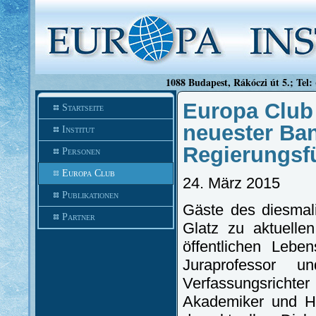
1088 Budapest, Rákóczi út 5.; Tel:
Europa Club
Startseite
neuester Ban
Institut
Regierungsf
Personen
Europa Club
24. März 2015
Publikationen
Gäste des diesmal
Partner
Glatz zu aktuelle
öffentlichen Lebe
Juraprofessor 
Verfassungsricht
Akademiker und Ho