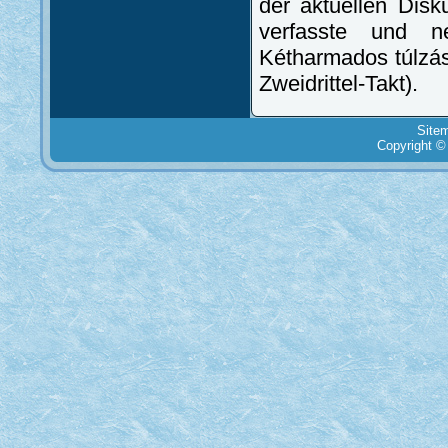
der aktuellen Dis
verfasste und n
Kétharmados túlzá
Zweidrittel-Takt).
Site
Copyright ©