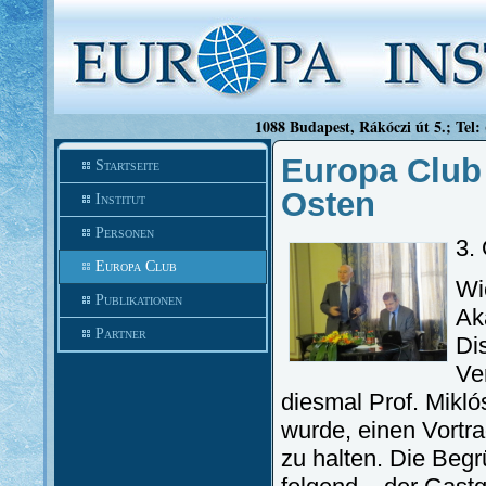
1088 Budapest, Rákóczi út 5.; Tel:
Europa Club 
Startseite
Osten
Institut
Personen
3.
Europa Club
Wi
Publikationen
Ak
Partner
Di
Ve
diesmal Prof. Mikl
wurde, einen Vortr
zu halten. Die Beg