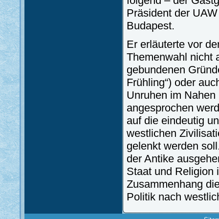
folgend – der Gastg
Präsident der UAW a
Budapest.
Er erläuterte vor 
Themenwahl nicht al
gebundenen Gründe 
Frühling“) oder a
Unruhen im Nahen u
angesprochen werde
auf die eindeutig u
westlichen Zivilisa
gelenkt werden soll
der Antike ausgehe
Staat und Religion 
Zusammenhang die 
Politik nach westli