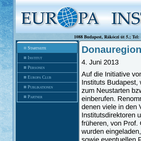
1088 Budapest, Rákóczi út 5.; Tel:
Donauregion
Startseite
Institut
4. Juni 2013
Personen
Auf die Initiative v
Europa Club
Instituts Budapest
Publikationen
zum Neustarten bzw
Partner
einberufen. Renomm
denen viele in den 
Institutsdirektoren
früheren, von Prof. 
wurden eingeladen,
sowie eventuellen P