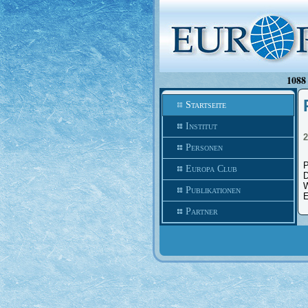
1088 
Startseite
Institut
2
Personen
P
Europa Club
D
W
Publikationen
E
Partner