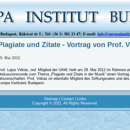
Budapest, Rákóczi út 5.; Tel: (36 1) 381 23 47; E-mail:
info@europainstit
Plagiate und Zitate - Vortrag von Prof. 
9. Mai 2012
rof. Lajos Vékás, ord. Mitglied der UAW, hielt am 29. Mai 2012 im Rahmen ei
iskussionsrunde zum Thema „Plagiate und Zitate in der Musik“ einen Vortra
issenschaften. Prof. Vékás ist ebenfalls Mitglied des Stiftungsrates und de
uropa Institutes Budapest.
Sitemap
|
Contact
|
Links
Copyright © 2011. All Rights Reserved.