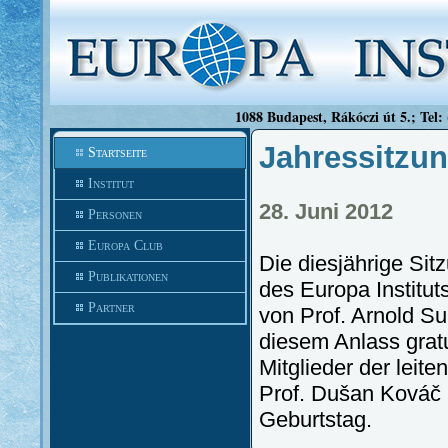
1088 Budapest, Rákóczi út 5.; Tel:
Jahressitzun
Startseite
Institut
28. Juni 2012
Personen
Europa Club
Die diesjährige Sit
Publikationen
des Europa Institu
Partner
von Prof. Arnold Su
diesem Anlass gratu
Mitglieder der leit
Prof. Dušan Kováč 
Geburtstag.