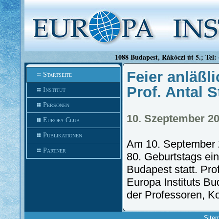
1088 Budapest, Rákóczi út 5.; Tel:
Feier anläßl
Startseite
Prof. Antal S
Institut
Personen
10. Szeptember 2
Europa Club
Publikationen
Am 10. September 2
Partner
80. Geburtstags ein
Budapest statt. Prof
Europa Instituts Bu
der Professoren, Ko
Site