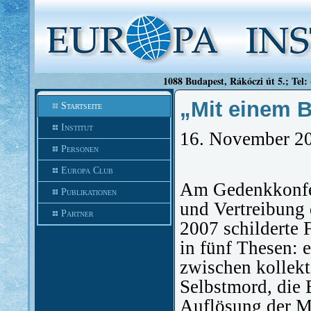
1088 Budapest, Rákóczi út 5.; Tel:
„Mit einem 
Startseite
Institut
16. November 2
Personen
Europa Club
Am Gedenkkonfer
Publikationen
und Vertreibung
Partner
2007 schilderte
in fünf Thesen:
zwischen kollek
Selbstmord, die 
Auflösung der Mi